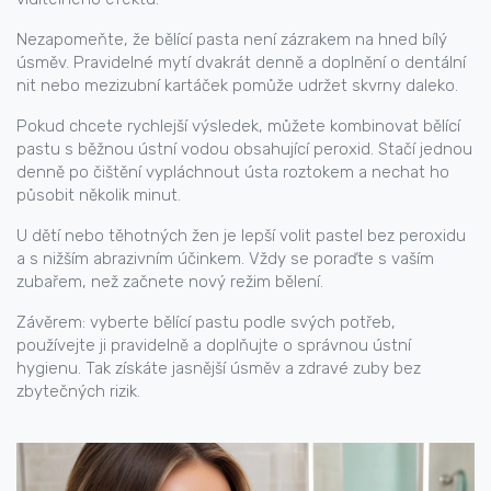
Nezapomeňte, že bělící pasta není zázrakem na hned bílý
úsměv. Pravidelné mytí dvakrát denně a doplnění o dentální
nit nebo mezizubní kartáček pomůže udržet skvrny daleko.
Pokud chcete rychlejší výsledek, můžete kombinovat bělící
pastu s běžnou ústní vodou obsahující peroxid. Stačí jednou
denně po čištění vypláchnout ústa roztokem a nechat ho
působit několik minut.
U dětí nebo těhotných žen je lepší volit pastel bez peroxidu
a s nižším abrazivním účinkem. Vždy se poraďte s vaším
zubařem, než začnete nový režim bělení.
Závěrem: vyberte bělící pastu podle svých potřeb,
používejte ji pravidelně a doplňujte o správnou ústní
hygienu. Tak získáte jasnější úsměv a zdravé zuby bez
zbytečných rizik.