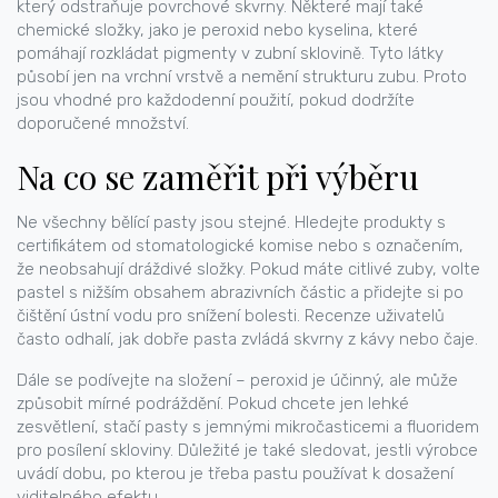
který odstraňuje povrchové skvrny. Některé mají také
chemické složky, jako je peroxid nebo kyselina, které
pomáhají rozkládat pigmenty v zubní sklovině. Tyto látky
působí jen na vrchní vrstvě a nemění strukturu zubu. Proto
jsou vhodné pro každodenní použití, pokud dodržíte
doporučené množství.
Na co se zaměřit při výběru
Ne všechny bělící pasty jsou stejné. Hledejte produkty s
certifikátem od stomatologické komise nebo s označením,
že neobsahují dráždivé složky. Pokud máte citlivé zuby, volte
pastel s nižším obsahem abrazivních částic a přidejte si po
čištění ústní vodu pro snížení bolesti. Recenze uživatelů
často odhalí, jak dobře pasta zvládá skvrny z kávy nebo čaje.
Dále se podívejte na složení – peroxid je účinný, ale může
způsobit mírné podráždění. Pokud chcete jen lehké
zesvětlení, stačí pasty s jemnými mikročasticemi a fluoridem
pro posílení skloviny. Důležité je také sledovat, jestli výrobce
uvádí dobu, po kterou je třeba pastu používat k dosažení
viditelného efektu.