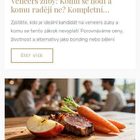
Veneers zuby: Komu se hodí a
komu raději ne? Kompletní
průvodce
Zjistěte, kdo je ideální kandidát na veneers zuby a
komu se tento zákrok nevyplatí. Porovnáváme ceny,
životnost a alternativy jako bonding nebo bělení.
ČÍST VÍCE