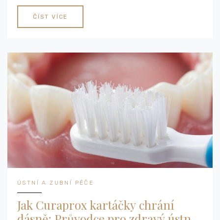
ČÍST VÍCE
ÚSTNÍ A ZUBNÍ PÉČE
Jak Curaprox kartáčky chrání
dásně: Průvodce pro zdravý ústní