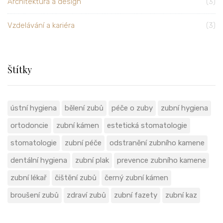
Architektura a design
(3)
Vzdelávání a kariéra
(3)
Štítky
ústní hygiena
bělení zubů
péče o zuby
zubní hygiena
ortodoncie
zubní kámen
estetická stomatologie
stomatologie
zubní péče
odstranění zubního kamene
dentální hygiena
zubní plak
prevence zubního kamene
zubní lékař
čištění zubů
černý zubní kámen
broušení zubů
zdraví zubů
zubní fazety
zubní kaz