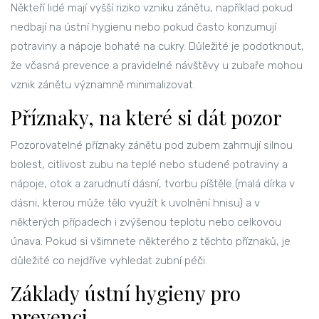
Někteří lidé mají vyšší riziko vzniku zánětu, například pokud
nedbají na ústní hygienu nebo pokud často konzumují
potraviny a nápoje bohaté na cukry. Důležité je podotknout,
že včasná prevence a pravidelné návštěvy u zubaře mohou
vznik zánětu významně minimalizovat.
Příznaky, na které si dát pozor
Pozorovatelné příznaky zánětu pod zubem zahrnují silnou
bolest, citlivost zubu na teplé nebo studené potraviny a
nápoje, otok a zarudnutí dásní, tvorbu píštěle (malá dírka v
dásni, kterou může tělo využít k uvolnění hnisu) a v
některých případech i zvýšenou teplotu nebo celkovou
únava. Pokud si všimnete některého z těchto příznaků, je
důležité co nejdříve vyhledat zubní péči.
Základy ústní hygieny pro
prevenci