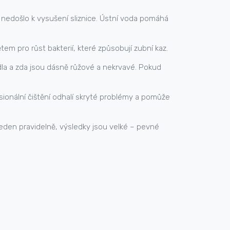
y nedošlo k vysušení sliznice. Ústní voda pomáhá
em pro růst bakterií, které způsobují zubní kaz.
ídla a zda jsou dásně růžové a nekrvavé. Pokud
sionální čištění odhalí skryté problémy a pomůže
oveden pravidelně, výsledky jsou velké – pevné