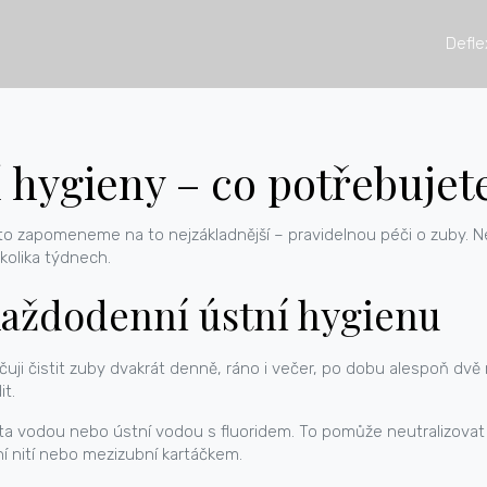
Defle
 hygieny – co potřebujet
o zapomeneme na to nejzákladnější – pravidelnou péči o zuby. Nebo
kolika týdnech.
každodenní ústní hygienu
ručuji čistit zuby dvakrát denně, ráno i večer, po dobu alespoň dv
t.
 vodou nebo ústní vodou s fluoridem. To pomůže neutralizovat k
í nití nebo mezizubní kartáčkem.