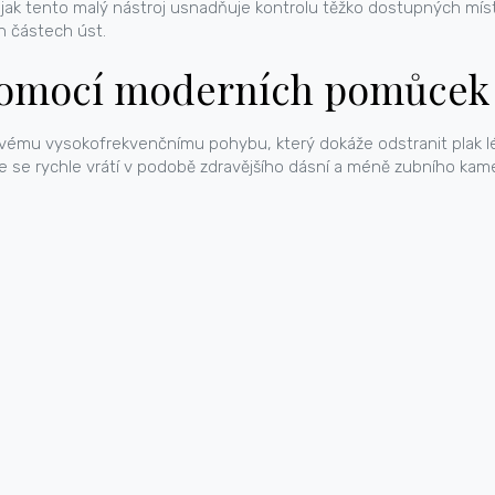
jak tento malý nástroj usnadňuje kontrolu těžko dostupných míst.
h částech úst.
u pomocí moderních pomůcek
y svému vysokofrekvenčnímu pohybu, který dokáže odstranit plak l
e se rychle vrátí v podobě zdravějšího dásní a méně zubního kam