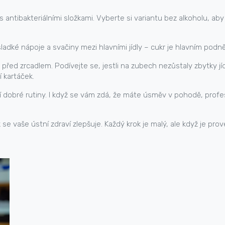
s antibakteriálními složkami. Vyberte si variantu bez alkoholu, ab
dké nápoje a svačiny mezi hlavními jídly – cukr je hlavním podnět
 před zrcadlem. Podívejte se, jestli na zubech nezůstaly zbytky j
í kartáček.
 dobré rutiny. I když se vám zdá, že máte úsměv v pohodě, profe
 se vaše ústní zdraví zlepšuje. Každý krok je malý, ale když je pr