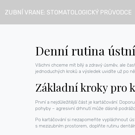
ZUBNÍ VRANE: STOMATOLOGICKÝ PRŮVODCE
Denní rutina ústní
Všichni chceme mít bílý a zdravý úsměv, ale čast
jednoduchých kroků a výsledek uvidíte už po ně
Základní kroky pro 
První a nejdůležitější část je kartáčování. Dopo
pohyby – agresivní drhnutí může dásně podráždi
Po kartáčování si nezapomeňte vypláchnout ústa
s mezizubním prostorem, doplňte rutinu dentáln