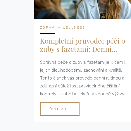
ZDRAVÍ A WELLNESS
Kompletní průvodce péčí o
zuby s fazetami: Denní
rutina a tipy
Správná péče o zuby s fazetami je klíčem k
jejich dlouhodobému zachování a kvalitě.
Tento článek vás provede denní rutinou a
zdůrazní důležitost pravidelného čištění,
kontroly u zubního lékaře a vhodné výživy
pro udržení zdravých zubů s fazetami.
Získejte užitečné tipy a triky, jak se o své
ČÍST VÍCE
fazety starat efektivně a bezpečně, aby
zůstaly zachovány jejich kvalita a estetický