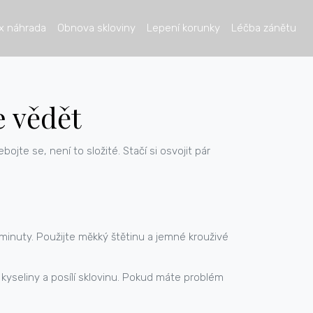
x náhrada
Obnova skloviny
Lepení korunky
Léčba zánětu
e vědět
jte se, není to složité. Stačí si osvojit pár
ě minuty. Použijte měkký štětinu a jemné krouživé
yseliny a posílí sklovinu. Pokud máte problém