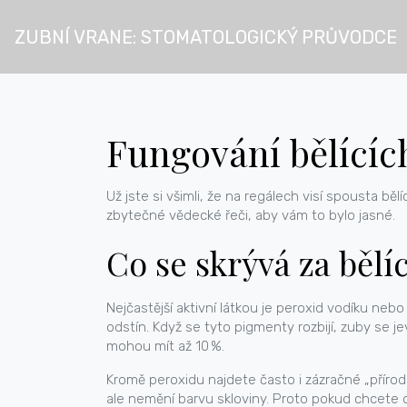
ZUBNÍ VRANE: STOMATOLOGICKÝ PRŮVODCE
Fungování bělícíc
Už jste si všimli, že na regálech visí spousta bě
zbytečné vědecké řeči, aby vám to bylo jasné.
Co se skrývá za bělí
Nejčastější aktivní látkou je peroxid vodíku neb
odstín. Když se tyto pigmenty rozbijí, zuby se je
mohou mít až 10 %.
Kromě peroxidu najdete často i zázračné „příro
ale nemění barvu skloviny. Proto pokud chcete