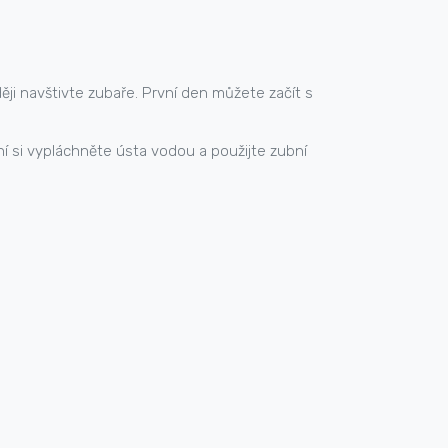
ději navštivte zubaře. První den můžete začít s
í si vypláchněte ústa vodou a použijte zubní