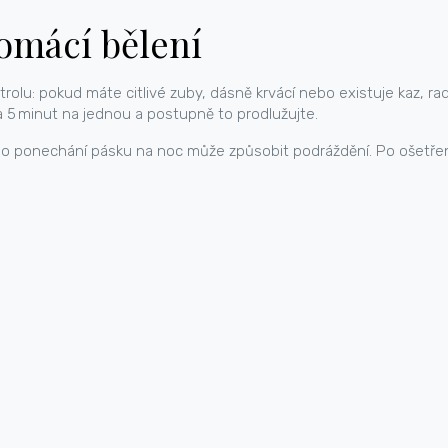
omácí bělení
trolu: pokud máte citlivé zuby, dásně krvácí nebo existuje kaz, ra
ba 5 minut na jednou a postupně to prodlužujte.
ebo ponechání pásku na noc může způsobit podráždění. Po ošetřen