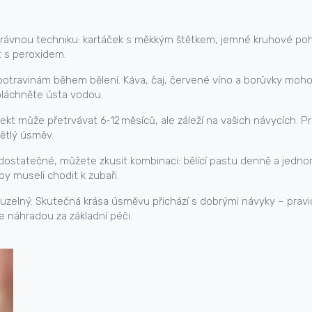
právnou techniku: kartáček s měkkým štětkem, jemné kruhové poh
t s peroxidem.
otravinám během bělení. Káva, čaj, červené víno a borůvky moh
pláchněte ústa vodou.
 efekt může přetrvávat 6‑12 měsíců, ale záleží na vašich návycích.
ětlý úsměv.
ostatečné, můžete zkusit kombinaci: bělící pastu denně a jednor
by museli chodit k zubaři.
uzelný. Skutečná krása úsměvu přichází s dobrými návyky – pravi
e náhradou za základní péči.