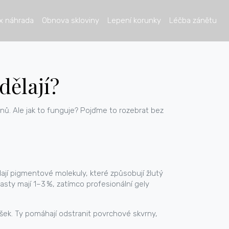
x náhrada
Obnova skloviny
Lepení korunky
Léčba zánětu
dělají?
ýdnů. Ale jak to funguje? Pojďme to rozebrat bez
ádají pigmentové molekuly, které způsobují žlutý
pasty mají 1–3 %, zatímco profesionální gely
šek. Ty pomáhají odstranit povrchové skvrny,