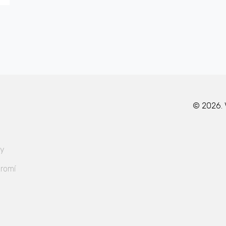
© 2026. 
ky
romí