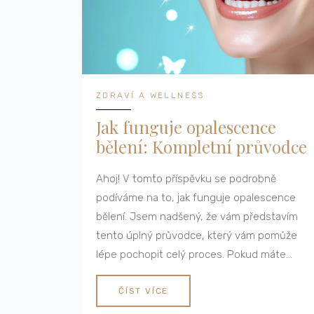
ZDRAVÍ A WELLNESS
Jak funguje opalescence
bělení: Kompletní průvodce
Ahoj! V tomto příspěvku se podrobně
podíváme na to, jak funguje opalescence
bělení. Jsem nadšený, že vám představím
tento úplný průvodce, který vám pomůže
lépe pochopit celý proces. Pokud máte
zájem o zubní kosmetiku a chcete vědět více
o bělících produktech, jste na správném
ČÍST VÍCE
místě. Pojďme na to společně!