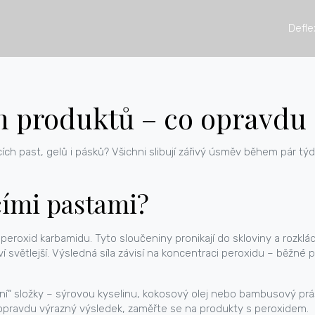
Defle
h produktů – co opravdu 
lících past, gelů i pásků? Všichni slibují zářivý úsměv během pár t
cími pastami?
o peroxid karbamidu. Tyto sloučeniny pronikají do skloviny a rozkl
ví světlejší. Výsledná síla závisí na koncentraci peroxidu – běžné 
dní“ složky – sýrovou kyselinu, kokosový olej nebo bambusový prá
 opravdu výrazný výsledek, zaměřte se na produkty s peroxidem.