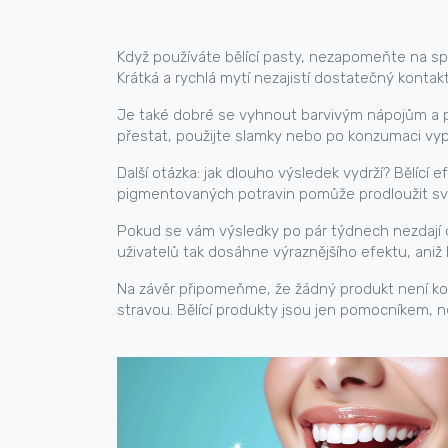
Když používáte bělící pasty, nezapomeňte na s
Krátká a rychlá mytí nezajistí dostatečný kontak
Je také dobré se vyhnout barvivým nápojům a p
přestat, použijte slamky nebo po konzumaci vy
Další otázka: jak dlouho výsledek vydrží? Bělící
pigmentovaných potravin pomůže prodloužit sv
Pokud se vám výsledky po pár týdnech nezdají d
uživatelů tak dosáhne výraznějšího efektu, aniž 
Na závěr připomeňme, že žádný produkt není ko
stravou. Bělící produkty jsou jen pomocníkem, n