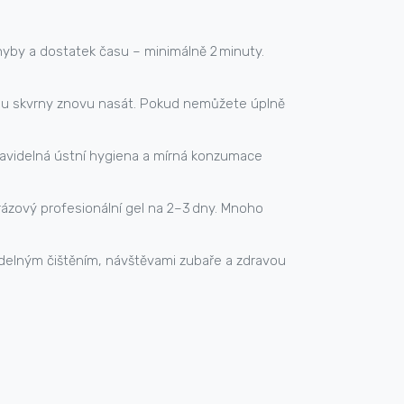
yby a dostatek času – minimálně 2 minuty.
ou skvrny znovu nasát. Pokud nemůžete úplně
 Pravidelná ústní hygiena a mírná konzumace
ázový profesionální gel na 2–3 dny. Mnoho
delným čištěním, návštěvami zubaře a zdravou