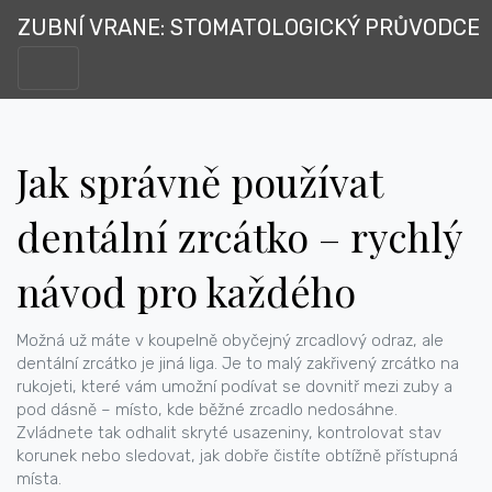
ZUBNÍ VRANE: STOMATOLOGICKÝ PRŮVODCE
Jak správně používat
dentální zrcátko – rychlý
návod pro každého
Možná už máte v koupelně obyčejný zrcadlový odraz, ale
dentální zrcátko je jiná liga. Je to malý zakřivený zrcátko na
rukojeti, které vám umožní podívat se dovnitř mezi zuby a
pod dásně – místo, kde běžné zrcadlo nedosáhne.
Zvládnete tak odhalit skryté usazeniny, kontrolovat stav
korunek nebo sledovat, jak dobře čistíte obtížně přístupná
místa.