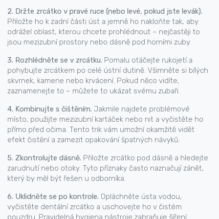
2. Držte zrcátko v pravé ruce (nebo levé, pokud jste levák).
Přiložte ho k zadní části úst a jemně ho nakloňte tak, aby
odrážel oblast, kterou chcete prohlédnout – nejčastěji to
jsou mezizubní prostory nebo dásně pod horními zuby.
3. Rozhlédněte se v zrcátku.
Pomalu otáčejte rukojetí a
pohybujte zrcátkem po celé ústní dutině. Všimněte si bílých
skvrnek, kamene nebo krvácení. Pokud něco vidíte,
zaznamenejte to – můžete to ukázat svému zubaři.
4. Kombinujte s čištěním.
Jakmile najdete problémové
místo, použijte mezizubní kartáček nebo nit a vyčistěte ho
přímo před očima. Tento trik vám umožní okamžitě vidět
efekt čistění a zamezit opakování špatných návyků.
5. Zkontrolujte dásně.
Přiložte zrcátko pod dásně a hledejte
zarudnutí nebo otoky. Tyto příznaky často naznačují zánět,
který by měl být řešen u odborníka.
6. Uklidněte se po kontrole.
Opláchněte ústa vodou,
vyčistěte dentální zrcátko a uschovejte ho v čistém
pouzdru. Pravidelná hygiena nástroje zabraňuje šíření