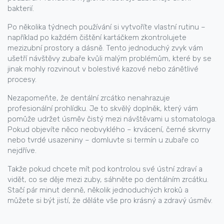
bakterií.
Po několika týdnech používání si vytvoříte vlastní rutinu –
například po každém čištění kartáčkem zkontrolujete
mezizubní prostory a dásně. Tento jednoduchý zvyk vám
ušetří návštěvy zubaře kvůli malým problémům, které by se
jinak mohly rozvinout v bolestivé kazové nebo zánětlivé
procesy.
Nezapomeňte, že dentální zrcátko nenahrazuje
profesionální prohlídku. Je to skvělý doplněk, který vám
pomůže udržet úsměv čistý mezi návštěvami u stomatologa.
Pokud objevíte něco neobvyklého – krvácení, černé skvrny
nebo tvrdé usazeniny – domluvte si termín u zubaře co
nejdříve.
Takže pokud chcete mít pod kontrolou své ústní zdraví a
vidět, co se děje mezi zuby, sáhněte po dentálním zrcátku.
Stačí pár minut denně, několik jednoduchých kroků a
můžete si být jistí, že děláte vše pro krásný a zdravý úsměv.