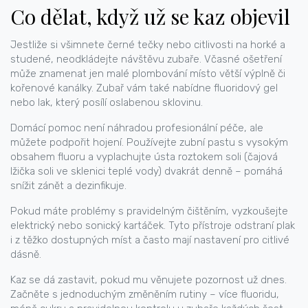
Co dělat, když už se kaz objevil
Jestliže si všimnete černé tečky nebo citlivosti na horké a
studené, neodkládejte návštěvu zubaře. Včasné ošetření
může znamenat jen malé plombování místo větší výplně či
kořenové kanálky. Zubař vám také nabídne fluoridový gel
nebo lak, který posílí oslabenou sklovinu.
Domácí pomoc není náhradou profesionální péče, ale
můžete podpořit hojení. Používejte zubní pastu s vysokým
obsahem fluoru a vyplachujte ústa roztokem soli (čajová
lžička soli ve sklenici teplé vody) dvakrát denně – pomáhá
snížit zánět a dezinfikuje.
Pokud máte problémy s pravidelným čištěním, vyzkoušejte
elektrický nebo sonický kartáček. Tyto přístroje odstraní plak
i z těžko dostupných míst a často mají nastavení pro citlivé
dásně.
Kaz se dá zastavit, pokud mu věnujete pozornost už dnes.
Začněte s jednoduchým změněním rutiny – více fluoridu,