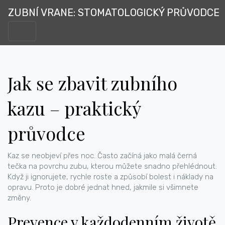
ZUBNÍ VRANE: STOMATOLOGICKÝ PRŮVODCE
Jak se zbavit zubního
kazu – praktický
průvodce
Kaz se neobjeví přes noc. Často začíná jako malá černá
tečka na povrchu zubu, kterou můžete snadno přehlédnout.
Když ji ignorujete, rychle roste a způsobí bolest i náklady na
opravu. Proto je dobré jednat hned, jakmile si všimnete
změny.
Prevence v každodenním životě