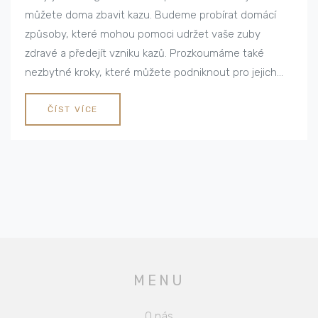
můžete doma zbavit kazu. Budeme probírat domácí
způsoby, které mohou pomoci udržet vaše zuby
zdravé a předejít vzniku kazů. Prozkoumáme také
nezbytné kroky, které můžete podniknout pro jejich
prevenci. Přeji vám příjemné čtení a doufám, že
najdete užitečné tipy a triky pro zdravý úsměv.
ČÍST VÍCE
MENU
O nás