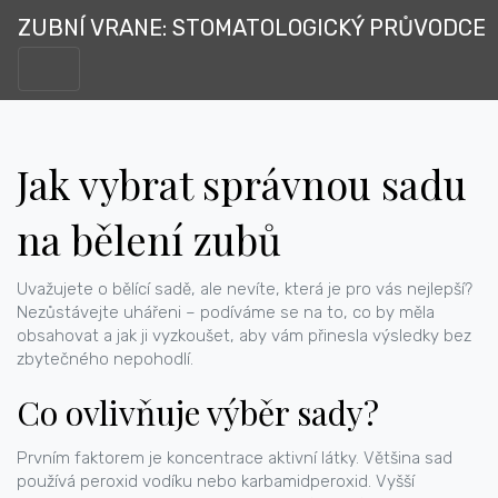
ZUBNÍ VRANE: STOMATOLOGICKÝ PRŮVODCE
Jak vybrat správnou sadu
na bělení zubů
Uvažujete o bělící sadě, ale nevíte, která je pro vás nejlepší?
Nezůstávejte uhářeni – podíváme se na to, co by měla
obsahovat a jak ji vyzkoušet, aby vám přinesla výsledky bez
zbytečného nepohodlí.
Co ovlivňuje výběr sady?
Prvním faktorem je koncentrace aktivní látky. Většina sad
používá peroxid vodíku nebo karbamidperoxid. Vyšší