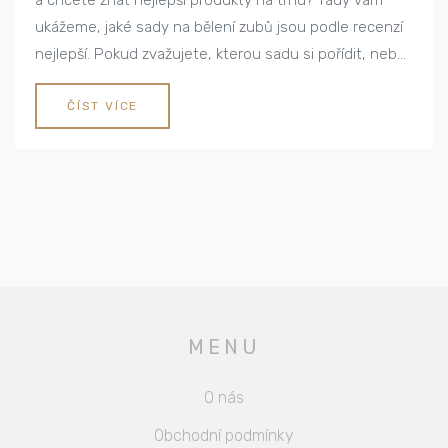
a chcete znát nejlepší produkty na trhu? Tady vám
ukážeme, jaké sady na bělení zubů jsou podle recenzí
nejlepší. Pokud zvažujete, kterou sadu si pořídit, nebo
jen hledáte nějaké informace, buďte se mnou, protože
tohle bude náš dnešní téma!
ČÍST VÍCE
MENU
O nás
Obchodní podmínky