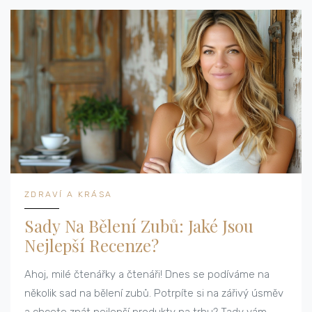
ZDRAVÍ A KRÁSA
Sady Na Bělení Zubů: Jaké Jsou
Nejlepší Recenze?
Ahoj, milé čtenářky a čtenáři! Dnes se podíváme na
několik sad na bělení zubů. Potrpíte si na zářivý úsměv