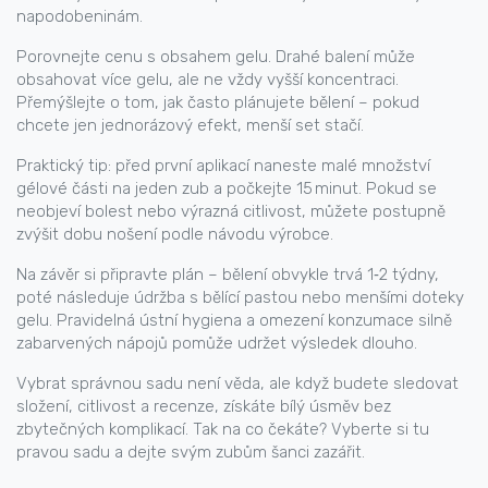
napodobeninám.
Porovnejte cenu s obsahem gelu. Drahé balení může
obsahovat více gelu, ale ne vždy vyšší koncentraci.
Přemýšlejte o tom, jak často plánujete bělení – pokud
chcete jen jednorázový efekt, menší set stačí.
Praktický tip: před první aplikací naneste malé množství
gélové části na jeden zub a počkejte 15 minut. Pokud se
neobjeví bolest nebo výrazná citlivost, můžete postupně
zvýšit dobu nošení podle návodu výrobce.
Na závěr si připravte plán – bělení obvykle trvá 1‑2 týdny,
poté následuje údržba s bělící pastou nebo menšími doteky
gelu. Pravidelná ústní hygiena a omezení konzumace silně
zabarvených nápojů pomůže udržet výsledek dlouho.
Vybrat správnou sadu není věda, ale když budete sledovat
složení, citlivost a recenze, získáte bílý úsměv bez
zbytečných komplikací. Tak na co čekáte? Vyberte si tu
pravou sadu a dejte svým zubům šanci zazářit.