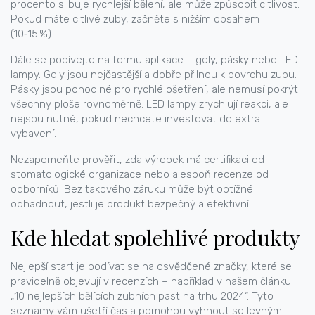
procento slibuje rychlejší bělení, ale může způsobit citlivost.
Pokud máte citlivé zuby, začněte s nižším obsahem
(10‑15 %).
Dále se podívejte na formu aplikace – gely, pásky nebo LED
lampy. Gely jsou nejčastější a dobře přilnou k povrchu zubu.
Pásky jsou pohodlné pro rychlé ošetření, ale nemusí pokrýt
všechny ploše rovnoměrně. LED lampy zrychlují reakci, ale
nejsou nutné, pokud nechcete investovat do extra
vybavení.
Nezapomeňte prověřit, zda výrobek má certifikaci od
stomatologické organizace nebo alespoň recenze od
odborníků. Bez takového záruku může být obtížné
odhadnout, jestli je produkt bezpečný a efektivní.
Kde hledat spolehlivé produkty
Nejlepší start je podívat se na osvědčené značky, které se
pravidelně objevují v recenzích – například v našem článku
„10 nejlepších bělících zubních past na trhu 2024“. Tyto
seznamy vám ušetří čas a pomohou vyhnout se levným