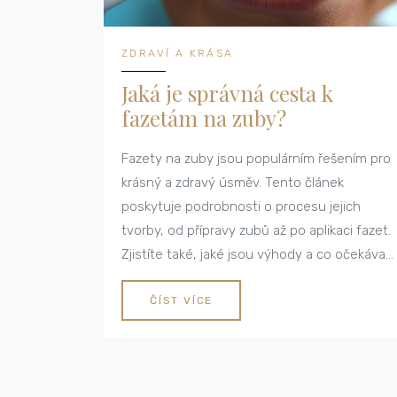
ZDRAVÍ A KRÁSA
Jaká je správná cesta k
fazetám na zuby?
Fazety na zuby jsou populárním řešením pro
krásný a zdravý úsměv. Tento článek
poskytuje podrobnosti o procesu jejich
tvorby, od přípravy zubů až po aplikaci fazet.
Zjistíte také, jaké jsou výhody a co očekávat
při péči o své nové fazety.
ČÍST VÍCE