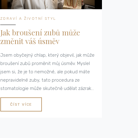
ZDRAVÍ A ŽIVOTNÍ STYL
Jak broušení zubů může
změnit váš úsměv
Jsem obyčejný chlap, který objevil, jak může
broušení zubů proměnit můj úsměv. Myslel
jsem si, že je to nemožné, ale pokud máte
nepravidelné zuby, tato procedura ze
stomatologie může skutečně udělat zázraky.
Seznamte se s tímto zákrokem, dozvíte se,
jak to funguje a jak vám může pomoci získat
ČÍST VÍCE
zdravý a půvabný úsměv. Je to cesta k
samotě, kterou jsem objevil a touto
příspěvkem se chci podělit o své zkušenosti