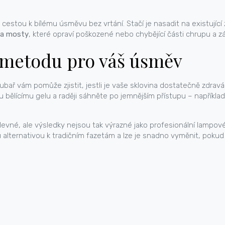
u cestou k bílému úsměvu bez vrtání. Stačí je nasadit na existujíc
 a mosty
, které opraví poškozené nebo chybějící části chrupu a zá
 metodu pro váš úsměv
ař vám pomůže zjistit, jestli je vaše sklovina dostatečně zdravá 
u bělícímu gelu a raději sáhněte po jemnějším přístupu – napřík
 levné, ale výsledky nejsou tak výrazné jako profesionální lampové
alternativou k tradičním fazetám a lze je snadno vyměnit, poku