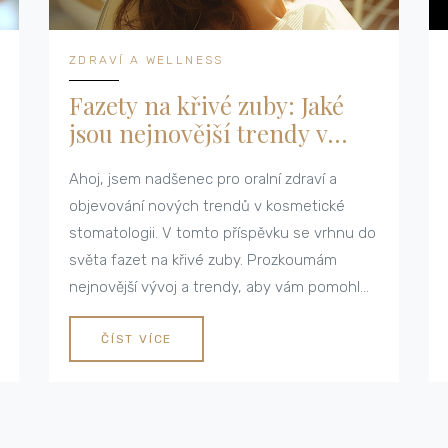
ZDRAVÍ A WELLNESS
Fazety na křivé zuby: Jaké
jsou nejnovější trendy v
kosmetické stomatologii
Ahoj, jsem nadšenec pro oralní zdraví a
objevování nových trendů v kosmetické
stomatologii. V tomto příspěvku se vrhnu do
světa fazet na křivé zuby. Prozkoumám
nejnovější vývoj a trendy, aby vám pomohl
získat ten dokonalý úsměv, který jste vždy
chtěli. Připojte se ke mně, když objevuji, jak
ČÍST VÍCE
profesionálové zuby nejen vyrovnávají, ale
také transformují naše obličeje do něčeho,
co opravdu vyniká.