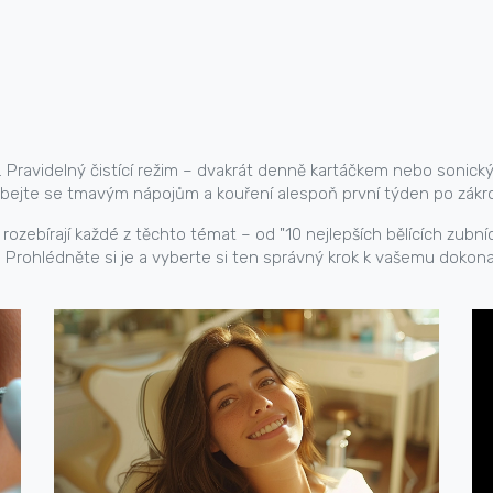
Pravidelný čistící režim – dvakrát denně kartáčkem nebo sonickým
hýbejte se tmavým nápojům a kouření alespoň první týden po zákr
zebírají každé z těchto témat – od "10 nejlepších bělících zubn
y. Prohlédněte si je a vyberte si ten správný krok k vašemu doko