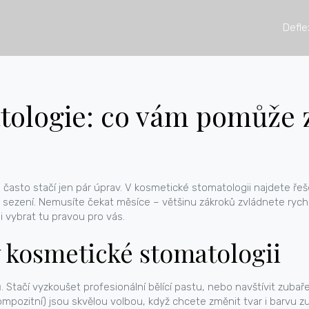
Defle
ologie: co vám pomůže z
asto stačí jen pár úprav. V kosmetické stomatologii najdete řešen
 sezení. Nemusíte čekat měsíce – většinu zákroků zvládnete rych
i vybrat tu pravou pro vás.
v kosmetické stomatologii
. Stačí vyzkoušet profesionální bělící pastu, nebo navštívit zubař
pozitní) jsou skvělou volbou, když chcete změnit tvar i barvu z