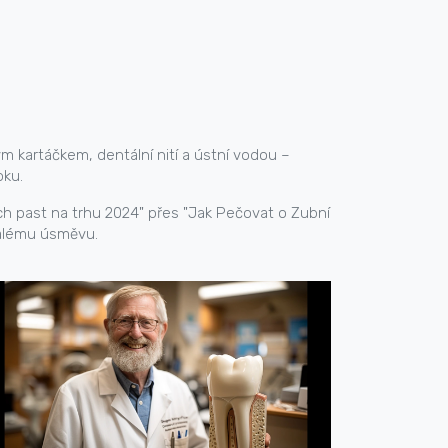
 kartáčkem, dentální nití a ústní vodou –
oku.
ích past na trhu 2024" přes "Jak Pečovat o Zubní
nalému úsměvu.