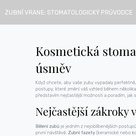
ZUBNÍ VRANE: STOMATOLOGICKÝ PRŮVODCE
Kosmetická stomat
úsměv
Když chcete, aby vaše zuby vypadaly perfektně, č
postupy, které změní váš vzhled během několika
představím nejčastější možnosti a poradím, jak s
Nejčastější zákroky 
Bělení zubů
je jedním z nejoblíbenějších postupů
první návštěvě.
Zubní fazety
(keramické nebo kom