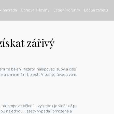
x náhrada
Obnova skloviny
Lepení korunky
Léčba zánětu
ískat zářivý
í na bělení, fazety, nalepovací zuby a další
le a s minimální bolestí. V tomto úvodu vám
e na lampové bělení – výsledek je vidět už po
ubu najednou. Fazety vypadají přirozeně a