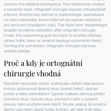
corrects the skeletal discrepancy. This relationship creates
a semantic triple:
Ortognátní chirurgie requires orthodontické
přípravy
. Another key partner is
implantologie
,
specializace
na zubní implantáty, která může být po operaci nezbytná
pro obnovení chybějících zubů
. The triple here:
Implantologie
enables functional restoration after ortognátní chirurgie
.
Finally, the overarching goal ties back to
estetika obličeje
,
vzhled tváře, který se výrazně zlepšuje vyrovnáním čelistí
,
forming the connection:
Ortognátní chirurgie improves
estetika obličeje
.
Proč a kdy je ortognátní
chirurgie vhodná
Rozsáhlé nesoulady čelistí, známé jako
čelistní disproporce
,
mohou způsobovat špatný skus, bolesti čelistí, dýchací
potíže a nízké sebevědomí. Typické indikace zahrnují přední
otevřený skus, hluboký skus, asymetrii tváře a výrazné
převisy nebo podtahované čelisti. Studie ukazují, že korekce
těchto vad nejen zlepší funkci žvýkání, ale také sníží riziko