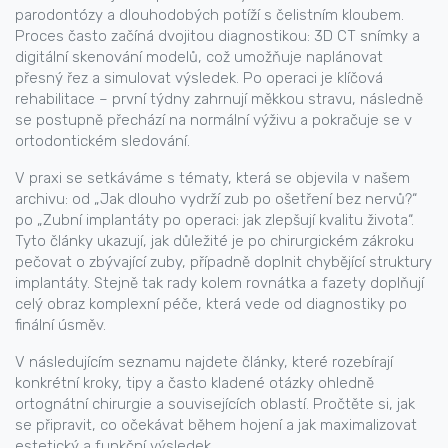
parodontózy a dlouhodobých potíží s čelistním kloubem.
Proces často začíná dvojitou diagnostikou: 3D CT snímky a
digitální skenování modelů, což umožňuje naplánovat
přesný řez a simulovat výsledek. Po operaci je klíčová
rehabilitace – první týdny zahrnují měkkou stravu, následně
se postupně přechází na normální výživu a pokračuje se v
ortodontickém sledování.
V praxi se setkáváme s tématy, která se objevila v našem
archivu: od „Jak dlouho vydrží zub po ošetření bez nervů?“
po „Zubní implantáty po operaci: jak zlepšují kvalitu života“.
Tyto články ukazují, jak důležité je po chirurgickém zákroku
pečovat o zbývající zuby, případně doplnit chybějící struktury
implantáty. Stejně tak rady kolem rovnátka a fazety doplňují
celý obraz komplexní péče, která vede od diagnostiky po
finální úsměv.
V následujícím seznamu najdete články, které rozebírají
konkrétní kroky, tipy a často kladené otázky ohledně
ortognátní chirurgie a souvisejících oblastí. Pročtěte si, jak
se připravit, co očekávat během hojení a jak maximalizovat
estetický a funkční výsledek.