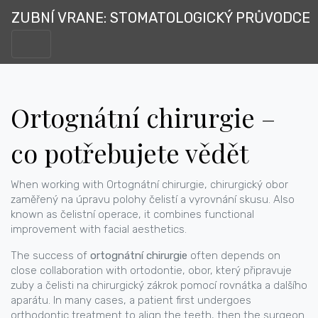
ZUBNÍ VRANE: STOMATOLOGICKÝ PRŮVODCE
Ortognátní chirurgie –
co potřebujete vědět
When working with
Ortognátní chirurgie
,
chirurgický obor
zaměřený na úpravu polohy čelistí a vyrovnání skusu
. Also
known as
čelistní operace
, it combines functional
improvement with facial aesthetics.
The success of
ortognátní chirurgie
often depends on
close collaboration with
ortodontie
,
obor, který připravuje
zuby a čelisti na chirurgický zákrok pomocí rovnátka a dalšího
aparátu
. In many cases, a patient first undergoes
orthodontic treatment to align the teeth, then the surgeon