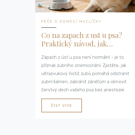
PÉČE O DOMÁCÍ MAZLÍČKY
Co na zapach z ust u psa?
Praktický návod, jak
zvládnout zápach díky
Zápach z úst u psa není normální - je to
ultrazvukovému čističi zubů
příznak zubního onemocnění. Zjistěte, jak
ultrazvukový čistič zubů pomáhá odstranit
zubní kámen, zabránit zánětům a obnovit
čerstvý dech vašeho psa bez anestezie.
ČÍST VÍCE