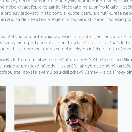
iena. Každý den si vytáhnete jeho pysky a prohlédnete zuby. Pok
 nebo krvácející, je to zánět. Nečekáte na zubního lékaře – začí
 je pro psy jedovatý. Místo toho si kupte pastu s chutí kuřete n
en zub za den. Pochvala. Příjemná zkušenost. Nebo například použi
ová. Většina psů potřebuje profesionální čištění jednou za rok – n
uby čistit pod anestézií, není to „drahá luxusní služba“. Je to l
u platit za operace, extrakce nebo léky na infekce – a to všechno
ý. Je to o tom, abyste to dělali pravidelně. Ať už je to jen třikr
 najdete praktické návody – jak začít, jak vybrat správný kartáče
otřebujete, abyste svému psu dali zdravý úsměv – a další roky pln