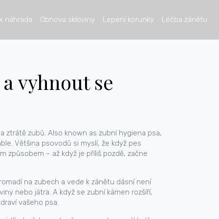
x náhrada
Obnova skloviny
Lepení korunky
Léčba zánětu
 a vyhnout se
 a ztrátě zubů
. Also known as
zubní hygiena psa
,
ble.
Většina psovodů si myslí, že když pes
ým způsobem – až když je příliš pozdě, začne
 hromadí na zubech a vede k zánětu dásní
není
iny nebo játra. A když se zubní kámen rozšíří,
zdraví vašeho psa.