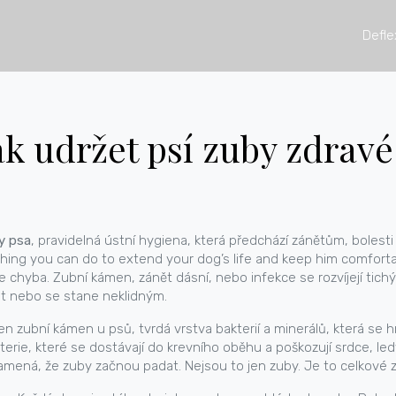
Defle
ak udržet psí zuby zdravé
y psa
,
pravidelná ústní hygiena, která předchází zánětům, bolesti
 thing you can do to extend your dog’s life and keep him comforta
e chyba. Zubní kámen, zánět dásní, nebo infekce se rozvíjejí tich
st nebo se stane neklidným.
men
zubní kámen u psů
,
tvrdá vrstva bakterií a minerálů, která se
erie, které se dostávají do krevního oběhu a poškozují srdce, ledv
amená, že zuby začnou padat. Nejsou to jen zuby. Je to celkové 