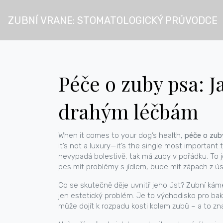
ZUBNÍ VRANE: STOMATOLOGICKÝ PRŮVODCE
Péče o zuby psa: J
drahým léčbám
When it comes to your dog’s health,
péče o zub
it’s not a luxury—it’s the single most important
nevypadá bolestivě, tak má zuby v pořádku. To j
pes mít problémy s jídlem, bude mít zápach z ú
Co se skutečně děje uvnitř jeho úst? Zubní ká
jen estetický problém. Je to východisko pro bakt
může dojít k rozpadu kosti kolem zubů – a to zn