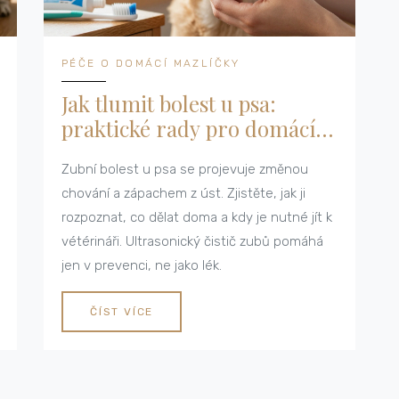
PÉČE O DOMÁCÍ MAZLÍČKY
Jak tlumit bolest u psa:
praktické rady pro domácí
péči a kdy jít k vétérináři
Zubní bolest u psa se projevuje změnou
chování a zápachem z úst. Zjistěte, jak ji
rozpoznat, co dělat doma a kdy je nutné jít k
vétérináři. Ultrasonický čistič zubů pomáhá
jen v prevenci, ne jako lék.
ČÍST VÍCE