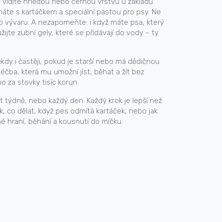
ud vidíte hnědou nebo černou vrstvu u základů
náte s kartáčkem a speciální pastou pro psy. Ne
ebo vývaru. A nezapomeňte: i když máte psa, který
jte zubní gely, které se přidávají do vody – ty
ěkdy i častěji, pokud je starší nebo má dědičnou
éčba, která mu umožní jíst, běhat a žít bez
 za stovky tisíc korun.
át týdně, nebo každý den. Každý krok je lepší než
k, co dělat, když pes odmítá kartáček, nebo jak
é hraní, běhání a kousnutí do míčku.