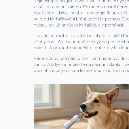
Nejlepší způsob, jak to zastavit, je domácí hyg
zubů, je to zubní kámen. Pokud má dásně červené
používejte lidskou pastu – obsahuje fluor, který
se proti kartáčkování brání, začněte pomalu. Jed
nejsou tak účinné jako kartáček, ale pomáhají.
Pravidelná kontrola u zubního lékaře je také klíč
náchylnost. A nezapomeňte: když se pes nechává z
bolesti. A pokud to neuděláte, budete v budoucn
Péče o zuby psa není o tom, že musíte být dokonal
žádný. A když se podíváte na seznam článků níže,
poznat, že už je čas na lékaře. Všechno to, co p