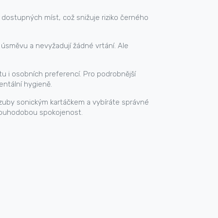
 dostupných míst, což snižuje riziko černého
úsměvu a nevyžadují žádné vrtání. Ale
u i osobních preferencí. Pro podrobnější
entální hygieně.
e zuby sonickým kartáčkem a vybíráte správné
dlouhodobou spokojenost.