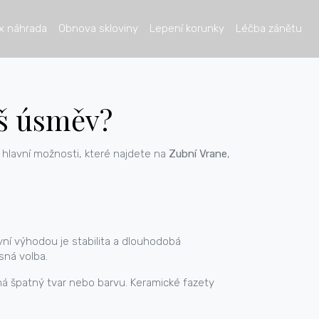
x náhrada
Obnova skloviny
Lepení korunky
Léčba zánětu
áš úsměv?
e hlavní možnosti, které najdete na
Zubní Vrane
,
avní výhodou je stabilita a dlouhodobá
sná volba.
 má špatný tvar nebo barvu. Keramické fazety