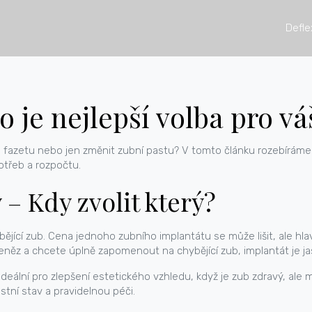
Defle
 je nejlepší volba pro v
át, fazetu nebo jen změnit zubní pastu? V tomto článku rozebírám
otřeb a rozpočtu.
 – Kdy zvolit který?
ybějící zub. Cena jednoho zubního implantátu se může lišit, ale hl
něz a chcete úplně zapomenout na chybějící zub, implantát je ja
deální pro zlepšení estetického vzhledu, když je zub zdravý, ale
ústní stav a pravidelnou péči.