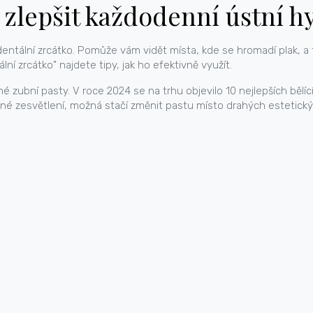
zlepšit každodenní ústní h
dentální zrcátko. Pomůže vám vidět místa, kde se hromadí plak,
ní zrcátko" najdete tipy, jak ho efektivně využít.
 zubní pasty. V roce 2024 se na trhu objevilo 10 nejlepších bělící
bné zesvětlení, možná stačí změnit pastu místo drahých estetický