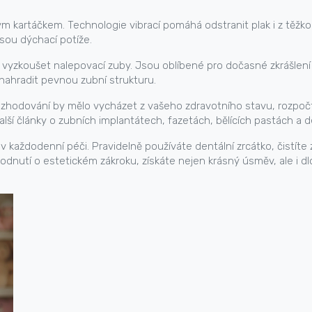
 kartáčkem. Technologie vibrací pomáhá odstranit plak i z těžko
sou dýchací potíže.
vyzkoušet nalepovací zuby. Jsou oblíbené pro dočasné zkrášlení 
ahradit pevnou zubní strukturu.
zhodování by mělo vycházet z vašeho zdravotního stavu, rozpočt
alší články o zubních implantátech, fazetách, bělících pastách a d
v každodenní péči. Pravidelně používáte dentální zrcátko, čistít
odnutí o estetickém zákroku, získáte nejen krásný úsměv, ale i 