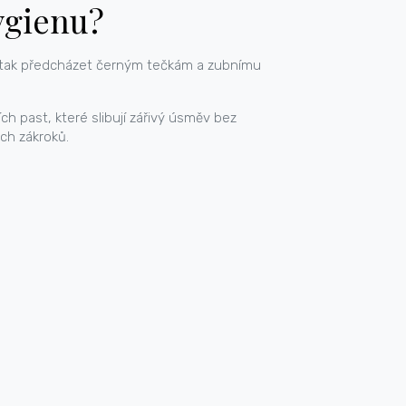
ygienu?
 a tak předcházet černým tečkám a zubnímu
ch past, které slibují zářivý úsměv bez
ch zákroků.