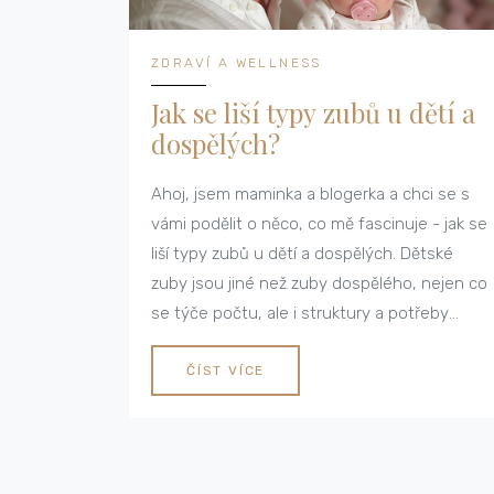
ZDRAVÍ A WELLNESS
Jak se liší typy zubů u dětí a
dospělých?
Ahoj, jsem maminka a blogerka a chci se s
vámi podělit o něco, co mě fascinuje - jak se
liší typy zubů u dětí a dospělých. Dětské
zuby jsou jiné než zuby dospělého, nejen co
se týče počtu, ale i struktury a potřeby
péče. Na svém blogu se budeme podrobněji
zabývat tímto tématem a objevovat
ČÍST VÍCE
společně různé aspekty zubní hygieny pro
děti i dospělé. Přidejte se k nám a dozvíte se
více o této fascinující oblasti!