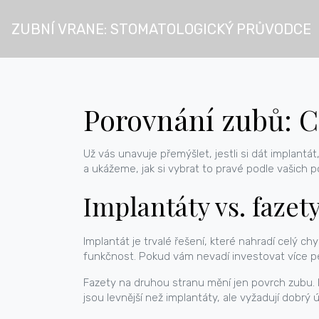
ZUBNÍ VRANE: STOMATOLOGICKÝ PRŮVODCE
Porovnání zubů: Co
Už vás unavuje přemýšlet, jestli si dát implant
a ukážeme, jak si vybrat to pravé podle vašich p
Implantáty vs. fazety
Implantát je trvalé řešení, které nahradí celý ch
funkčnost. Pokud vám nevadí investovat více pe
Fazety na druhou stranu mění jen povrch zubu. I
jsou levnější než implantáty, ale vyžadují dobrý 