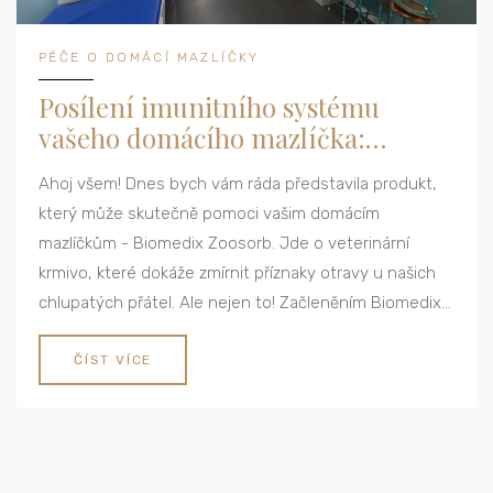
PÉČE O DOMÁCÍ MAZLÍČKY
Posílení imunitního systému
vašeho domácího mazlíčka:
Biomedix Zoosorb pro optimální
Ahoj všem! Dnes bych vám ráda představila produkt,
zdraví a vitalitu.
který může skutečně pomoci vašim domácím
mazlíčkům - Biomedix Zoosorb. Jde o veterinární
krmivo, které dokáže zmírnit příznaky otravy u našich
chlupatých přátel. Ale nejen to! Začleněním Biomedixu
Zoosorb do stravy vašeho zvířete můžete posílit jeho
imunitní systém a podpořit jeho celkové zdraví.
ČÍST VÍCE
Podívejte se na můj příspěvek a dozvíte se víc.