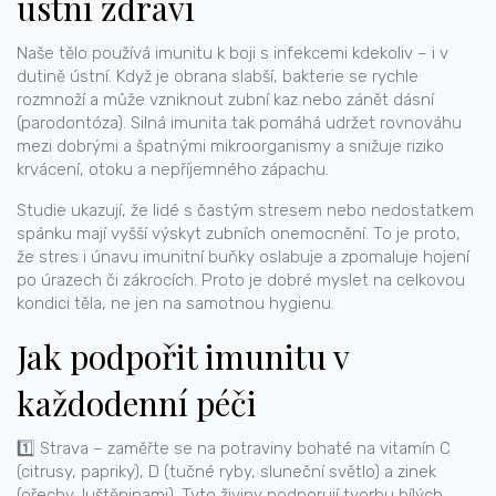
ústní zdraví
Naše tělo používá imunitu k boji s infekcemi kdekoliv – i v
dutině ústní. Když je obrana slabší, bakterie se rychle
rozmnoží a může vzniknout zubní kaz nebo zánět dásní
(parodontóza). Silná imunita tak pomáhá udržet rovnováhu
mezi dobrými a špatnými mikroorganismy a snižuje riziko
krvácení, otoku a nepříjemného zápachu.
Studie ukazují, že lidé s častým stresem nebo nedostatkem
spánku mají vyšší výskyt zubních onemocnění. To je proto,
že stres i únavu imunitní buňky oslabuje a zpomaluje hojení
po úrazech či zákrocích. Proto je dobré myslet na celkovou
kondici těla, ne jen na samotnou hygienu.
Jak podpořit imunitu v
každodenní péči
1️⃣ Strava – zaměřte se na potraviny bohaté na vitamín C
(citrusy, papriky), D (tučné ryby, sluneční světlo) a zinek
(ořechy, luštěninami). Tyto živiny podporují tvorbu bílých