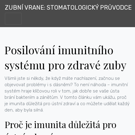
ZUBNÍ VRANE: STOMATOLOGICKÝ PRŮVODCE
Posilování imunitního
systému pro zdravé zuby
Všimli jste si někdy, že když máte nachlazení, začnou se
objevovat problémy i s dásněmi? To není náhoda – imunitní
systém hraje klíčovou roli v tom, jak dobře se vaše ústa
brání bakteriím a zánětům. V tomto článku vám ukážu, proč
je imunita důležitá pro ústní zdraví a co můžete udělat každý
den, aby byla silná.
Proč je imunita důležitá pro