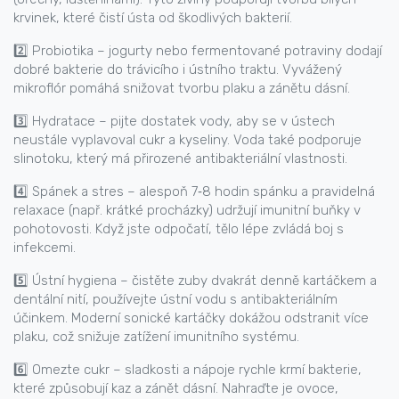
krvinek, které čistí ústa od škodlivých bakterií.
2️⃣ Probiotika – jogurty nebo fermentované potraviny dodají
dobré bakterie do trávicího i ústního traktu. Vyvážený
mikroflór pomáhá snižovat tvorbu plaku a zánětu dásní.
3️⃣ Hydratace – pijte dostatek vody, aby se v ústech
neustále vyplavoval cukr a kyseliny. Voda také podporuje
slinotoku, který má přirozené antibakteriální vlastnosti.
4️⃣ Spánek a stres – alespoň 7‑8 hodin spánku a pravidelná
relaxace (např. krátké procházky) udržují imunitní buňky v
pohotovosti. Když jste odpočatí, tělo lépe zvládá boj s
infekcemi.
5️⃣ Ústní hygiena – čistěte zuby dvakrát denně kartáčkem a
dentální nití, používejte ústní vodu s antibakteriálním
účinkem. Moderní sonické kartáčky dokážou odstranit více
plaku, což snižuje zatížení imunitního systému.
6️⃣ Omezte cukr – sladkosti a nápoje rychle krmí bakterie,
které způsobují kaz a zánět dásní. Nahraďte je ovoce,