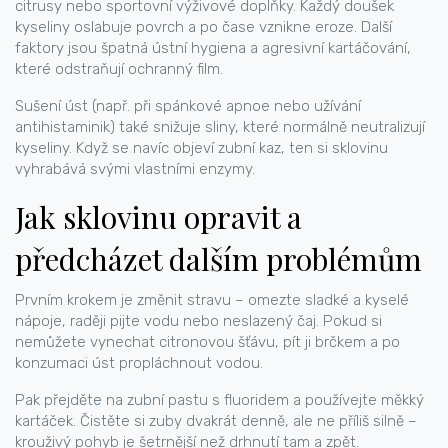
citrusy nebo sportovní výživové doplňky. Každý doušek
kyseliny oslabuje povrch a po čase vznikne eroze. Další
faktory jsou špatná ústní hygiena a agresivní kartáčování,
které odstraňují ochranný film.
Sušení úst (např. při spánkové apnoe nebo užívání
antihistaminik) také snižuje sliny, které normálně neutralizují
kyseliny. Když se navíc objeví zubní kaz, ten si sklovinu
vyhrabává svými vlastními enzymy.
Jak sklovinu opravit a
předcházet dalším problémům
Prvním krokem je změnit stravu – omezte sladké a kyselé
nápoje, raději pijte vodu nebo neslazený čaj. Pokud si
nemůžete vynechat citronovou šťávu, pít ji brčkem a po
konzumaci úst propláchnout vodou.
Pak přejděte na zubní pastu s fluoridem a používejte měkký
kartáček. Čistěte si zuby dvakrát denně, ale ne příliš silně –
krouživý pohyb je šetrnější než drhnutí tam a zpět.