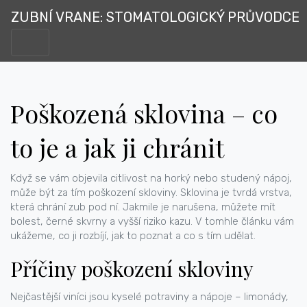
ZUBNÍ VRANE: STOMATOLOGICKÝ PRŮVODCE
Poškozená sklovina – co
to je a jak ji chránit
Když se vám objevila citlivost na horký nebo studený nápoj,
může být za tím poškození skloviny. Sklovina je tvrdá vrstva,
která chrání zub pod ní. Jakmile je narušena, můžete mít
bolest, černé skvrny a vyšší riziko kazu. V tomhle článku vám
ukážeme, co ji rozbíjí, jak to poznat a co s tím udělat.
Příčiny poškození skloviny
Nejčastější viníci jsou kyselé potraviny a nápoje – limonády,