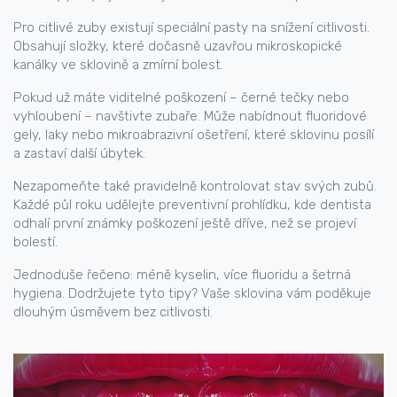
Pro citlivé zuby existují speciální pasty na snížení citlivosti.
Obsahují složky, které dočasně uzavřou mikroskopické
kanálky ve sklovině a zmírní bolest.
Pokud už máte viditelné poškození – černé tečky nebo
vyhloubení – navštivte zubaře. Může nabídnout fluoridové
gely, laky nebo mikroabrazivní ošetření, které sklovinu posílí
a zastaví další úbytek.
Nezapomeňte také pravidelně kontrolovat stav svých zubů.
Každé půl roku udělejte preventivní prohlídku, kde dentista
odhalí první známky poškození ještě dříve, než se projeví
bolestí.
Jednoduše řečeno: méně kyselin, více fluoridu a šetrná
hygiena. Dodržujete tyto tipy? Vaše sklovina vám poděkuje
dlouhým úsměvem bez citlivosti.