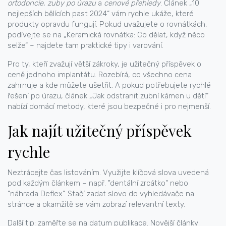
ortodoncie
,
zuby po úrazu
a
cenové přehledy
. Článek „10
nejlepších bělících past 2024“ vám rychle ukáže, které
produkty opravdu fungují. Pokud uvažujete o rovnátkách,
podívejte se na „Keramická rovnátka: Co dělat, když něco
selže“ – najdete tam praktické tipy i varování.
Pro ty, kteří zvažují větší zákroky, je užitečný příspěvek o
ceně jednoho implantátu. Rozebírá, co všechno cena
zahrnuje a kde můžete ušetřit. A pokud potřebujete rychlé
řešení po úrazu, článek „Jak odstranit zubní kámen u dětí“
nabízí domácí metody, které jsou bezpečné i pro nejmenší.
Jak najít užitečný příspěvek
rychle
Neztrácejte čas listováním. Využijte klíčová slova uvedená
pod každým článkem – např. "dentální zrcátko" nebo
"náhrada Deflex". Stačí zadat slovo do vyhledávače na
stránce a okamžitě se vám zobrazí relevantní texty.
Další tip: zaměřte se na datum publikace. Novější články