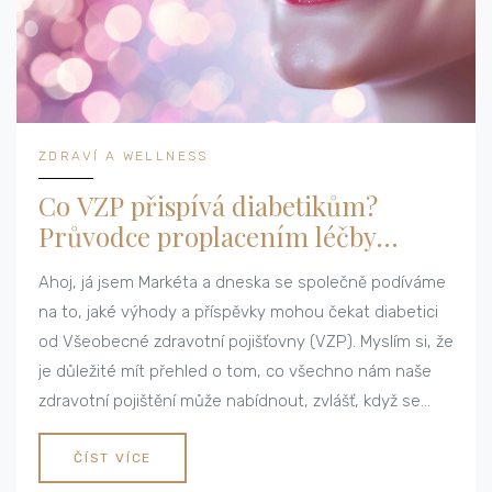
ZDRAVÍ A WELLNESS
Co VZP přispívá diabetikům?
Průvodce proplacením léčby
diabetes
Ahoj, já jsem Markéta a dneska se společně podíváme
na to, jaké výhody a příspěvky mohou čekat diabetici
od Všeobecné zdravotní pojišťovny (VZP). Myslím si, že
je důležité mít přehled o tom, co všechno nám naše
zdravotní pojištění může nabídnout, zvlášť, když se
potýkáme s takovou závažnou diagnózou, jako je
diabetes. Objasním vám, jaké léky, pomůcky a
ČÍST VÍCE
procedury může VZP proplácet a také na co si dát