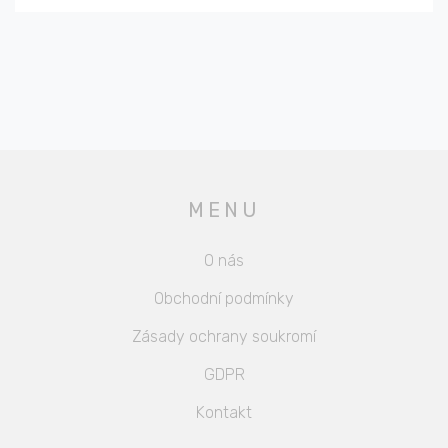
pozor, aby byla komunikace s pojišťovnou co nejhladší.
Spolu se podíváme na důležité dokumenty a
podmínky, které musíme splnit, abychom získali
maximální možnou podporu. Tak pojďte, všechny tyto
informace si přiblížíme krok za krokem!
MENU
O nás
Obchodní podmínky
Zásady ochrany soukromí
GDPR
Kontakt