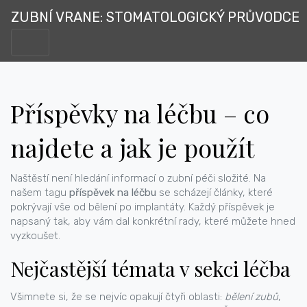
ZUBNÍ VRANE: STOMATOLOGICKÝ PRŮVODCE
Příspěvky na léčbu – co
najdete a jak je použít
Naštěstí není hledání informací o zubní péči složité. Na
našem tagu
příspěvek na léčbu
se scházejí články, které
pokrývají vše od bělení po implantáty. Každý příspěvek je
napsaný tak, aby vám dal konkrétní rady, které můžete hned
vyzkoušet.
Nejčastější témata v sekci léčba
Všimnete si, že se nejvíc opakují čtyři oblasti:
bělení zubů
,