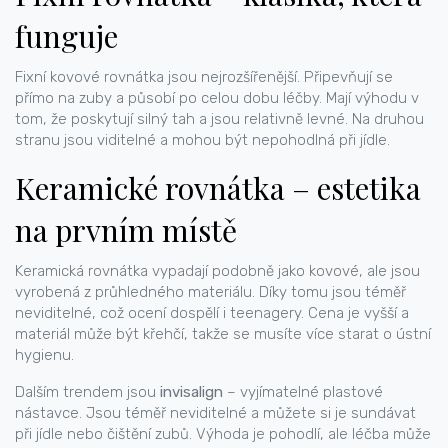
funguje
Fixní kovové rovnátka jsou nejrozšířenější. Připevňují se
přímo na zuby a působí po celou dobu léčby. Mají výhodu v
tom, že poskytují silný tah a jsou relativně levné. Na druhou
stranu jsou viditelné a mohou být nepohodlná při jídle.
Keramické rovnátka – estetika
na prvním místě
Keramická rovnátka vypadají podobně jako kovové, ale jsou
vyrobená z průhledného materiálu. Díky tomu jsou téměř
neviditelné, což ocení dospělí i teenagery. Cena je vyšší a
materiál může být křehčí, takže se musíte více starat o ústní
hygienu.
Dalším trendem jsou
invisalign
– vyjímatelné plastové
nástavce. Jsou téměř neviditelné a můžete si je sundávat
při jídle nebo čištění zubů. Výhoda je pohodlí, ale léčba může