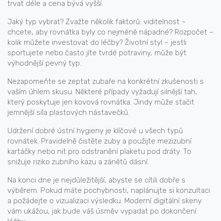
trvat déle a cena bývá vyšší.
Jaký typ vybrat? Zvažte několik faktorů: viditelnost –
chcete, aby rovnátka byly co nejméně nápadné? Rozpočet –
kolik můžete investovat do léčby? Životní styl – jestli
sportujete nebo často jíte tvrdé potraviny, může být
výhodnější pevný typ.
Nezapomeňte se zeptat zubaře na konkrétní zkušenosti s
vaším úhlem skusu. Některé případy vyžadují silnější tah,
který poskytuje jen kovová rovnátka. Jindy může stačit
jemnější síla plastových nástavečků.
Udržení dobré ústní hygieny je klíčové u všech typů
rovnátek. Pravidelně čistěte zuby a použijte mezizubní
kartáčky nebo nit pro odstranění plaketu pod dráty. To
snižuje riziko zubního kazu a zánětů dásní.
Na konci dne je nejdůležitější, abyste se cítili dobře s
výběrem. Pokud máte pochybnosti, naplánujte si konzultaci
a požádejte o vizualizaci výsledku. Moderní digitální skeny
vám ukážou, jak bude váš úsměv vypadat po dokončení