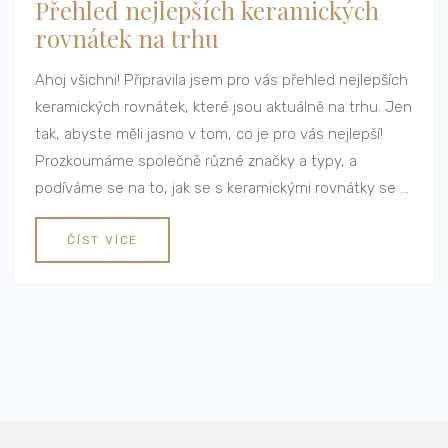
Přehled nejlepších keramických
rovnátek na trhu
Ahoj všichni! Připravila jsem pro vás přehled nejlepších
keramických rovnátek, které jsou aktuálně na trhu. Jen
tak, abyste měli jasno v tom, co je pro vás nejlepší!
Prozkoumáme společně různé značky a typy, a
podíváme se na to, jak se s keramickými rovnátky se o
zuby pečuje. Tak pojďte se mnou na tuhle cestu plnou
úsměvů!
ČÍST VÍCE