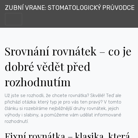
ZUBNÍ VRANE: STOMATOLOGICKÝ PRŮVODCE
Srovnání rovnátek – co je
dobré vědět před
rozhodnutím
Už jste se rozhodli, že chcete rovnátka? Skvělé! Teď ale
přichází otázka: který typ je pro vás ten pravý? V tomto
článku si rozebíráme nejběžnější druhy rovnátek, jejich
výhody i slabiny, a pomůžeme vám udělat informované
rozhodnutí.
Fixní rovnátka – klasika, která