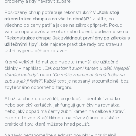
problémy a kdy navštívit zubaře.
Poškozený chrup potřebuje rekonstrukci? V
„Kolik stojí
rekonstrukce chrupu a co vše to obnáší?“
zjistíte, co
všechno do ceny patří a jak se na zákrok připravit. Pokud
vám po operaci zůstane otok nebo bolest, podíváme se na
"Rekonstrukce chrupu: Jak zvládnout první dny po zákroku s
užitečnými tipy"
, kde najdete praktické rady pro stravu a
ústní hygienu během zotavení.
Kromě velkých témat zde najdete i menší, ale užitečné
články – například
„Jak odstranit zubní kámen u dětí: Nejlepší
domácí metody"
, nebo
"Co může znamenat černá tečka na
zubu a jak ji řešit?"
. Každý text je napsaný srozumitelně, bez
zbytečného odborného žargonu.
Ať už se chcete dozvědět, co je lepší – dentální zrcátko
nebo sonický kartáček, jak fungují gumičky na rovnátka,
nebo jaký dopad má černý zubní kámen na celkové zdraví,
najdete to zde. Stačí kliknout na název článku a získáte
praktické tipy, které můžete hned použít.
Na závěr nezapomeňte sledovat novinky – pravidelně