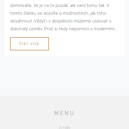
domníváte, že je na to pozdě, ale není tomu tak. V
tomto článku se dozvíte o možnostech, jak toho
dosáhnout. Vždyť i v dospělosti můžeme usilovat o
dokonalý úsměv. Proč si tedy nepomoci s moderními
metodami ortodoncie pro dospělé?
ČÍST VÍCE
MENU
O nás