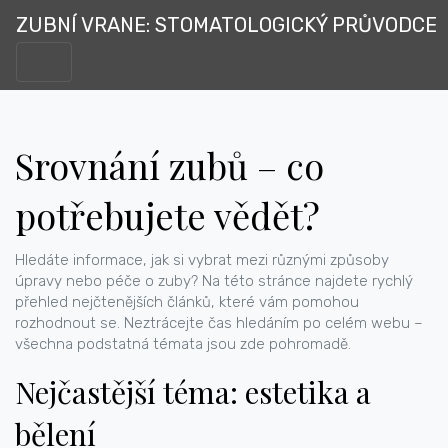
ZUBNÍ VRANE: STOMATOLOGICKÝ PRŮVODCE
Srovnání zubů – co
potřebujete vědět?
Hledáte informace, jak si vybrat mezi různými způsoby
úpravy nebo péče o zuby? Na této stránce najdete rychlý
přehled nejčtenějších článků, které vám pomohou
rozhodnout se. Neztrácejte čas hledáním po celém webu –
všechna podstatná témata jsou zde pohromadě.
Nejčastější téma: estetika a
bělení