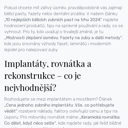
Pokud chcete mít zářivý úsměv, pravděpodobně vás zajímají
bělící pasty, fazety nebo dentální zrcátka. V našem článku
„10 nejlepších bělících zubních past na trhu 2024“
najdete
hodnocení produktů, tipy na správné používání a rady, co se
vyhnout. Pro ty, kdo uvažují o trvalejší změně, je tu
„Možnosti zlepšení úsměvu: Fazety na zuby a další metody“
,
kde jsou srovnány výhody faset, laminátů i moderních
lepidel pro nalepovací zuby.
Implantáty, rovnátka a
rekonstrukce – co je
nejvhodnější?
Rozhodujete se mezi implantátem a mostíkem? Článek
„Cena jednoho zubního implantátu: Vše, co potřebujete
vědět“
rozebere náklady, faktory ovlivňující cenu a tipy na
úsporu. Pro milovníky rovnátek máme
„Keramická rovnátka:
Co dělat, když něco selže“
, kde najdete rady, jak řešit běžné