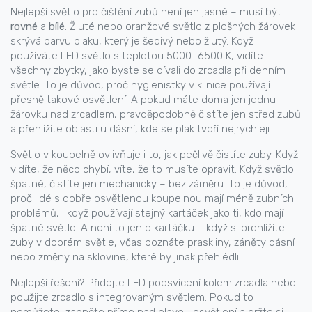
Nejlepší světlo pro čištění zubů není jen jasné – musí být
rovné
a
bílé
. Žluté nebo oranžové světlo z plošných žárovek
skrývá barvu plaku, který je šedivý nebo žlutý. Když
používáte LED světlo s teplotou 5000–6500 K, vidíte
všechny zbytky, jako byste se dívali do zrcadla při denním
světle. To je důvod, proč hygienistky v klinice používají
přesně takové osvětlení. A pokud máte doma jen jednu
žárovku nad zrcadlem, pravděpodobně čistíte jen střed zubů
a přehlížíte oblasti u dásní, kde se plak tvoří nejrychleji.
Světlo v koupelně ovlivňuje i to, jak pečlivě čistíte zuby. Když
vidíte, že něco chybí, víte, že to musíte opravit. Když světlo
špatné, čistíte jen mechanicky – bez záměru. To je důvod,
proč lidé s dobře osvětlenou koupelnou mají méně zubních
problémů, i když používají stejný kartáček jako ti, kdo mají
špatné světlo. A není to jen o kartáčku – když si prohlížíte
zuby v dobrém světle, včas poznáte praskliny, záněty dásní
nebo změny na sklovine, které by jinak přehlédli.
Nejlepší řešení? Přidejte LED podsvícení kolem zrcadla nebo
použijte zrcadlo s integrovaným světlem. Pokud to