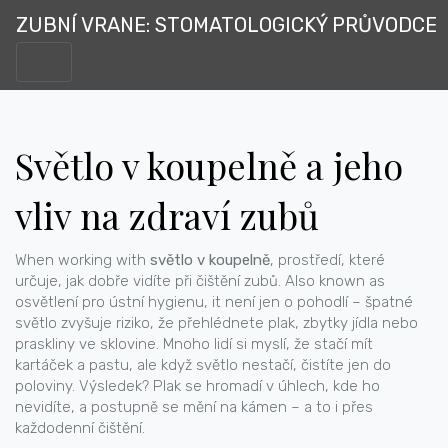
ZUBNÍ VRANE: STOMATOLOGICKÝ PRŮVODCE
Světlo v koupelně a jeho
vliv na zdraví zubů
When working with
světlo v koupelně
,
prostředí, které
určuje, jak dobře vidíte při čištění zubů
. Also known as
osvětlení pro ústní hygienu
, it
není jen o pohodlí – špatné
světlo zvyšuje riziko, že přehlédnete plak, zbytky jídla nebo
praskliny ve sklovine.
Mnoho lidí si myslí, že stačí mít
kartáček a pastu, ale když světlo nestačí, čistíte jen do
poloviny. Výsledek? Plak se hromadí v úhlech, kde ho
nevidíte, a postupně se mění na kámen – a to i přes
každodenní čištění.