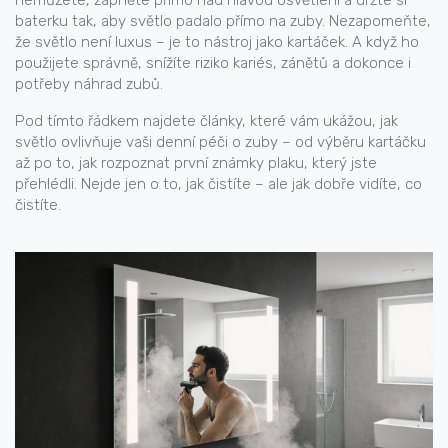
nemůžete, zapněte přímo nad hlavou osvětlení a držte si
baterku tak, aby světlo padalo přímo na zuby. Nezapomeňte,
že světlo není luxus – je to nástroj jako kartáček. A když ho
použijete správně, snížíte riziko kariés, zánětů a dokonce i
potřeby náhrad zubů.
Pod tímto řádkem najdete články, které vám ukážou, jak
světlo ovlivňuje vaši denní péči o zuby – od výběru kartáčku
až po to, jak rozpoznat první známky plaku, který jste
přehlédli. Nejde jen o to, jak čistíte – ale jak dobře vidíte, co
čistíte.