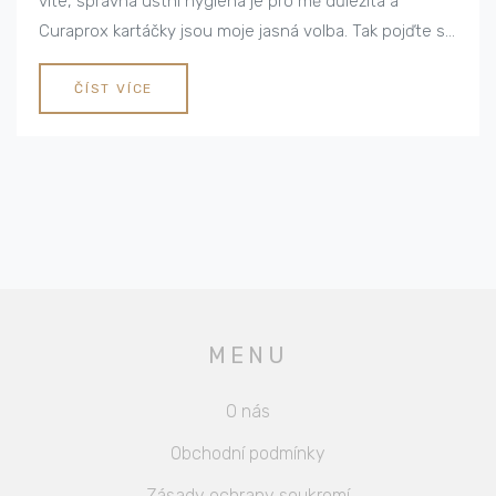
víte, správná ústní hygiena je pro mě důležitá a
Curaprox kartáčky jsou moje jasná volba. Tak pojďte se
mnou objevit, proč jsou tyto kartáčky skvělou volbou
pro vás i vaše dásně. Mějte se krásně!
ČÍST VÍCE
MENU
O nás
Obchodní podmínky
Zásady ochrany soukromí