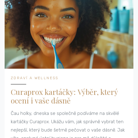
ZDRAVÍ A WELLNESS
Curaprox kartáčky: Výběr, který
ocení i vaše dásně
Čau holky, dneska se společně podíváme na skvělé
kartáčky Curaprox. Ukážu vám, jak správně vybrat ten
nejlepší, který bude šetrně pečovat o vaše dásně. Jak