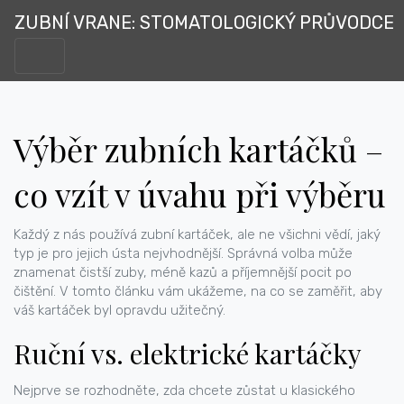
ZUBNÍ VRANE: STOMATOLOGICKÝ PRŮVODCE
Výběr zubních kartáčků –
co vzít v úvahu při výběru
Každý z nás používá zubní kartáček, ale ne všichni vědí, jaký
typ je pro jejich ústa nejvhodnější. Správná volba může
znamenat čistší zuby, méně kazů a příjemnější pocit po
čištění. V tomto článku vám ukážeme, na co se zaměřit, aby
váš kartáček byl opravdu užitečný.
Ruční vs. elektrické kartáčky
Nejprve se rozhodněte, zda chcete zůstat u klasického