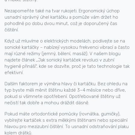
Nezapomeňte také na tvar rukojeti. Ergonomický úchop
usnadní správný úhel kartáčku a pomůže vám držet ho
pohodlně po dobu dvou minut, což je doporučený čas
čištění.
Když už mluvíme o elektrických modelách, podívejte se na
sonické kartáčky – nabízejí vysokou frekvenci vibrací a často
mají různé režimy (jemný, bělení, masáž). V našem blogu
najdete článek „Jak sonický kartáček revoluci v zubní
hygieně přináší“, kde se dozvíte, proč je tato technologie tak
efektivní.
Dalším faktorem je výměna hlavy či kartáčku. Bez ohledu na
typ byste měli měnit štětinu každé 3–4 měsíce nebo dříve,
pokud si všimnete opotřebení. Opotřebované štětiny už
nečistí tak dobře a mohou dráždit dásně.
Pokud máte ortodontické pomůcky (rovnátka, gumičky),
vybírejte kartáček s extra měkkými štětinami nebo speciální
hlavou pro mezizubní čištění. To usnadní odstraňování plaku
kolem drátků.