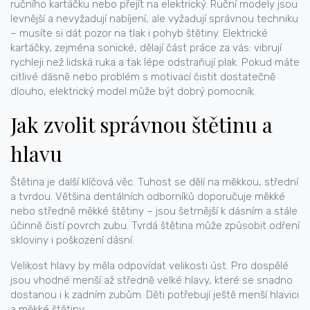
ručního kartáčku nebo přejít na elektrický. Ruční modely jsou
levnější a nevyžadují nabíjení, ale vyžadují správnou techniku
– musíte si dát pozor na tlak i pohyb štětiny. Elektrické
kartáčky, zejména sonické, dělají část práce za vás: vibrují
rychleji než lidská ruka a tak lépe odstraňují plak. Pokud máte
citlivé dásně nebo problém s motivací čistit dostatečně
dlouho, elektrický model může být dobrý pomocník.
Jak zvolit správnou štětinu a
hlavu
Štětina je další klíčová věc. Tuhost se dělí na měkkou, střední
a tvrdou. Většina dentálních odborníků doporučuje měkké
nebo středně měkké štětiny – jsou šetrnější k dásním a stále
účinně čistí povrch zubu. Tvrdá štětina může způsobit odření
skloviny i poškození dásní.
Velikost hlavy by měla odpovídat velikosti úst. Pro dospělé
jsou vhodné menší až středně velké hlavy, které se snadno
dostanou i k zadním zubům. Děti potřebují ještě menší hlavici
a měkké štětiny.