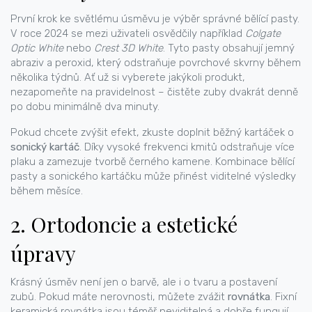
První krok ke světlému úsměvu je výběr správné bělící pasty.
V roce 2024 se mezi uživateli osvědčily například
Colgate
Optic White
nebo
Crest 3D White
. Tyto pasty obsahují jemný
abraziv a peroxid, který odstraňuje povrchové skvrny během
několika týdnů. Ať už si vyberete jakýkoli produkt,
nezapomeňte na pravidelnost – čistěte zuby dvakrát denně
po dobu minimálně dva minuty.
Pokud chcete zvýšit efekt, zkuste doplnit běžný kartáček o
sonický kartáč
. Díky vysoké frekvenci kmitů odstraňuje více
plaku a zamezuje tvorbě černého kamene. Kombinace bělící
pasty a sonického kartáčku může přinést viditelné výsledky
během měsíce.
2. Ortodoncie a estetické
úpravy
Krásný úsměv není jen o barvě, ale i o tvaru a postavení
zubů. Pokud máte nerovnosti, můžete zvážit
rovnátka
. Fixní
keramická rovnátka jsou téměř neviditelná a dobře fungují