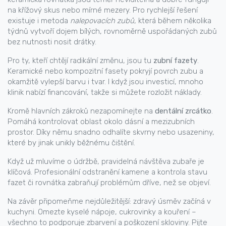
na křížový skus nebo mírné mezery. Pro rychlejší řešení
existuje i metoda
nalepovacích zubů
, která během několika
týdnů vytvoří dojem bílých, rovnoměrně uspořádaných zubů
bez nutnosti nosit drátky.
Pro ty, kteří chtějí radikální změnu, jsou tu
zubní fazety
.
Keramické nebo kompozitní fasety pokryjí povrch zubu a
okamžitě vylepší barvu i tvar. I když jsou investicí, mnoho
klinik nabízí financování, takže si můžete rozložit náklady.
Kromě hlavních zákroků nezapomínejte na
dentální zrcátko
.
Pomáhá kontrolovat oblast okolo dásní a mezizubních
prostor. Díky němu snadno odhalíte skvrny nebo usazeniny,
které by jinak unikly běžnému čištění.
Když už mluvíme o údržbě, pravidelná návštěva zubaře je
klíčová. Profesionální odstranění kamene a kontrola stavu
fazet či rovnátka zabraňují problémům dříve, než se objeví.
Na závěr připomeňme nejdůležitější: zdravý úsměv začíná v
kuchyni. Omezte kyselé nápoje, cukrovinky a kouření –
všechno to podporuje zbarvení a poškození skloviny. Pijte