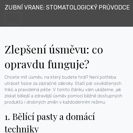
ZUBNÍ VRANE: STOMATOLOGICKÝ PRŮVODCE
Zlepšení úsměvu: co
opravdu funguje?
Chcete mít úsměv, na který budete hrdí? Není potřeba
utrácet tisíce za zázračné zákroky. Stačí pár osvědčených
triků a pravidelná péče. V tomto článku vám ukážeme, jak
získat bělejší a zdravější úsměv pomocí běžně dostupných
produktů i drobných změn v každodenním režimu.
1. Bělící pasty a domácí
techniky