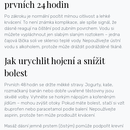
prvních 24 hodin
Po zákroku je normální pocítit mírnou citlivost a lehké
krvácení. To není známka komplikace, ale spíše signál, že
dásně reagují na čištění pod zubním povrchem. Vodu si
můžete vypláchnout jen slabým slaným roztokem – jedna
čajová lžička soli ve sklenici teplé vody. Nepoužívejte ústní
vodu s alkoholem, protože může dráždit podrážděné tkáně.
Jak urychlit hojení a snížit
bolest
Prvních 48 hodin se držte měkké stravy. Jogurty, kaše,
rozmačkaný banán nebo dobře uvařené těstoviny jsou
skvělé volby. Vyhněte se horkým nápojům a kořeněným
jídlům – mohou zvýšit otoky. Pokud máte bolest, stačí si vzít
ibuprofen nebo paracetamol podle balení. Nepoužívejte
aspirin, protože ten může prodloužit krvácení.
Masáž dásní jemně prstem (čistým) pomůže podpořit krevní