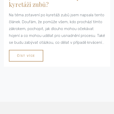
kyretáži zubů?
Na téma zotavení po kyretáži zubů jsem napsala tento
článek. Doufám, že pomůže všem, kdo prochází tímto
zákrokem, pochopit, jak dlouho mohou očekávat
hojení a co mohou udělat pro usnadnění procesu. Také
se budu zabývat otázkou, co dělat v případě krvácení
po kyretáži a jak se ujistit, že se vše hojí správně.
Tento článek je napsán s láskou a pečlivostí, napsala
ČÍST VÍCE
jsem ho tak, jak bych ho představovala svým
nejbližším.