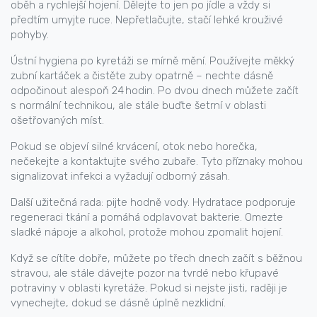
oběh a rychlejší hojení. Dělejte to jen po jídle a vždy si
předtím umyjte ruce. Nepřetlačujte, stačí lehké krouživé
pohyby.
Ústní hygiena po kyretáži se mírně mění. Používejte měkký
zubní kartáček a čistěte zuby opatrně – nechte dásně
odpočinout alespoň 24 hodin. Po dvou dnech můžete začít
s normální technikou, ale stále buďte šetrní v oblasti
ošetřovaných míst.
Pokud se objeví silné krvácení, otok nebo horečka,
nečekejte a kontaktujte svého zubaře. Tyto příznaky mohou
signalizovat infekci a vyžadují odborný zásah.
Další užitečná rada: pijte hodně vody. Hydratace podporuje
regeneraci tkání a pomáhá odplavovat bakterie. Omezte
sladké nápoje a alkohol, protože mohou zpomalit hojení.
Když se cítíte dobře, můžete po třech dnech začít s běžnou
stravou, ale stále dávejte pozor na tvrdé nebo křupavé
potraviny v oblasti kyretáže. Pokud si nejste jisti, raději je
vynechejte, dokud se dásně úplně nezklidní.