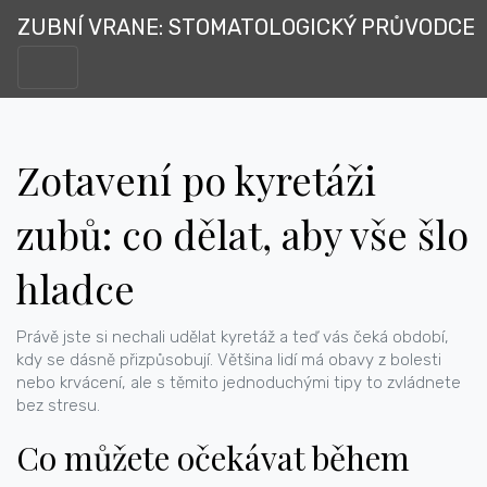
ZUBNÍ VRANE: STOMATOLOGICKÝ PRŮVODCE
Zotavení po kyretáži
zubů: co dělat, aby vše šlo
hladce
Právě jste si nechali udělat kyretáž a teď vás čeká období,
kdy se dásně přizpůsobují. Většina lidí má obavy z bolesti
nebo krvácení, ale s těmito jednoduchými tipy to zvládnete
bez stresu.
Co můžete očekávat během