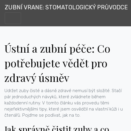
ZUBNÍ VRANE: STOMATOLOGICKÝ PRŮVODCE
Ústní a zubní péče: Co
potřebujete vědět pro
zdravý úsměv
Udržet zuby čisté a dásně zdravé nemusí být složité. Stačí
pár jednoduchých návyků, které zvládnete během
každodenní rutiny. V tomto článku vás provedu těmi
nejefektivnějšími tipy, které jsem osvědčil na vlastní kůži i u
čtenářů. Pojďme se podívat, jak na to.
Jak správně čistit zuby a co