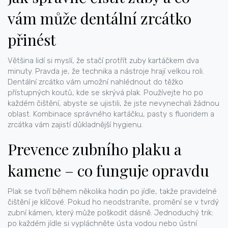
vám může dentální zrcátko
přinést
Většina lidí si myslí, že stačí protřít zuby kartáčkem dva
minuty. Pravda je, že technika a nástroje hrají velkou roli.
Dentální zrcátko vám umožní nahlédnout do těžko
přístupných koutů, kde se skrývá plak. Používejte ho po
každém čištění, abyste se ujistili, že jste nevynechali žádnou
oblast. Kombinace správného kartáčku, pasty s fluoridem a
zrcátka vám zajistí důkladnější hygienu.
Prevence zubního plaku a
kamene – co funguje opravdu
Plak se tvoří během několika hodin po jídle, takže pravidelné
čištění je klíčové. Pokud ho neodstraníte, promění se v tvrdý
zubní kámen, který může poškodit dásně. Jednoduchý trik:
po každém jídle si vypláchněte ústa vodou nebo ústní