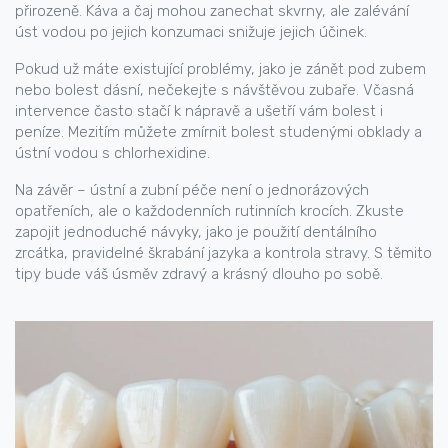
přirozeně. Káva a čaj mohou zanechat skvrny, ale zalévání
úst vodou po jejich konzumaci snižuje jejich účinek.
Pokud už máte existující problémy, jako je zánět pod zubem
nebo bolest dásní, nečekejte s návštěvou zubaře. Včasná
intervence často stačí k nápravě a ušetří vám bolest i
peníze. Mezitím můžete zmírnit bolest studenými obklady a
ústní vodou s chlorhexidine.
Na závěr – ústní a zubní péče není o jednorázových
opatřeních, ale o každodenních rutinních krocích. Zkuste
zapojit jednoduché návyky, jako je použití dentálního
zrcátka, pravidelné škrabání jazyka a kontrola stravy. S těmito
tipy bude váš úsměv zdravý a krásný dlouho po sobě.