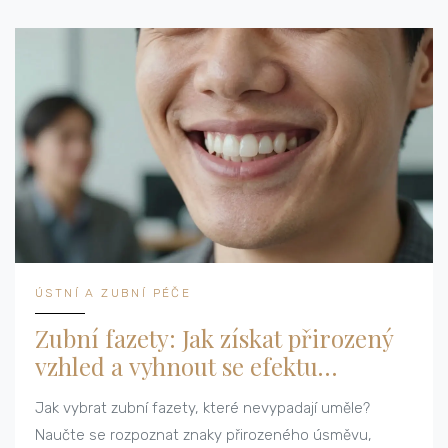
ÚSTNÍ A ZUBNÍ PÉČE
Zubní fazety: Jak získat přirozený
vzhled a vyhnout se efektu
umělých zubů
Jak vybrat zubní fazety, které nevypadají uměle?
Naučte se rozpoznat znaky přirozeného úsměvu,