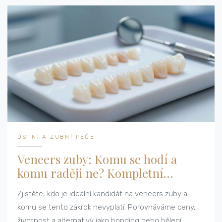
ÚSTNÍ A ZUBNÍ PÉČE
Veneers zuby: Komu se hodí a
komu raději ne? Kompletní
průvodce
Zjistěte, kdo je ideální kandidát na veneers zuby a
komu se tento zákrok nevyplatí. Porovnáváme ceny,
životnost a alternativy jako bonding nebo bělení.