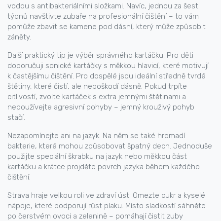
vodou s antibakteriálními složkami. Navíc, jednou za šest
týdnů navštivte zubaře na profesionální čištění – to vám
pomůže zbavit se kamene pod dásní, který může způsobit
záněty.
Další praktický tip je výběr správného kartáčku. Pro děti
doporučuji sonické kartáčky s měkkou hlavicí, které motivují
k častějšímu čištění. Pro dospělé jsou ideální středně tvrdé
štětiny, které čistí, ale nepoškodí dásně. Pokud trpíte
citlivostí, zvolte kartáček s extra jemnými štětinami a
nepoužívejte agresivní pohyby – jemný krouživý pohyb
stačí.
Nezapomínejte ani na jazyk. Na něm se také hromadí
bakterie, které mohou způsobovat špatný dech. Jednoduše
použijte speciální škrabku na jazyk nebo měkkou část
kartáčku a krátce projděte povrch jazyka během každého
čištění.
Strava hraje velkou roli ve zdraví úst. Omezte cukr a kyselé
nápoje, které podporují růst plaku. Místo sladkostí sáhněte
po čerstvém ovoci a zelenině – pomáhají čistit zuby