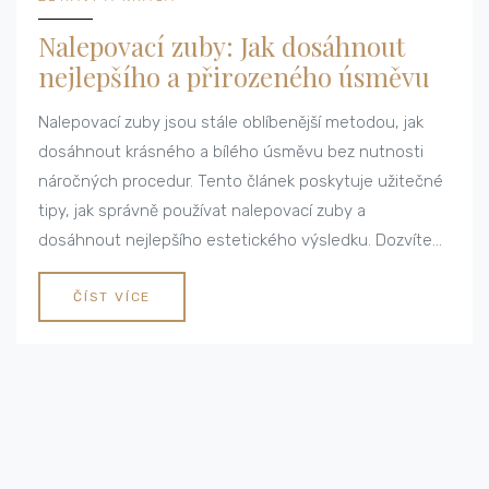
Nalepovací zuby: Jak dosáhnout
nejlepšího a přirozeného úsměvu
Nalepovací zuby jsou stále oblíbenější metodou, jak
dosáhnout krásného a bílého úsměvu bez nutnosti
náročných procedur. Tento článek poskytuje užitečné
tipy, jak správně používat nalepovací zuby a
dosáhnout nejlepšího estetického výsledku. Dozvíte
se, na co si dát pozor při výběru správného typu, jak je
aplikovat, nebo jaké jsou jejich výhody a nevýhody.
ČÍST VÍCE