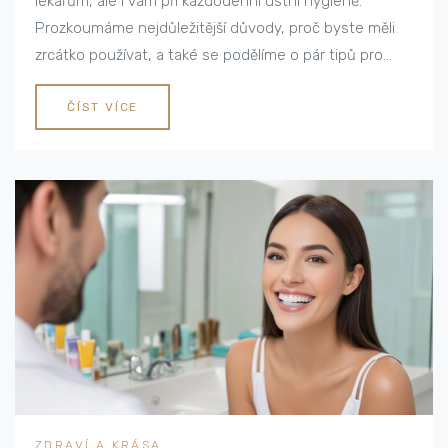
lékařům, ale i vám při každodenní ústní hygieně.
Prozkoumáme nejdůležitější důvody, proč byste měli
zrcátko používat, a také se podělíme o pár tipů pro
efektivní využití. Zdraví vašich zubů může výrazně
zlepšit jednoduchý nástroj.
ČÍST VÍCE
ZDRAVÍ A KRÁSA