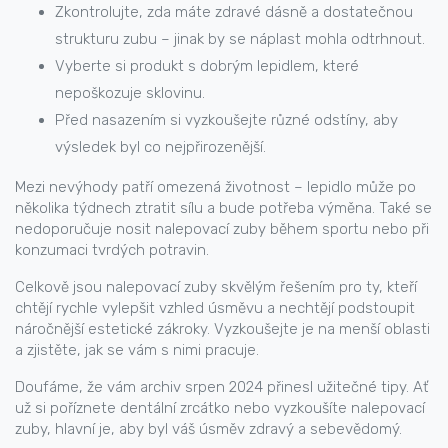
Zkontrolujte, zda máte zdravé dásně a dostatečnou
strukturu zubu – jinak by se náplast mohla odtrhnout.
Vyberte si produkt s dobrým lepidlem, které
nepoškozuje sklovinu.
Před nasazením si vyzkoušejte různé odstíny, aby
výsledek byl co nejpřirozenější.
Mezi nevýhody patří omezená životnost – lepidlo může po
několika týdnech ztratit sílu a bude potřeba výměna. Také se
nedoporučuje nosit nalepovací zuby během sportu nebo při
konzumaci tvrdých potravin.
Celkově jsou nalepovací zuby skvělým řešením pro ty, kteří
chtějí rychle vylepšit vzhled úsměvu a nechtějí podstoupit
náročnější estetické zákroky. Vyzkoušejte je na menší oblasti
a zjistěte, jak se vám s nimi pracuje.
Doufáme, že vám archiv srpen 2024 přinesl užitečné tipy. Ať
už si poříznete dentální zrcátko nebo vyzkoušíte nalepovací
zuby, hlavní je, aby byl váš úsměv zdravý a sebevědomý.