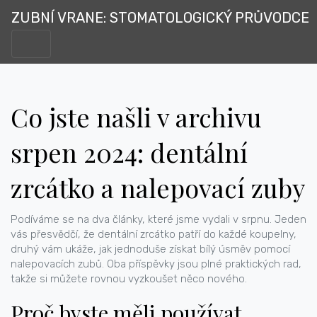
ZUBNÍ VRANE: STOMATOLOGICKÝ PRŮVODCE
Co jste našli v archivu
srpen 2024: dentální
zrcátko a nalepovací zuby
Podíváme se na dva články, které jsme vydali v srpnu. Jeden
vás přesvědčí, že dentální zrcátko patří do každé koupelny,
druhý vám ukáže, jak jednoduše získat bílý úsměv pomocí
nalepovacích zubů. Oba příspěvky jsou plné praktických rad,
takže si můžete rovnou vyzkoušet něco nového.
Proč byste měli používat