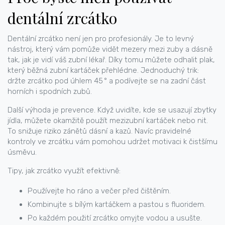
dentální zrcátko
Dentální zrcátko není jen pro profesionály. Je to levný
nástroj, který vám pomůže vidět mezery mezi zuby a dásně
tak, jak je vidí váš zubní lékař. Díky tomu můžete odhalit plak,
který běžná zubní kartáček přehlédne. Jednoduchý trik:
držte zrcátko pod úhlem 45 ° a podívejte se na zadní část
horních i spodních zubů.
Další výhoda je prevence. Když uvidíte, kde se usazují zbytky
jídla, můžete okamžitě použít mezizubní kartáček nebo nit.
To snižuje riziko zánětů dásní a kazů. Navíc pravidelné
kontroly ve zrcátku vám pomohou udržet motivaci k čistšímu
úsměvu.
Tipy, jak zrcátko využít efektivně:
Používejte ho ráno a večer před čištěním.
Kombinujte s bílým kartáčkem a pastou s fluoridem.
Po každém použití zrcátko omyjte vodou a usušte.