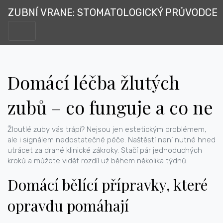
ZUBNÍ VRANE: STOMATOLOGICKÝ PRŮVODCE
Domácí léčba žlutých
zubů – co funguje a co ne
Žloutlé zuby vás trápí? Nejsou jen estetickým problémem,
ale i signálem nedostatečné péče. Naštěstí není nutné hned
utrácet za drahé klinické zákroky. Stačí pár jednoduchých
kroků a můžete vidět rozdíl už během několika týdnů.
Domácí bělící přípravky, které
opravdu pomáhají