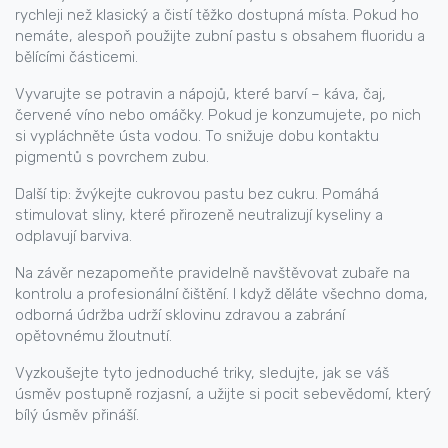
rychleji než klasický a čistí těžko dostupná místa. Pokud ho
nemáte, alespoň použijte zubní pastu s obsahem fluoridu a
bělícími částicemi.
Vyvarujte se potravin a nápojů, které barví – káva, čaj,
červené víno nebo omáčky. Pokud je konzumujete, po nich
si vypláchněte ústa vodou. To snižuje dobu kontaktu
pigmentů s povrchem zubu.
Další tip: žvýkejte cukrovou pastu bez cukru. Pomáhá
stimulovat sliny, které přirozeně neutralizují kyseliny a
odplavují barviva.
Na závěr nezapomeňte pravidelně navštěvovat zubaře na
kontrolu a profesionální čištění. I když děláte všechno doma,
odborná údržba udrží sklovinu zdravou a zabrání
opětovnému žloutnutí.
Vyzkoušejte tyto jednoduché triky, sledujte, jak se váš
úsměv postupně rozjasní, a užijte si pocit sebevědomí, který
bílý úsměv přináší.