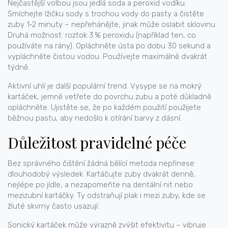
Nejčastější volbou jsou jedlá soda a peroxid vodíku.
Smíchejte lžičku sody s trochou vody do pasty a čistěte
zuby 1‑2 minuty – nepřehánějte, jinak může oslabit sklovinu.
Druhá možnost: roztok 3 % peroxidu (například ten, co
používáte na rány). Opláchněte ústa po dobu 30 sekund a
vypláchněte čistou vodou. Používejte maximálně dvakrát
týdně.
Aktivní uhlí je další populární trend. Vysype se na mokrý
kartáček, jemně vetřete do povrchu zubu a poté důkladně
opláchněte. Ujistěte se, že po každém použití použijete
běžnou pastu, aby nedošlo k otírání barvy z dásní.
Důležitost pravidelné péče
Bez správného čištění žádná bělící metoda nepřinese
dlouhodobý výsledek. Kartáčujte zuby dvakrát denně,
nejlépe po jídle, a nezapomeňte na dentální nit nebo
mezizubní kartáčky. Ty odstraňují plak i mezi zuby, kde se
žluté skvrny často usazují.
Sonický kartáček může výrazně zvýšit efektivitu – vibruje