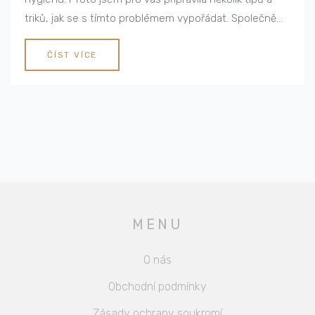
triků, jak se s tímto problémem vypořádat. Společně
prozkoumáme možnosti bělení, ale také se zaměříme
na domácí léčbu. Na mé stránce najdete spoustu
ČÍST VÍCE
užitečných článků o zdraví a kráse, takže se
nezapomeňte vrátit pro další rady a tipy.
MENU
O nás
Obchodní podmínky
Zásady ochrany soukromí