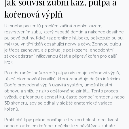
Jak souvisí zubní kaz, pulpa a
kořenová výplň
U mnoha pacientů problém začíná
zubním kazem
,
rozvrstvením zubu, který napadá dentin a nakonec dosáhne
pulpové dutiny
. Když kaz pronikne hluboko, poškozuje
pulpu
,
měkkou vnitřní tkáň obsahující nervy a cévy
. Zdravou pulpu
je třeba zachovat, ale pokud je poškozena, endodontní
zákrok odstraní infikovanou část a připraví kořen pro další
krok.
Po odstranění poškozené pulpy následuje
kořenová výplň
,
těsná plombování kanálků, která zabraňuje dalším infekcím
.
Dobře provedená výplň uzavírá systém, umožní kostní
obnovu a snižuje riziko opětovného zánětu. Tento proces
vyžaduje přesnou diagnostiku, často pomocí rentgenu nebo
3D skeneru, aby se odhalily složité anatomické variace
kořenů.
Praktické tipy: pokud pociťujete trvalou bolest, necitlivost
nebo otok kolem kořene, nečekejte s návštěvou zubaře.