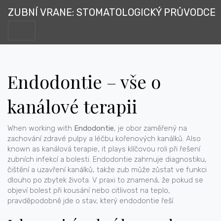
ZUBNÍ VRANE: STOMATOLOGICKÝ PRŮVODCE
Endodontie – vše o
kanálové terapii
When working with
Endodontie
,
je obor zaměřený na
zachování zdravé pulpy a léčbu kořenových kanálků
. Also
known as
kanálová terapie
, it plays klíčovou roli při řešení
zubních infekcí a bolesti. Endodontie zahrnuje diagnostiku,
čištění a uzavření kanálků, takže zub může zůstat ve funkci
dlouho po zbytek života.
V praxi to znamená, že pokud se
objeví bolest při kousání nebo citlivost na teplo,
pravděpodobně jde o stav, který endodontie řeší.