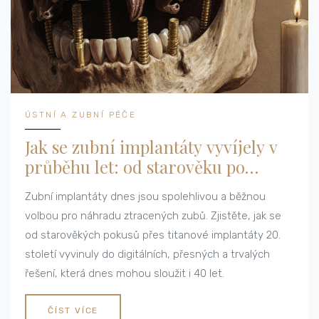
ÚSTNÍ A ZUBNÍ PÉČE
Jak se zubní implantáty vyvíjely v
průběhu let: od starověku po
moderní technologie
Zubní implantáty dnes jsou spolehlivou a běžnou
volbou pro náhradu ztracených zubů. Zjistěte, jak se
od starověkých pokusů přes titanové implantáty 20.
století vyvinuly do digitálních, přesných a trvalých
řešení, která dnes mohou sloužit i 40 let.
ČÍST VÍCE