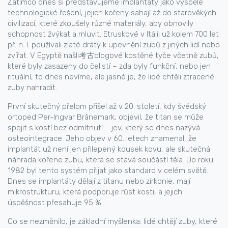
Zatímco dnes si představujeme implantáty jako vyspělé
technologické řešení, jejich kořeny sahají až do
starověkých
civilizací
,
které zkoušely různé materiály, aby obnovily
schopnost žvýkat a mluvit
. Etruskové v Itálii už kolem 700 let
př. n. l. používali zlaté dráty k upevnění zubů z jiných lidí nebo
zvířat. V Egyptě našli考古ologové kostěné tyče včetně zubů,
které byly zasazeny do čelistí – zda byly funkční, nebo jen
rituální, to dnes nevíme, ale jasné je, že lidé chtěli ztracené
zuby nahradit.
První skutečný přelom přišel až v 20. století, kdy švédský
ortoped
Per-Ingvar Brånemark
,
objevil, že titan se může
spojit s kostí bez odmítnutí – jev, který se dnes nazývá
osteointegrace
. Jeho objev v 60. letech znamenal, že
implantát už není jen přilepený kousek kovu, ale skutečná
náhrada kořene zubu, která se stává součástí těla. Do roku
1982 byl tento systém přijat jako standard v celém světě.
Dnes se implantáty dělají z titanu nebo zirkonie, mají
mikrostrukturu, která podporuje růst kosti, a jejich
úspěšnost přesahuje 95 %.
Co se nezměnilo, je základní myšlenka: lidé chtějí zuby, které