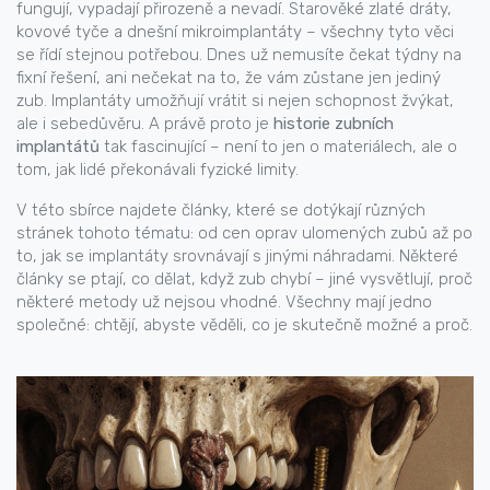
fungují, vypadají přirozeně a nevadí. Starověké zlaté dráty,
kovové tyče a dnešní mikroimplantáty – všechny tyto věci
se řídí stejnou potřebou. Dnes už nemusíte čekat týdny na
fixní řešení, ani nečekat na to, že vám zůstane jen jediný
zub. Implantáty umožňují vrátit si nejen schopnost žvýkat,
ale i sebedůvěru. A právě proto je
historie zubních
implantátů
tak fascinující – není to jen o materiálech, ale o
tom, jak lidé překonávali fyzické limity.
V této sbírce najdete články, které se dotýkají různých
stránek tohoto tématu: od cen oprav ulomených zubů až po
to, jak se implantáty srovnávají s jinými náhradami. Některé
články se ptají, co dělat, když zub chybí – jiné vysvětlují, proč
některé metody už nejsou vhodné. Všechny mají jedno
společné: chtějí, abyste věděli, co je skutečně možné a proč.