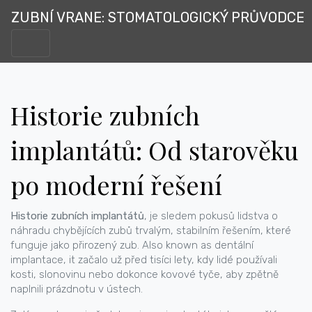
ZUBNÍ VRANE: STOMATOLOGICKÝ PRŮVODCE
Historie zubních
implantátů: Od starověku
po moderní řešení
Historie zubních implantátů
,
je sledem pokusů lidstva o
náhradu chybějících zubů trvalým, stabilním řešením, které
funguje jako přirozený zub
. Also known as
dentální
implantace
, it začalo už před tisíci lety, kdy lidé používali
kosti, slonovinu nebo dokonce kovové tyče, aby zpětně
naplnili prázdnotu v ústech.