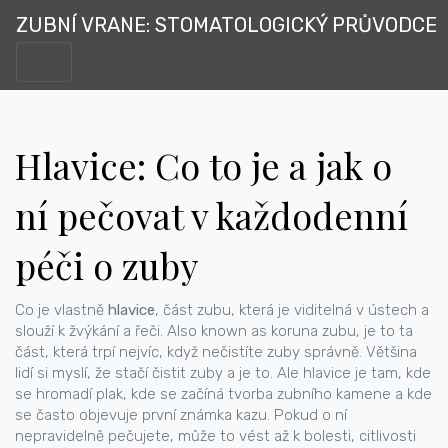
ZUBNÍ VRANE: STOMATOLOGICKÝ PRŮVODCE
Hlavice: Co to je a jak o
ní pečovat v každodenní
péči o zuby
Co je vlastně
hlavice
,
část zubu, která je viditelná v ústech a
slouží k žvýkání a řeči
. Also known as
koruna zubu
, je to ta
část, která trpí nejvíc, když nečistíte zuby správně.
Většina
lidí si myslí, že stačí čistit zuby a je to. Ale hlavice je tam, kde
se hromadí plak, kde se začíná tvorba zubního kamene a kde
se často objevuje první známka kazu. Pokud o ní
nepravidelně pečujete, může to vést až k bolesti, citlivosti