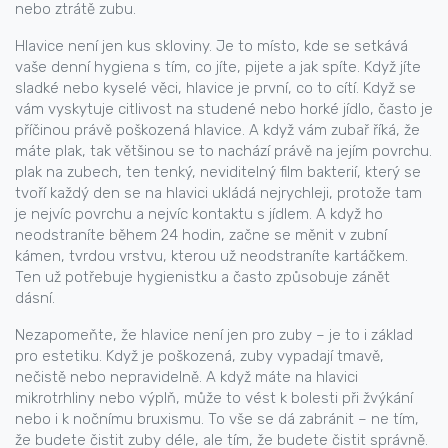
nebo ztrátě zubu.
Hlavice není jen kus skloviny. Je to místo, kde se setkává
vaše denní hygiena s tím, co jíte, pijete a jak spíte. Když jíte
sladké nebo kyselé věci, hlavice je první, co to cítí. Když se
vám vyskytuje citlivost na studené nebo horké jídlo, často je
příčinou právě poškozená hlavice. A když vám zubař říká, že
máte plak, tak většinou se to nachází právě na jejím povrchu.
plak na zubech
,
ten tenký, neviditelný film bakterií, který se
tvoří každý den
se na hlavici ukládá nejrychleji, protože tam
je nejvíc povrchu a nejvíc kontaktu s jídlem. A když ho
neodstraníte během 24 hodin, začne se měnit v
zubní
kámen
,
tvrdou vrstvu, kterou už neodstraníte kartáčkem
.
Ten už potřebuje hygienistku a často způsobuje zánět
dásní.
Nezapomeňte, že hlavice není jen pro zuby – je to i základ
pro estetiku. Když je poškozená, zuby vypadají tmavě,
nečistě nebo nepravidelně. A když máte na hlavici
mikrotrhliny nebo výplň, může to vést k bolesti při žvýkání
nebo i k nočnímu bruxismu. To vše se dá zabránit – ne tím,
že budete čistit zuby déle, ale tím, že budete čistit správně.