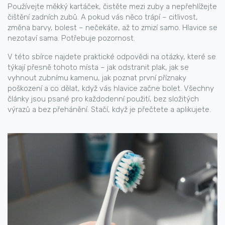
Používejte měkký kartáček, čistěte mezi zuby a nepřehlížejte
čištění zadních zubů. A pokud vás něco trápí – citlivost,
změna barvy, bolest – nečekáte, až to zmizí samo. Hlavice se
nezotaví sama. Potřebuje pozornost.
V této sbírce najdete praktické odpovědi na otázky, které se
týkají přesně tohoto místa – jak odstranit plak, jak se
vyhnout zubnímu kamenu, jak poznat první příznaky
poškození a co dělat, když vás hlavice začne bolet. Všechny
články jsou psané pro každodenní použití, bez složitých
výrazů a bez přehánění. Stačí, když je přečtete a aplikujete.