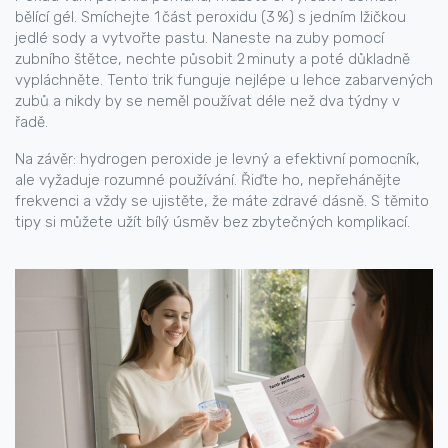
bělící gél. Smíchejte 1 část peroxidu (3 %) s jedním lžičkou
jedlé sody a vytvořte pastu. Naneste na zuby pomocí
zubního štětce, nechte působit 2 minuty a poté důkladně
vypláchněte. Tento trik funguje nejlépe u lehce zabarvených
zubů a nikdy by se neměl používat déle než dva týdny v
řadě.
Na závěr: hydrogen peroxide je levný a efektivní pomocník,
ale vyžaduje rozumné používání. Řiďte ho, nepřehánějte
frekvenci a vždy se ujistěte, že máte zdravé dásně. S těmito
tipy si můžete užít bílý úsměv bez zbytečných komplikací.