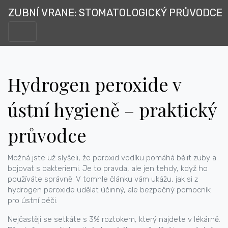
ZUBNÍ VRANE: STOMATOLOGICKÝ PRŮVODCE
Hydrogen peroxide v
ústní hygieně – praktický
průvodce
Možná jste už slyšeli, že peroxid vodíku pomáhá bělit zuby a
bojovat s bakteriemi. Je to pravda, ale jen tehdy, když ho
používáte správně. V tomhle článku vám ukážu, jak si z
hydrogen peroxide udělat účinný, ale bezpečný pomocník
pro ústní péči.
Nejčastěji se setkáte s 3% roztokem, který najdete v lékárně.