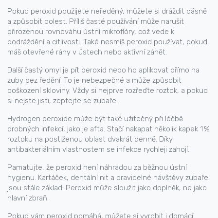
Pokud peroxid použijete neředěný, můžete si dráždit dásně
a způsobit bolest. Příliš časté používání může narušit
přirozenou rovnováhu ústní mikroflóry, což vede k
podráždění a citlivosti. Také nesmíš peroxid používat, pokud
máš otevřené rány v ústech nebo aktivní zánět.
Další častý omyl je pít peroxid nebo ho aplikovat přímo na
zuby bez ředění. To je nebezpečné a může způsobit
poškození skloviny. Vždy si nejprve rozřeďte roztok, a pokud
si nejste jisti, zeptejte se zubaře.
Hydrogen peroxide může být také užitečný při léčbě
drobných infekcí, jako je afta. Stačí nakapat několik kapek 1 %
roztoku na postiženou oblast dvakrát denně. Díky
antibakteriálním vlastnostem se infekce rychleji zahojí.
Pamatujte, že peroxid není náhradou za běžnou ústní
hygienu. Kartáček, dentální nit a pravidelné návštěvy zubaře
jsou stále základ. Peroxid může sloužit jako doplněk, ne jako
hlavní zbraň.
Pokud vám peroxid pomáhá, můžete si vyrobit i domácí