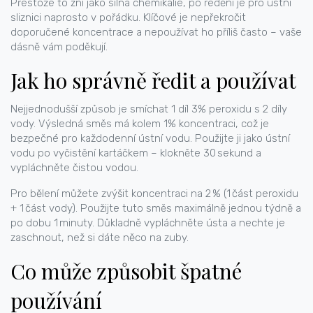
Přestože to zní jako silná chemikálie, po ředění je pro ústní
sliznici naprosto v pořádku. Klíčové je nepřekročit
doporučené koncentrace a nepoužívat ho příliš často – vaše
dásně vám poděkují.
Jak ho správně ředit a používat
Nejjednodušší způsob je smíchat 1 díl 3% peroxidu s 2 díly
vody. Výsledná směs má kolem 1% koncentraci, což je
bezpečné pro každodenní ústní vodu. Použijte ji jako ústní
vodu po vyčistění kartáčkem – klokněte 30 sekund a
vypláchněte čistou vodou.
Pro bělení můžete zvýšit koncentraci na 2 % (1 část peroxidu
+ 1 část vody). Použijte tuto směs maximálně jednou týdně a
po dobu 1 minuty. Důkladně vypláchněte ústa a nechte je
zaschnout, než si dáte něco na zuby.
Co může způsobit špatné
používání