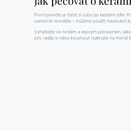
Jak pečovat o keram
První pravidlo je čistit si zuby po každém jídle. 
samotné rovnátka – můžete použít mezizubní kar
Vyhýbejte se tvrdým a lepivým potravinám, jako
jisti, raději si něco kousnout rozkrojte na menší 