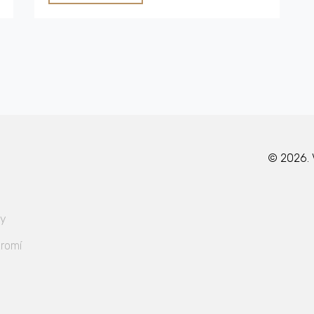
cestu plnou úsměvů!
© 2026. 
ky
romí