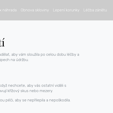
x náhrada
Obnova skloviny
Lepení korunky
Léčba zánětu
tí
dělat, aby vám sloužila po celou dobu léčby a
ipech na údržbu.
když nechcete, aby vás ostatní viděli s
vují křížový skus nebo mezery.
ou péči, aby se nepřilepila a nepoškodila.