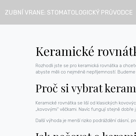
ZUBNÍ VRANE: STOMATOLOGICKÝ PRŮVODCE
Keramické rovnátka
Rozhodli jste se pro keramická rovnátka a chcet
abyste měli co nejméně nepříjemností. Budeme 
Proč si vybrat kera
Keramické rovnátka se liší od klasických kovovýc
„kovovými“ věčkami. Navíc fungují stejně dobře 
Další výhoda je menší riziko podráždění dásní, pr