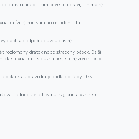
rtodontistu hned – čím dříve to opraví, tím méně
rovnátka (většinou vám ho ortodontista
tvý dech a podpoří zdravou dásně.
řešit rozlomený drátek nebo ztracený pásek. Další
ické rovnátka a správná péče o ně zrychlí celý
e pokrok a upraví dráty podle potřeby. Díky
držovat jednoduché tipy na hygienu a vyhnete