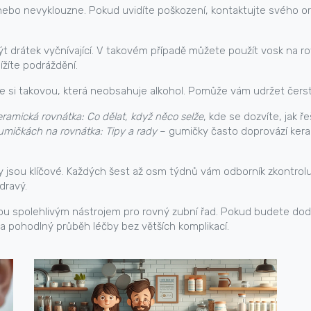
e nebo nevyklouzne. Pokud uvidíte poškození, kontaktujte svého o
 být drátek vyčnívající. V takovém případě můžete použít vosk na 
ížíte podráždění.
 si takovou, která neobsahuje alkohol. Pomůže vám udržet čers
ramická rovnátka: Co dělat, když něco selže
, kde se dozvíte, jak 
umičkách na rovnátka: Tipy a rady
– gumičky často doprovází keram
y jsou klíčové. Každých šest až osm týdnů vám odborník zkontroluj
dravý.
sou spolehlivým nástrojem pro rovný zubní řad. Pokud budete do
 pohodlný průběh léčby bez větších komplikací.