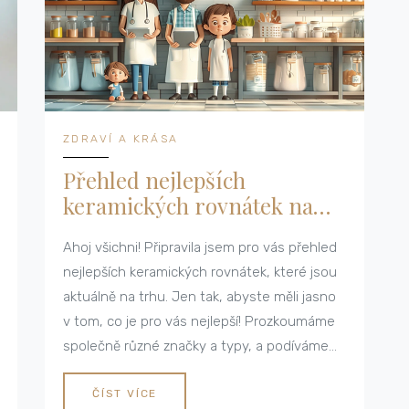
ZDRAVÍ A KRÁSA
Přehled nejlepších
keramických rovnátek na
trhu
Ahoj všichni! Připravila jsem pro vás přehled
nejlepších keramických rovnátek, které jsou
aktuálně na trhu. Jen tak, abyste měli jasno
v tom, co je pro vás nejlepší! Prozkoumáme
společně různé značky a typy, a podíváme
se na to, jak se s keramickými rovnátky se o
zuby pečuje. Tak pojďte se mnou na tuhle
ČÍST VÍCE