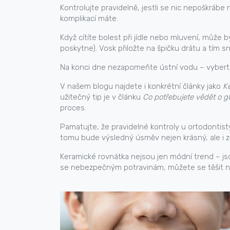
Kontrolujte pravidelně, jestli se nic nepoškráb
komplikací máte.
Když cítíte bolest při jídle nebo mluvení, může
poskytne). Vosk přiložte na špičku drátu a tím sn
Na konci dne nezapomeňte ústní vodu – vyberte
V našem blogu najdete i konkrétní články jako
Ke
užitečný tip je v článku
Co potřebujete vědět o g
proces.
Pamatujte, že pravidelné kontroly u ortodontist
tomu bude výsledný úsměv nejen krásný, ale i z
Keramické rovnátka nejsou jen módní trend – j
se nebezpečným potravinám, můžete se těšit na