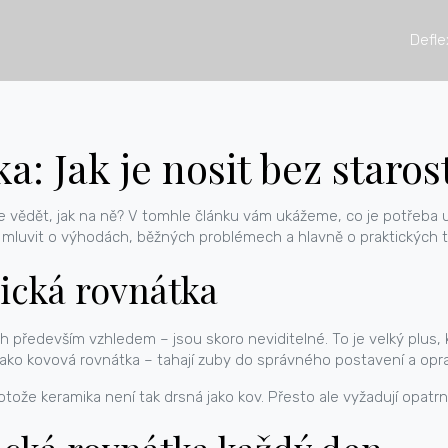
Defle
: Jak je nosit bez staros
e vědět, jak na ně? V tomhle článku vám ukážeme, co je potřeba u
mluvit o výhodách, běžných problémech a hlavně o praktických t
mická rovnátka
h především vzhledem – jsou skoro neviditelné. To je velký plus, 
jako kovová rovnátka – tahají zuby do správného postavení a opra
otože keramika není tak drsná jako kov. Přesto ale vyžadují opatrn