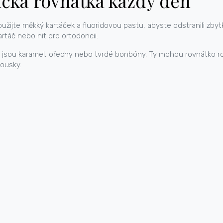
ická rovnátka každý den
Použijte měkký kartáček a fluoridovou pastu, abyste odstranili zbytk
táč nebo nit pro ortodoncii.
 jsou karamel, ořechy nebo tvrdé bonbóny. Ty mohou rovnátko ro
kousky.