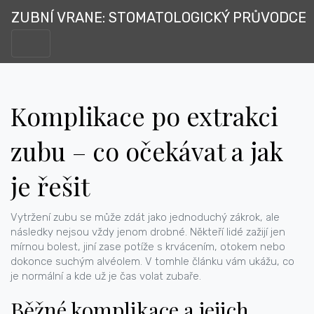
ZUBNÍ VRANE: STOMATOLOGICKÝ PRŮVODCE
Komplikace po extrakci
zubu – co očekávat a jak
je řešit
Vytržení zubu se může zdát jako jednoduchý zákrok, ale
následky nejsou vždy jenom drobné. Někteří lidé zažijí jen
mírnou bolest, jiní zase potíže s krvácením, otokem nebo
dokonce suchým alvéolem. V tomhle článku vám ukážu, co
je normální a kde už je čas volat zubaře.
Běžné komplikace a jejich