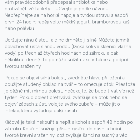
vám pravděpodobně předepsal antibiotika nebo
protizánětlivé tablety – užívejte je podle návodu.
Nepřepínejte se na horké nápoje a tvrdou stravu alespoň
první 24 hodin; raději volte měkký jogurt, bramborovou kaši
nebo polévku.
Udržujte ránu čistou, ale ne drhněte ji silně. Můžete jemně
oplachovat ústa slanou vodou (lžička soli ve sklenici vlažné
vody) po třech až čtyřech hodinách od zákroku a pak
několikrát denně. To pomůže snížit riziko infekce a podpoří
tvorbu sraženiny.
Pokud se objeví silná bolest, zvedněte hlavu při ležení a
použijte studený obklad na tvář – to omezuje otok. Přestože
je běžné mít mírnou bolest, nečekejte, že bude trvat víc než
týden. Pokud bolest přetrvává, zvětšuje se otok nebo se
objeví zápach z úst, volejte svého zubaře – může jít o
infekci, která vyžaduje další zásah.
Klíčové je také nekouřit a nepít alkohol alespoň 48 hodin po
zákroku. Kouření snižuje přísun kyslíku do dásní a brání
tvorbě krevní sraženiny, což zvyšuje šanci na suchý alvéol.