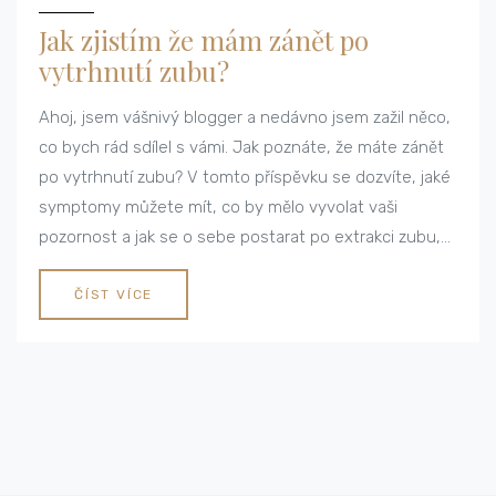
Jak zjistím že mám zánět po
vytrhnutí zubu?
Ahoj, jsem vášnivý blogger a nedávno jsem zažil něco,
co bych rád sdílel s vámi. Jak poznáte, že máte zánět
po vytrhnutí zubu? V tomto příspěvku se dozvíte, jaké
symptomy můžete mít, co by mělo vyvolat vaši
pozornost a jak se o sebe postarat po extrakci zubu,
aby se předešlo komplikacím. Přidejte se ke mně a
objevte, co jsem se naučil.
ČÍST VÍCE