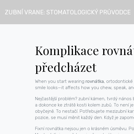
ZUBNÍ VRANE: STOMATOLOGICKÝ PRŮVODCE
Komplikace rovnát
předcházet
When you start wearing
rovnátka
,
ortodontické 
smile looks—it affects how you chew, speak, and
Nejčastější problém?
zubní kámen
,
tvrdý nános b
a dokonce ke ztrátě kosti kolem zubů. To není jen
obyčejně. To nestačí. Potřebujete mezizubní ka
pozice, se musí měnit každý den. Když je zapome
Fixní rovnátka nejsou jen o krásném úsměvu. Po