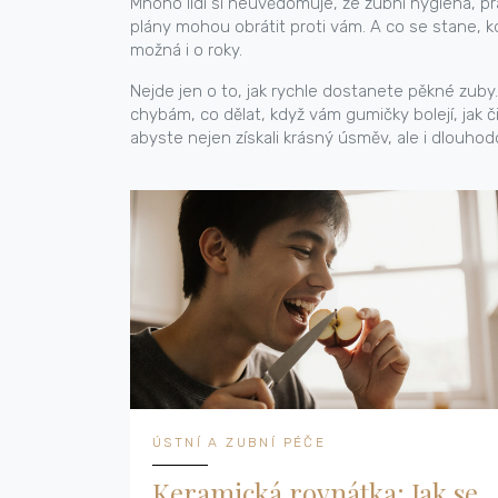
Mnoho lidí si neuvědomuje, že
zubní hygiena
,
pr
plány mohou obrátit proti vám. A co se stane,
možná i o roky.
Nejde jen o to, jak rychle dostanete pěkné zuby.
chybám, co dělat, když vám gumičky bolejí, jak
abyste nejen získali krásný úsměv, ale i dlouho
ÚSTNÍ A ZUBNÍ PÉČE
Keramická rovnátka: Jak se