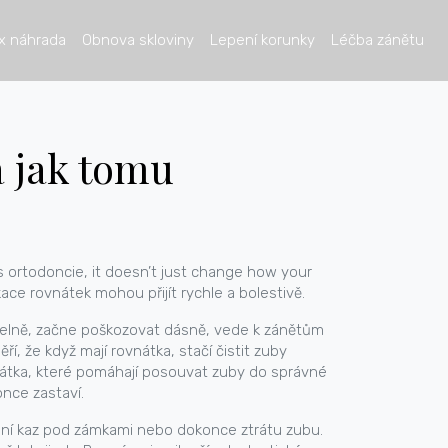
x náhrada
Obnova skloviny
Lepení korunky
Léčba zánětu
a jak tomu
as
ortodoncie
, it doesn’t just change how your
kace rovnátek
mohou přijít rychle a bolestivě.
idelně, začne poškozovat dásně, vede k zánětům
ří, že když mají rovnátka, stačí čistit zuby
vnátka, které pomáhají posouvat zuby do správné
nce zastaví.
ubní kaz pod zámkami nebo dokonce ztrátu zubu.