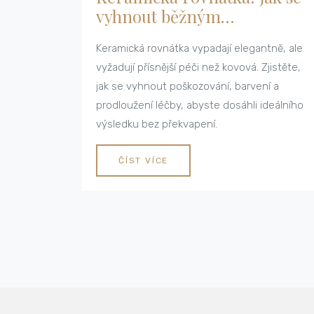
vyhnout běžným
komplikacím při
Keramická rovnátka vypadají elegantně, ale
ortodontické léčbě
vyžadují přísnější péči než kovová. Zjistěte,
jak se vyhnout poškozování, barvení a
prodloužení léčby, abyste dosáhli ideálního
výsledku bez překvapení.
ČÍST VÍCE