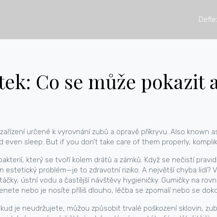
Defle
ek: Co se může pokazit 
zařízení určené k vyrovnání zubů a opravě příkryvu
. Also known 
 even sleep. But if you don’t take care of them properly,
kompli
akterií, který se tvoří kolem drátů a zámků
. Když se nečistí prav
 estetický problém—je to zdravotní riziko. A největší chyba lidí? Vě
rtáčky, ústní vodu a častější návštěvy hygieničky. Gumičky na ro
nete nebo je nosíte příliš dlouho, léčba se zpomalí nebo se doko
kud je neudržujete, můžou způsobit trvalé poškození sklovin, z