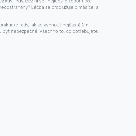
 než kdy jindy. Bez ní se i nejlepší ortodontické
neodstraněný? Léčba se prodlužuje o měsíce, a
praktické rady, jak se vyhnout nejčastějším
hou být nebezpečné. Všechno to, co potřebujete,