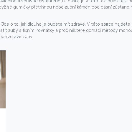
avidelné a správné čištění zubů a dásní
, je v této fázi důležitější
 když se gumičky přetrhnou nebo zubní kámen pod dásní zůstane 
 Jde o to, jak dlouho je budete mít zdravé. V této sbírce najdete 
 čistit zuby s fixními rovnátky a proč některé domácí metody mo
době zdravé zuby.