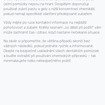
ústní pomůcky nejsou na hraní. Dospělým doporučuji
používat zubní pasty a gely s nižší koncentrací chemikálií,
pokud nemají specifické ošetření předepsané zubařem.
Vždy mějte po ruce kontaktní informace na nejbližší
pohotovost a zubaře. Krátký seznam „co dělat při požití“ vám
může zachránit čas i zdraví, když nastane nečekaná situace.
Na závěr si připomeňte, že většina případů skončí bez
vážných následků, pokud jednáte rychle a informovaně.
Dbejte na bezpečné uskladnění všech dentálních pomůcek
a buďte ostražití při používání chemických přípravků – tak
minimalizujete riziko nebezpečného požití.