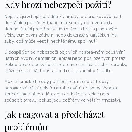
Kdy hrozí nebezpečí požití?
Nejčastější zdroje jsou dětské hračky, drobné kovové části
dentálních pomůcek (např. mini šrouby od rovnátek) a
domácí čistící prostředky. Děti si často hrají s plastovými
víčky, gumovými zátkami nebo dokonce s kartáčkem na
zuby, což může vést k nechtěnému spolknutí.
U dospělých se nebezpečí objeví při nesprávném používání
ústních výplní, dentálních lepidel nebo poškozených protéz.
Pokud dojde k poškrábání nebo uvolnění části zubní korunky,
může se tato část dostat do krku a skončit v žaludku.
Mezi chemické hrozby patří běžné čisticí prostředky,
peroxidové bělící gely či i alkoholové ústní vody. Vysoká
koncentrace těchto látek může dráždit sliznice nebo
způsobit otravu, pokud jsou požírány ve větším množství.
Jak reagovat a předcházet
problémům