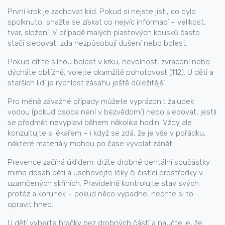
První krok je zachovat klid. Pokud si nejste jisti, co bylo
spolknuto, snažte se získat co nejvíc informací – velikost,
tvar, složení. V případě malých plastových kousků často
stačí sledovat, zda nezpůsobují dušení nebo bolest.
Pokud cítíte silnou bolest v krku, nevolnost, zvracení nebo
dýcháte obtížně, volejte okamžitě pohotovost (112). U dětí a
starších lidí je rychlost zásahu ještě důležitější.
Pro méně závažné případy můžete vyprázdnit žaludek
vodou (pokud osoba není v bezvědomí) nebo sledovat, jestli
se předmět nevyplaví během několika hodin. Vždy ale
konzultujte s lékařem – i když se zdá, že je vše v pořádku,
některé materiály mohou po čase vyvolat zánět.
Prevence začíná úklidem: držte drobné dentální součástky
mimo dosah dětí a uschovejte léky či čistící prostředky v
uzamčených skříních. Pravidelně kontrolujte stav svých
protéz a korunek – pokud něco vypadne, nechte si to
opravit hned.
U dětí vyberte hračky bez drobných částí a naučte je, že