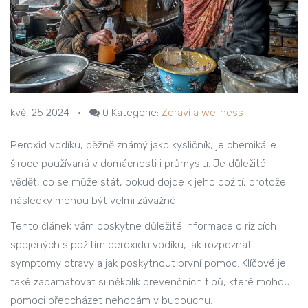
kvě, 25 2024
•
0
Kategorie:
Zdraví a wellness
Peroxid vodíku, běžně známý jako kysličník, je chemikálie
široce používaná v domácnosti i průmyslu. Je důležité
vědět, co se může stát, pokud dojde k jeho požití, protože
následky mohou být velmi závažné.
Tento článek vám poskytne důležité informace o rizicích
spojených s požitím peroxidu vodíku, jak rozpoznat
symptomy otravy a jak poskytnout první pomoc. Klíčové je
také zapamatovat si několik prevenčních tipů, které mohou
pomoci předcházet nehodám v budoucnu.