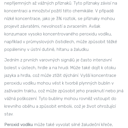
nepříjemných až vážných příznaků. Tyto příznaky závisí na
koncentraci a množství požití této chemikálie. V případě
nízké koncentrace, jako je 3% roztok, se příznaky mohou
projevit závratěmi, nevolností a zvracením. Avšak
konzumace vysoko koncentrovaného peroxidu vodíku,
například v průmyslových čistidlech, může způsobit těžké
popáleniny v ústní dutině, hltanu a žaludku.
Jedním z prvních varovných signálů je často intenzivní
bolest v ústech, hrdle a na hrudi. Může také dojít k otoku
jazyka a hrdla, což může ztížit dýchání. Vyšší koncentrace
peroxidu vodíku mohou vést k tvorbě plynných bublin v
zažívacím traktu, což může způsobit jeho prasknutí nebo jiná
vážná poškození. Tyto bubliny mohou rovněž vstoupit do
krevního oběhu a způsobit embolii, což je život ohrožující
stav.
Peroxid vodíku
může také vyvolat silné žaludeční křeče,