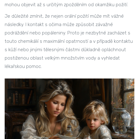
mohou objevit až s určitým zpožděním od okamžiku požití.
Je důležité zmínit, že nejen orální požití může mít vážné
následky. I kontakt s očima může způsobit závažné
podráždění nebo popáleniny. Proto je nezbytné zacházet s
touto chemikálií s maximální opatrností a v případě kontaktu
s kůží nebo jinými tělesnými částmi důkladně opláchnout
postiženou oblast velkým množstvím vody a vyhledat
lékařskou pomoc.