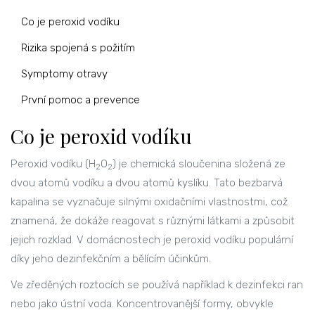
Co je peroxid vodíku
Rizika spojená s požitím
Symptomy otravy
První pomoc a prevence
Co je peroxid vodíku
Peroxid vodíku (H
O
) je chemická sloučenina složená ze
2
2
dvou atomů vodíku a dvou atomů kyslíku. Tato bezbarvá
kapalina se vyznačuje silnými oxidačními vlastnostmi, což
znamená, že dokáže reagovat s různými látkami a způsobit
jejich rozklad. V domácnostech je peroxid vodíku populární
díky jeho dezinfekčním a bělícím účinkům.
Ve zředěných roztocích se používá například k dezinfekci ran
nebo jako ústní voda. Koncentrovanější formy, obvykle