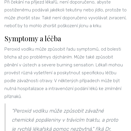
Při čekání na příjezd lékařů, není doporučeno, abyste
postiženému podávali jakékoli tekutiny nebo jídlo, protože to
může zhoršit stav. Také není doporučeno vyvolávat zvracení,
neboť by to mohlo zhoršit poškození jícnu a krku.
Symptomy a léčba
Peroxid vodíku může způsobit řadu symptomů, od bolesti
břicha až po problémys dýcháním. Může také způsobit
pěnění v ústech a severe burning sensation. Lékaři mohou
provést různá vyšetření a poskytnout specifickou léčbu
podle závažnosti otravy. V některých případech může být
nutná hospitalizace a intravenózní podání léků ke zmírnění
příznaků.
"Peroxid vodíku může způsobit závažné
chemické popáleniny v trávicím traktu, a proto
je rychlá lékařská pomoc nezbytná," říká Dr.