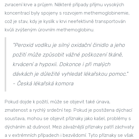
zvracení krve a průjem. Některé případy příjmu vysokých
koncentrací byly spojeny s rozvojem methemoglobinemie,
což je stav, kdy je kyslík v krvi neefektivně transportován
kvůli zvýšeným úrovním methemoglobinu.
"Peroxid vodíku je silný oxidační činidlo a jeho
požití může způsobit vážné poškození tkáně,
krvácení a hypoxii. Dokonce i při malých
dávkách je důležité vyhledat lékařskou pomoc."
- Česká lékařská komora
Pokud dojde k požití, může se objevit také únava,
zmatenost a rychlý srdeční tep. Pokud je postižena dýchací
soustava, mohou se objevit příznaky jako kašel, problémy s
dýcháním až dušnost. Mezi závažnější příznaky patří záchvaty
a v extrémních případech i bezvědomí. Tyto příznaky se však