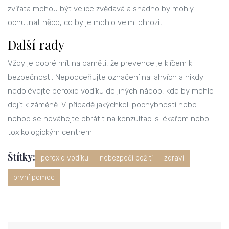
zvířata mohou být velice zvědavá a snadno by mohly
ochutnat něco, co by je mohlo velmi ohrozit.
Další rady
Vždy je dobré mít na paměti, že prevence je klíčem k
bezpečnosti. Nepodceňujte označení na lahvích a nikdy
nedolévejte peroxid vodíku do jiných nádob, kde by mohlo
dojít k záměně. V případě jakýchkoli pochybností nebo
nehod se neváhejte obrátit na konzultaci s lékařem nebo
toxikologickým centrem.
Štítky:
peroxid vodíku
nebezpečí požití
zdraví
první pomoc