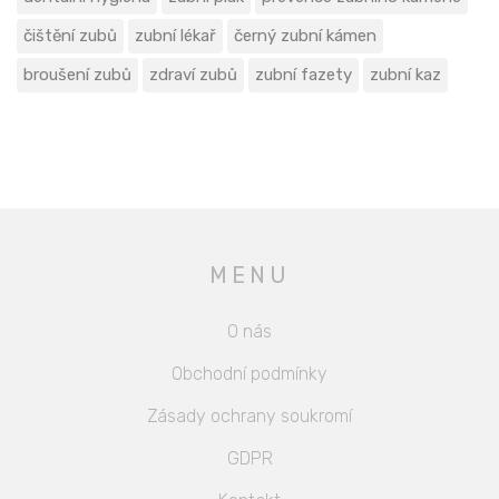
čištění zubů
zubní lékař
černý zubní kámen
broušení zubů
zdraví zubů
zubní fazety
zubní kaz
MENU
O nás
Obchodní podmínky
Zásady ochrany soukromí
GDPR