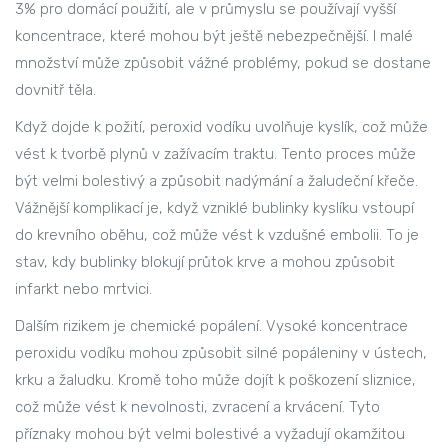
3% pro domácí použití, ale v průmyslu se používají vyšší
koncentrace, které mohou být ještě nebezpečnější. I malé
množství může způsobit vážné problémy, pokud se dostane
dovnitř těla.
Když dojde k požití, peroxid vodíku uvolňuje kyslík, což může
vést k tvorbě plynů v zažívacím traktu. Tento proces může
být velmi bolestivý a způsobit nadýmání a žaludeční křeče.
Vážnější komplikací je, když vzniklé bublinky kyslíku vstoupí
do krevního oběhu, což může vést k vzdušné embolii. To je
stav, kdy bublinky blokují průtok krve a mohou způsobit
infarkt nebo mrtvici.
Dalším rizikem je chemické popálení. Vysoké koncentrace
peroxidu vodíku mohou způsobit silné popáleniny v ústech,
krku a žaludku. Kromě toho může dojít k poškození sliznice,
což může vést k nevolnosti, zvracení a krvácení. Tyto
příznaky mohou být velmi bolestivé a vyžadují okamžitou