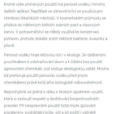
Kromě výše zmíněných použití má peroxid vodíku i mnoho
dalších aplikací. Například ve zdravotnictví se používá pro
sterilizaci lékařských nástrojů. V kosmetickém průmyslu se
přidává do některých bělících zubních past a vlasových
barviv. V potravinářství se někdy využívá ke konzervaci
potravin, protože dokáže zničit některé bakterie, kvasinky a
plísně.
Peroxid vodíku hraje klíčovou roli i v ekologii. Je oblíbeným
prostředkem k odstraňování skvrn a k čištění bez použití
agresivních chemikálií, což snižuje ekologickou zátěž. Mnoho
lidí preferuje použití peroxidu vodíku před jinými
chemikáliemi právě kvůli jeho biologické odbouratelnosti.
Nepochybně se jedná o látku s širokým spektrem využití,
která si zaslouží respekt a dodržování bezpečnostních
pravidel. Při nesprávném použití totiž může způsobit
popáleniny, podráždění kůže, očí a při požití i vážnější