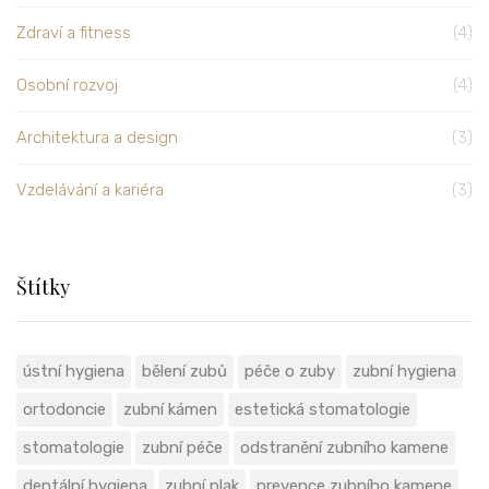
Zdraví a fitness
(4)
Osobní rozvoj
(4)
Architektura a design
(3)
Vzdelávání a kariéra
(3)
Štítky
ústní hygiena
bělení zubů
péče o zuby
zubní hygiena
ortodoncie
zubní kámen
estetická stomatologie
stomatologie
zubní péče
odstranění zubního kamene
dentální hygiena
zubní plak
prevence zubního kamene