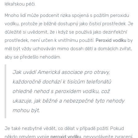
lékařskou péči.
Mnoho lidí může podcenit rizika spojená s požitím peroxidu
vodíku, protože je běžně dostupný jako čisticí prostředek. Je
důležité si uvědomit, že i když se používá jako dezinfekční
prostředek, není určen k vnitřnímu použití.
Peroxid vodíku
by
měl být vždy uchováván mimo dosah dětí a domácích zvířat,
aby se předešlo nehodám.
Jak uvádí Americká asociace pro otravy,
každoročně dochází k tisícům telefonátů
ohledně nehod s peroxidem vodíku, což
ukazuje, jak běžné a nebezpečné tyto nehody
mohou být.
Je také nezbytné vědět, co dělat v případě požití. Pokud
někdo omylem vypije
peroxid vodíku
, nevyvolávejte zvracení,