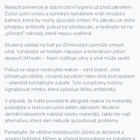
Nejlepší prevence je dobrá ústní hygiena už před zákrokem.
Čisticí ústní vodou a sonickým kartáčkem sníží množství
bakterií, které by mohly způsobit infekci. Po zákroku se držte
předpisu antibiotik, pokud byl předepsán, a nedívejte se na
„přírodní“ náhrady, které nejsou ověřené.
Studený obklad na tvář po 20 minutách pomůže omezit
otok. Vyhýbejte se horkým nápojům a kořeněným jídlům
alespoň 24 hodin – teplo rozšiřuje cévy a otok může zesílit.
Pokud se objeví neobvyklá reakce – silná bolest, otok
přesahující obličej, výrazná zarudlost nebo otok pod jazykem
– okamžitě kontaktujte zubaře. Tyto symptomy mohou
signalizovat infekci, která vyžaduje léčbu antibiotiky.
V případě, že máte pravidelně alergické reakce na materiály,
požádejte o testování před dalším zákrokem. Moderní
dentální laboratoře nabízejí vzorky materiálů, takže lze najít
alternativu, která vám nebude způsobovat problémy.
Pamatujte, že většina nežádoucích účinků je dočasná a
snadno řešitelná. Klíčem je včasná komunikace se zubařem a