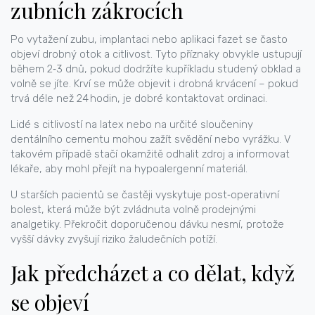
zubních zákrocích
Po vytažení zubu, implantaci nebo aplikaci fazet se často
objeví drobný otok a citlivost. Tyto příznaky obvykle ustupují
během 2‑3 dnů, pokud dodržíte kupříkladu studený obklad a
volně se jíte. Krví se může objevit i drobná krvácení – pokud
trvá déle než 24 hodin, je dobré kontaktovat ordinaci.
Lidé s citlivostí na latex nebo na určité sloučeniny
dentálního cementu mohou zažít svědění nebo vyrážku. V
takovém případě stačí okamžitě odhalit zdroj a informovat
lékaře, aby mohl přejít na hypoalergenní materiál.
U starších pacientů se častěji vyskytuje post‑operativní
bolest, která může být zvládnuta volně prodejnými
analgetiky. Překročit doporučenou dávku nesmí, protože
vyšší dávky zvyšují riziko žaludečních potíží.
Jak předcházet a co dělat, když
se objeví