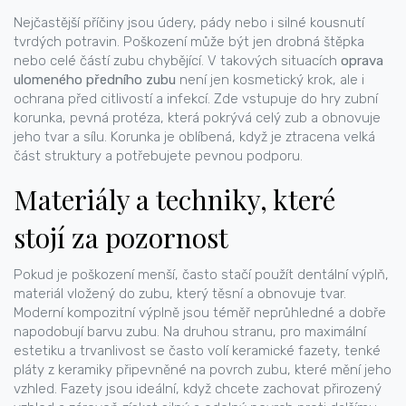
Nejčastější příčiny jsou údery, pády nebo i silné kousnutí
tvrdých potravin. Poškození může být jen drobná štěpka
nebo celé částí zubu chybějící. V takových situacích
oprava
ulomeného předního zubu
není jen kosmetický krok, ale i
ochrana před citlivostí a infekcí. Zde vstupuje do hry
zubní
korunka
,
pevná protéza, která pokrývá celý zub a obnovuje
jeho tvar a sílu
. Korunka je oblíbená, když je ztracena velká
část struktury a potřebujete pevnou podporu.
Materiály a techniky, které
stojí za pozornost
Pokud je poškození menší, často stačí použít
dentální výplň
,
materiál vložený do zubu, který těsní a obnovuje tvar
.
Moderní kompozitní výplně jsou téměř neprůhledné a dobře
napodobují barvu zubu. Na druhou stranu, pro maximální
estetiku a trvanlivost se často volí
keramické fazety
,
tenké
pláty z keramiky připevněné na povrch zubu, které mění jeho
vzhled
. Fazety jsou ideální, když chcete zachovat přirozený