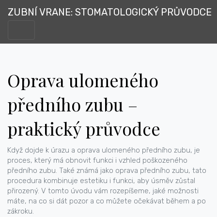
ZUBNÍ VRANE: STOMATOLOGICKÝ PRŮVODCE
Oprava ulomeného
předního zubu –
praktický průvodce
Když dojde k úrazu a
oprava ulomeného předního zubu
,
je
proces, který má obnovit funkci i vzhled poškozeného
předního zubu
. Také známá jako
oprava předního zubu
, tato
procedura kombinuje estetiku i funkci, aby úsměv zůstal
přirozený. V tomto úvodu vám rozepíšeme, jaké možnosti
máte, na co si dát pozor a co můžete očekávat během a po
zákroku.