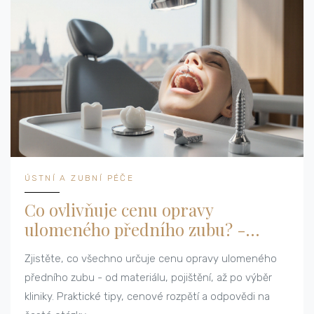
ÚSTNÍ A ZUBNÍ PÉČE
Co ovlivňuje cenu opravy
ulomeného předního zubu? -
Přehled faktorů a cen
Zjistěte, co všechno určuje cenu opravy ulomeného
předního zubu - od materiálu, pojištění, až po výběr
kliniky. Praktické tipy, cenové rozpětí a odpovědi na