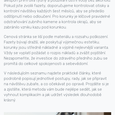
alespoň první dva týdny a používání ústní vody bez alkoholu.
Pokud jste zvolili fazety, doporučujeme kontrolovat otisky a
kontrolní návštěvy každých šest měsíců, aby se předešlo
odštípnutí nebo odloučení. Pro korunky je klíčové pravidelné
odstraňování zubního kamene a kontrola okrajů, aby se
zabránilo vzniku kazu pod korunkou.
Cenová stránka se liší podle materiálu a rozsahu poškození.
Fazety bývají dražší, ale poskytují výjimečnou estetiku;
korunky jsou středně nákladné a výplně nejlevnější varianta.
Vždy se vyplatí požádat o rozpis nákladů a zvážit pojištění.
Nezapomeňte, že investice do zdravého předního zubu se
promítá do celkové spokojenosti a sebevědomí.
V následujícím seznamu najdete praktické články, které
podrobně popisují jednotlivé postupy, rady, jak se připravit
na návštěvu zubaře, a co očekávat po opravě. Projděte si je
a zjistěte, která metoda vám bude nejlépe sedět, jak se
vyhnout komplikacím a jak udržet výsledek dlouhodobě
krásný.