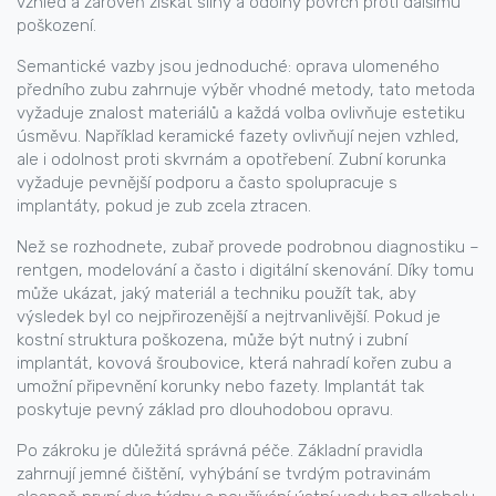
vzhled a zároveň získat silný a odolný povrch proti dalšímu
poškození.
Semantické vazby jsou jednoduché: oprava ulomeného
předního zubu zahrnuje výběr vhodné metody, tato metoda
vyžaduje znalost materiálů a každá volba ovlivňuje estetiku
úsměvu. Například keramické fazety ovlivňují nejen vzhled,
ale i odolnost proti skvrnám a opotřebení. Zubní korunka
vyžaduje pevnější podporu a často spolupracuje s
implantáty, pokud je zub zcela ztracen.
Než se rozhodnete, zubař provede podrobnou diagnostiku –
rentgen, modelování a často i digitální skenování. Díky tomu
může ukázat, jaký materiál a techniku použít tak, aby
výsledek byl co nejpřirozenější a nejtrvanlivější. Pokud je
kostní struktura poškozena, může být nutný i
zubní
implantát
,
kovová šroubovice, která nahradí kořen zubu a
umožní připevnění korunky nebo fazety
. Implantát tak
poskytuje pevný základ pro dlouhodobou opravu.
Po zákroku je důležitá správná péče. Základní pravidla
zahrnují jemné čištění, vyhýbání se tvrdým potravinám