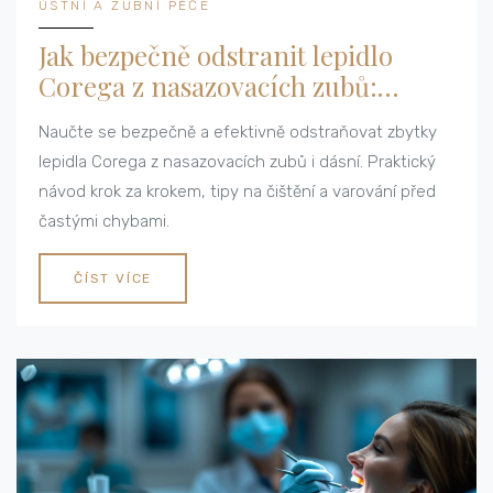
ÚSTNÍ A ZUBNÍ PÉČE
Jak bezpečně odstranit lepidlo
Corega z nasazovacích zubů:
Kompletní návod
Naučte se bezpečně a efektivně odstraňovat zbytky
lepidla Corega z nasazovacích zubů i dásní. Praktický
návod krok za krokem, tipy na čištění a varování před
častými chybami.
ČÍST VÍCE