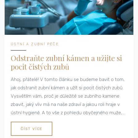
ÚSTNÍ A ZUBNÍ PÉČE
Odstraňte zubní kámen a užijte si
pocit čistých zubů
Ahoj, přátelé! V tomto článku se budeme bavit o tom,
jak odstranit zubní kámen a užít si pocit čistých zubů.
Vysvětlím vám, proč je důležité se zubního kamene
zbavit, jaký vliv má na naše zdraví a jakou roli hraje v
ústní hygieně. A to vše z pohledu obyčejného muže,
který se snaží udržet svoje zuby zdravé a čisté.
Připojte se ke mně a naučte se, jak si užívat pocit
ČÍST VÍCE
čistých zubů, bez nepříjemného zubního kamene.