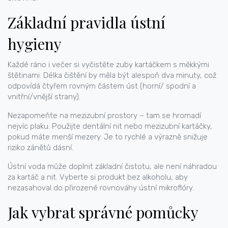
Základní pravidla ústní
hygieny
Každé ráno i večer si vyčistěte zuby kartáčkem s měkkými
štětinami. Délka čištění by měla být alespoň dva minuty, což
odpovídá čtyřem rovným částem úst (horní/ spodní a
vnitřní/vnější strany).
Nezapomeňte na mezizubní prostory – tam se hromadí
nejvíc plaku. Použijte dentální nit nebo mezizubní kartáčky,
pokud máte menší mezery. Je to rychlé a výrazně snižuje
riziko zánětů dásní.
Ústní voda může doplnit základní čistotu, ale není náhradou
za kartáč a nit. Vyberte si produkt bez alkoholu, aby
nezasahoval do přirozené rovnováhy ústní mikroflóry.
Jak vybrat správné pomůcky