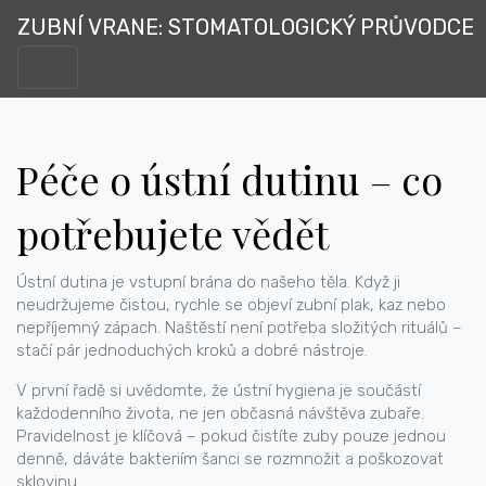
ZUBNÍ VRANE: STOMATOLOGICKÝ PRŮVODCE
Péče o ústní dutinu – co
potřebujete vědět
Ústní dutina je vstupní brána do našeho těla. Když ji
neudržujeme čistou, rychle se objeví zubní plak, kaz nebo
nepříjemný zápach. Naštěstí není potřeba složitých rituálů –
stačí pár jednoduchých kroků a dobré nástroje.
V první řadě si uvědomte, že ústní hygiena je součástí
každodenního života, ne jen občasná návštěva zubaře.
Pravidelnost je klíčová – pokud čistíte zuby pouze jednou
denně, dáváte bakteriím šanci se rozmnožit a poškozovat
sklovinu.