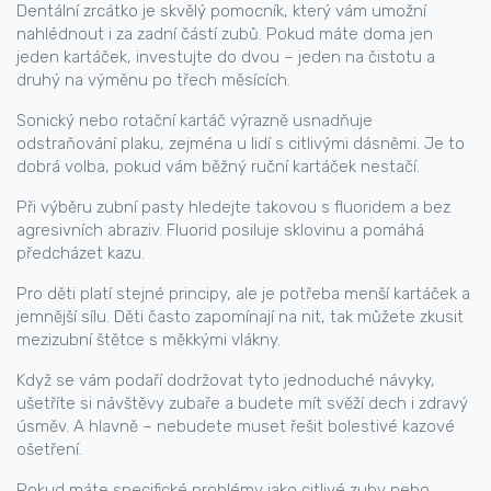
Dentální zrcátko je skvělý pomocník, který vám umožní
nahlédnout i za zadní částí zubů. Pokud máte doma jen
jeden kartáček, investujte do dvou – jeden na čistotu a
druhý na výměnu po třech měsících.
Sonický nebo rotační kartáč výrazně usnadňuje
odstraňování plaku, zejména u lidí s citlivými dásněmi. Je to
dobrá volba, pokud vám běžný ruční kartáček nestačí.
Při výběru zubní pasty hledejte takovou s fluoridem a bez
agresivních abraziv. Fluorid posiluje sklovinu a pomáhá
předcházet kazu.
Pro děti platí stejné principy, ale je potřeba menší kartáček a
jemnější sílu. Děti často zapomínají na nit, tak můžete zkusit
mezizubní štětce s měkkými vlákny.
Když se vám podaří dodržovat tyto jednoduché návyky,
ušetříte si návštěvy zubaře a budete mít svěží dech i zdravý
úsměv. A hlavně – nebudete muset řešit bolestivé kazové
ošetření.
Pokud máte specifické problémy jako citlivé zuby nebo