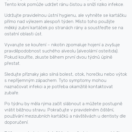
Tento krok pomůže udržet ránu čistou a sníží riziko infekce.
Udržujte pravidelnou ústní hygienu, ale vyhněte se kartáčku
přímo nad výlezem alespoň týden. Místo toho použijte
měkký zubní kartáček po stranách rány a soustřeďte se na
ostatní oblasti úst.
Vyvarujte se kouření – nikotin zpomaluje hojení a zvyšuje
pravděpodobnost suchého alveolu (alveolární osteitida).
Pokud kouříte, zkuste během první dvou týdnů úplně
přestat.
Sledujte příznaky jako silná bolest, otok, horečku nebo výtok
s nepříjemným zápachem. Tyto symptomy mohou
naznačovat infekci a je potřeba okamžitě kontaktovat
zubaře.
Po týdnu by měla rýma začít slábnout a můžete postupně
vrátit běžnou stravu. Pokračujte v pravidelném čištění,
používání mezizubních kartáčků a návštěvách u dentisty dle
doporučení.