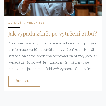
ZDRAVÍ A WELLNESS
Jak vypada zánět po vytržení zubu?
Ahoj, jsem vášnívým blogerem a rád se s vámi podělím
o informace na téma zánětu po vytržení zubu. Na této
stránce najdeme společně odpovědi na otázky jako jak
vypadá zánět po vytržení zubu, jakými příznaky se
projevuje a jak se mu efektivně vyhnout. Snad vám
moje rady a informace pomůžou přizpůsobit se období
po extrakci zubu a předejít možným komplikacím. Bude
ČÍST VÍCE
to zajímavé, tak se pojďme do toho pustit společně!