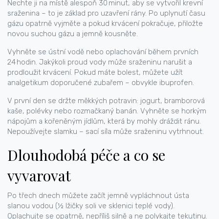
Nechte ji na místě alespoň 30 minut, aby se vytvořil krevní
sraženina – to je základ pro uzavření rány. Po uplynutí času
gázu opatrně vyjměte a pokud krvácení pokračuje, přiložte
novou suchou gázu a jemně kousněte.
Vyhněte se ústní vodě nebo oplachování během prvních
24 hodin. Jakýkoli proud vody může sraženinu narušit a
prodloužit krvácení. Pokud máte bolest, můžete užít
analgetikum doporučené zubařem – obvykle ibuprofen.
V první den se držte měkkých potravin: jogurt, bramborová
kaše, polévky nebo rozmačkaný banán. Vyhněte se horkým
nápojům a kořeněným jídlům, která by mohly dráždit ránu.
Nepoužívejte slamku – sací síla může sraženinu vytrhnout.
Dlouhodobá péče a co se
vyvarovat
Po třech dnech můžete začít jemně vypláchnout ústa
slanou vodou (½ lžičky soli ve sklenici teplé vody).
Oplachujte se opatrně, nepříliš silně a ne polykajte tekutinu.