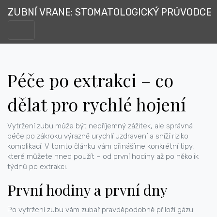
ZUBNÍ VRANE: STOMATOLOGICKÝ PRŮVODCE
Péče po extrakci – co
dělat pro rychlé hojení
Vytržení zubu může být nepříjemný zážitek, ale správná
péče po zákroku výrazně urychlí uzdravení a sníží riziko
komplikací. V tomto článku vám přinášíme konkrétní tipy,
které můžete hned použít – od první hodiny až po několik
týdnů po extrakci.
První hodiny a první dny
Po vytržení zubu vám zubař pravděpodobně přiloží gázu.