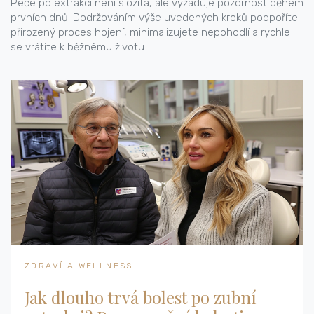
Péče po extrakci není složitá, ale vyžaduje pozornost během
prvních dnů. Dodržováním výše uvedených kroků podpoříte
přirozený proces hojení, minimalizujete nepohodlí a rychle
se vrátíte k běžnému životu.
ZDRAVÍ A WELLNESS
Jak dlouho trvá bolest po zubní