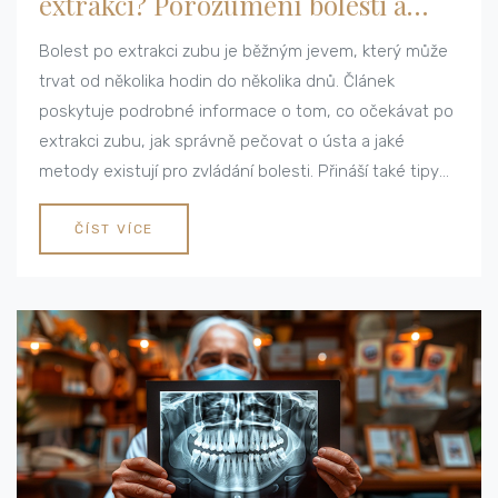
extrakci? Porozumění bolesti a
jejímu zmírňování
Bolest po extrakci zubu je běžným jevem, který může
trvat od několika hodin do několika dnů. Článek
poskytuje podrobné informace o tom, co očekávat po
extrakci zubu, jak správně pečovat o ústa a jaké
metody existují pro zvládání bolesti. Přináší také tipy
na to, co dělat a čeho se vyvarovat po zákroku, aby se
podpořilo rychlé hojení a minimalizovala bolest.
ČÍST VÍCE