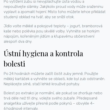
Po vytržení zubu si nevyplachujte ústa vodou a
nepoužívejte slámky. Jakýkoliv proud vody může sraženinu
vyplavit a zpomalit hojení. Místo toho můžete lehce přikládat
studený obklad na tvář, aby se snížil otok.
Jídlo volte měkké a pokojové teploty – jogurt, bramborová
kaše nebo polévka jsou skvělé volby. Vyhněte se horkým
nápojům, kořeněným jídlům a křupavému občerstvení
alespoň dva dny.
Ústní hygiena a kontrola
bolesti
Po 24 hodinách můžete začít čistit zuby jemně. Použijte
měkký kartáček a vyhněte se oblasti, kde byl zub odstraněn.
Neplácejte silně, stačí lehké krouživé pohyby.
Bolest po extrakci je normální, ale pokud se zhoršuje nebo
trvá déle než tři dny, volejte svého zubaře. Předepsané
analgetika užívejte přesně podle pokynů – obvykle 4–
6 hodinové intervaly.