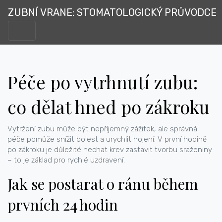
ZUBNÍ VRANE: STOMATOLOGICKÝ PRŮVODCE
Péče po vytrhnutí zubu:
co dělat hned po zákroku
Vytržení zubu může být nepříjemný zážitek, ale správná
péče pomůže snížit bolest a urychlit hojení. V první hodině
po zákroku je důležité nechat krev zastavit tvorbu sraženiny
– to je základ pro rychlé uzdravení.
Jak se postarat o ránu během
prvních 24 hodin