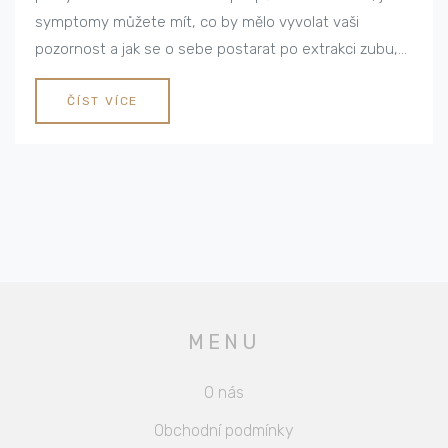
symptomy můžete mít, co by mělo vyvolat vaši
pozornost a jak se o sebe postarat po extrakci zubu,
aby se předešlo komplikacím. Přidejte se ke mně a
objevte, co jsem se naučil.
ČÍST VÍCE
MENU
O nás
Obchodní podmínky