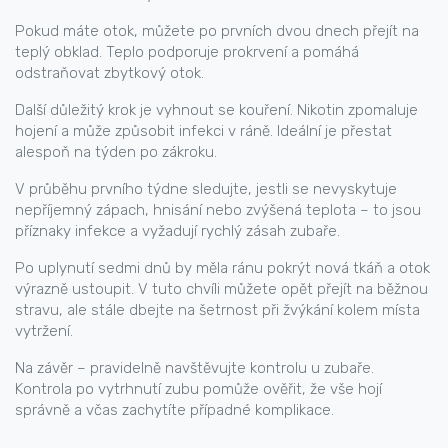
Pokud máte otok, můžete po prvních dvou dnech přejít na
teplý obklad. Teplo podporuje prokrvení a pomáhá
odstraňovat zbytkový otok.
Další důležitý krok je vyhnout se kouření. Nikotin zpomaluje
hojení a může způsobit infekci v ráně. Ideální je přestat
alespoň na týden po zákroku.
V průběhu prvního týdne sledujte, jestli se nevyskytuje
nepříjemný zápach, hnisání nebo zvýšená teplota – to jsou
příznaky infekce a vyžadují rychlý zásah zubaře.
Po uplynutí sedmi dnů by měla ránu pokrýt nová tkáň a otok
výrazně ustoupit. V tuto chvíli můžete opět přejít na běžnou
stravu, ale stále dbejte na šetrnost při žvýkání kolem místa
vytržení.
Na závěr – pravidelně navštěvujte kontrolu u zubaře.
Kontrola po vytrhnutí zubu pomůže ověřit, že vše hojí
správně a včas zachytíte případné komplikace.