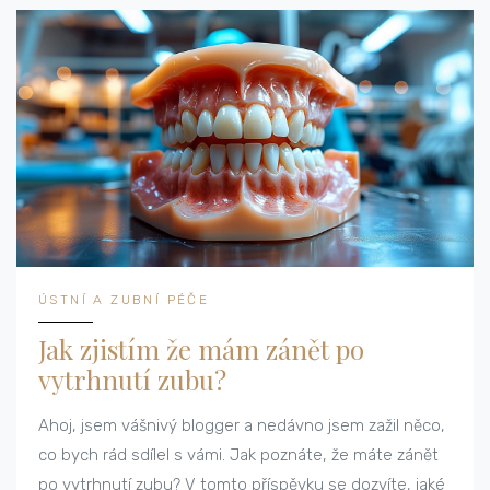
ÚSTNÍ A ZUBNÍ PÉČE
Jak zjistím že mám zánět po
vytrhnutí zubu?
Ahoj, jsem vášnivý blogger a nedávno jsem zažil něco,
co bych rád sdílel s vámi. Jak poznáte, že máte zánět
po vytrhnutí zubu? V tomto příspěvku se dozvíte, jaké