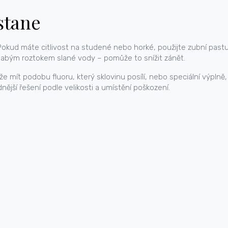
 stane
okud máte citlivost na studené nebo horké, použijte zubní pastu 
slabým roztokem slané vody – pomůže to snížit zánět.
mít podobu fluoru, který sklovinu posílí, nebo speciální výplně, k
ější řešení podle velikosti a umístění poškození.