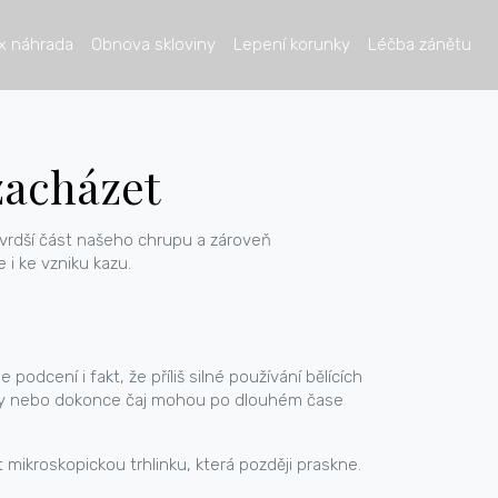
x náhrada
Obnova skloviny
Lepení korunky
Léčba zánětu
 zacházet
jtvrdší část našeho chrupu a zároveň
 i ke vzniku kazu.
odcení i fakt, že příliš silné používání bělících
onády nebo dokonce čaj mohou po dlouhém čase
mikroskopickou trhlinku, která později praskne.