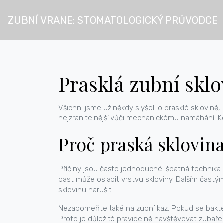
ZUBNÍ VRANE: STOMATOLOGICKÝ PRŮVODCE
Prasklá zubní sklov
Všichni jsme už někdy slyšeli o prasklé sklovině
nejzranitelnější vůči mechanickému namáhání. Když
Proč praská sklovin
Příčiny jsou často jednoduché: špatná technika či
past může oslabit vrstvu skloviny. Dalším čast
sklovinu narušit.
Nezapomeňte také na zubní kaz. Pokud se bakteri
Proto je důležité pravidelně navštěvovat zubaře