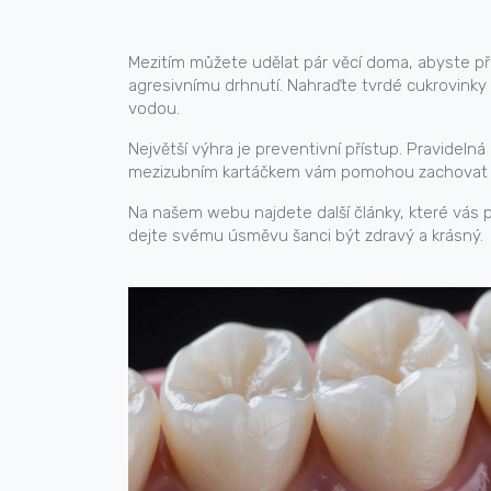
Mezitím můžete udělat pár věcí doma, abyste pře
agresivnímu drhnutí. Nahraďte tvrdé cukrovink
vodou.
Největší výhra je preventivní přístup. Pravideln
mezizubním kartáčkem vám pomohou zachovat s
Na našem webu najdete další články, které vás p
dejte svému úsměvu šanci být zdravý a krásný.