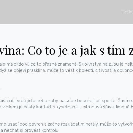
Defle
ina: Co to je a jak s tím
, ale málokdo ví, co to přesně znamená. Sklo‑vrstva na zubu je ne
 se objeví prasklina, může to vést k bolesti, citlivosti a dokonce
a
štění, tvrdé jídlo nebo zuby na sebe bouchají při sportu. Často se p
ým viníkem je častý kontakt s kyselinami – citronová šťáva, lim
e usadí pod povrch a začne rozkládat minerály, může to vytvořit 
 a nechat si provést kontrolu.