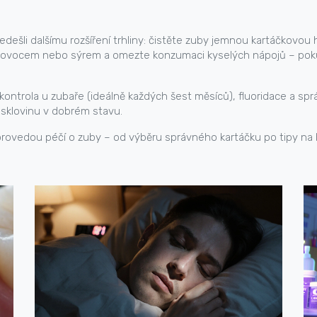
dešli dalšímu rozšíření trhliny: čistěte zuby jemnou kartáčkovou 
y ovocem nebo sýrem a omezte konzumaci kyselých nápojů – pokud
á kontrola u zubaře (ideálně každých šest měsíců), fluoridace a sp
klovinu v dobrém stavu.
rovedou péčí o zuby – od výběru správného kartáčku po tipy na běl