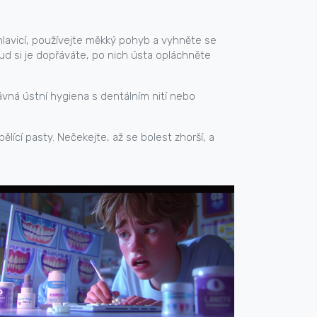
hlavicí, používejte měkký pohyb a vyhněte se
 si je dopřáváte, po nich ústa opláchněte
rávná ústní hygiena s dentálním nití nebo
ící pasty. Nečekejte, až se bolest zhorší, a