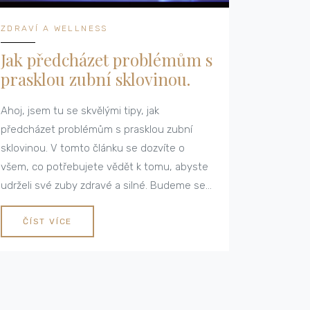
ZDRAVÍ A WELLNESS
Jak předcházet problémům s
prasklou zubní sklovinou.
Ahoj, jsem tu se skvělými tipy, jak
předcházet problémům s prasklou zubní
sklovinou. V tomto článku se dozvíte o
všem, co potřebujete vědět k tomu, abyste
udrželi své zuby zdravé a silné. Budeme se
zabývat nejlepšími způsoby péče o zuby a
popíšeme, jak včas odhalit příznaky narušené
ČÍST VÍCE
skloviny. Takže pokud vás zajímá, jak udržet
svůj oslnivý úsměv, pokračujte ve čtení!