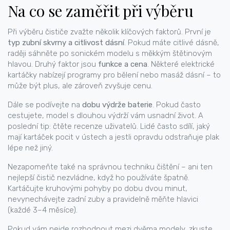
Na co se zaměřit při výběru
Při výběru čističe zvažte několik klíčových faktorů. První je
typ zubní skvrny a citlivost dásní
. Pokud máte citlivé dásně,
raději sáhněte po sonickém modelu s měkkým štětinovým
hlavou. Druhý faktor jsou
funkce a cena
. Některé elektrické
kartáčky nabízejí programy pro bělení nebo masáž dásní – to
může být plus, ale zároveň zvyšuje cenu.
Dále se podívejte na
dobu výdrže baterie
. Pokud často
cestujete, model s dlouhou výdrží vám usnadní život. A
poslední tip: čtěte recenze uživatelů. Lidé často sdílí, jaký
mají kartáček pocit v ústech a jestli opravdu odstraňuje plak
lépe než jiný.
Nezapomeňte také na správnou techniku čištění – ani ten
nejlepší čistič nezvládne, když ho používáte špatně.
Kartáčujte kruhovými pohyby po dobu dvou minut,
nevynechávejte zadní zuby a pravidelně měňte hlavici
(každé 3–4 měsíce).
Pokud vám nejde rozhodnout mezi dvěma modely, zkuste