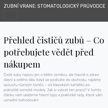
ZUBNÍ VRANE: STOMATOLOGICKÝ PRŮVODCE
Přehled čističů zubů – Co
potřebujete vědět před
nákupem
Čisté zuby nejsou jen o bílém úsměvu, ale hlavně o zdraví
dásní a celého těla. Když se podíváte do obchodu, najdete
spoustu různých čističů – od klasických kartáčků po
pokročilé sonické modely. Jak si vybrat ten pravý? V tomto
článku vám ukážeme hlavní typy a praktické rady, které vám
usnadní rozhodování.