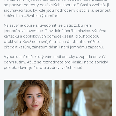
se podívat na testy nezávislých laboratoří. Často zveřejňují
srovnávací tabulky, kde jsou hodnoceny čistící síla, šetrnost
k dásním a uživatelský komfort.
Na závěr je dobré si uvědomit, že čistič zubů není
jednorázová investice. Pravidelná údržba hlavice, výměna
kartáčku a doplňkových pomůcek zajistí dlouhodobou
efektivitu. Když se o svůj ústní aparát staráte, můžete
předejít kazům, zánětům dásní i nepříjemnému zápachu.
Vyberte si čistič, který vám sedí do ruky a zapadá do vaší
denní rutiny. Ať už se rozhodnete pro klasiku nebo sonický
pokrok, hlavní je čistota a zdraví vašich zubů.