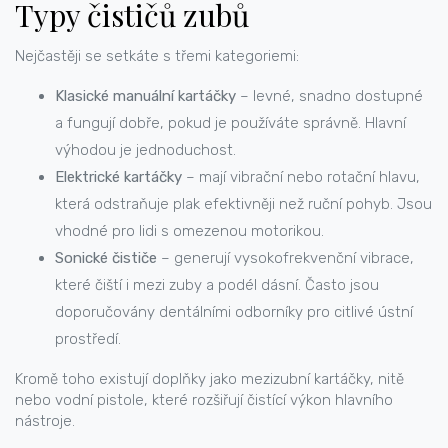
Typy čističů zubů
Nejčastěji se setkáte s třemi kategoriemi:
Klasické manuální kartáčky
– levné, snadno dostupné
a fungují dobře, pokud je používáte správně. Hlavní
výhodou je jednoduchost.
Elektrické kartáčky
– mají vibrační nebo rotační hlavu,
která odstraňuje plak efektivněji než ruční pohyb. Jsou
vhodné pro lidi s omezenou motorikou.
Sonické čističe
– generují vysokofrekvenční vibrace,
které čiští i mezi zuby a podél dásní. Často jsou
doporučovány dentálními odborníky pro citlivé ústní
prostředí.
Kromě toho existují doplňky jako mezizubní kartáčky, nitě
nebo vodní pistole, které rozšiřují čistící výkon hlavního
nástroje.