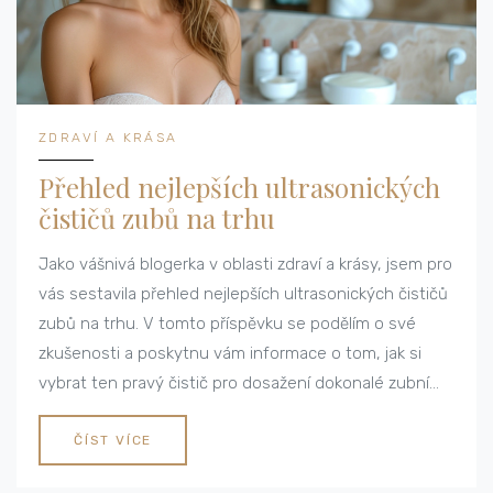
ZDRAVÍ A KRÁSA
Přehled nejlepších ultrasonických
čističů zubů na trhu
Jako vášnivá blogerka v oblasti zdraví a krásy, jsem pro
vás sestavila přehled nejlepších ultrasonických čističů
zubů na trhu. V tomto příspěvku se podělím o své
zkušenosti a poskytnu vám informace o tom, jak si
vybrat ten pravý čistič pro dosažení dokonalé zubní
hygieny. Jednotlivé modely jsem porovnávala zejména
z hlediska efektivity, pohodlí při používání a cenové
ČÍST VÍCE
dostupnosti. Uvidíte, že správná péče o zuby vůbec