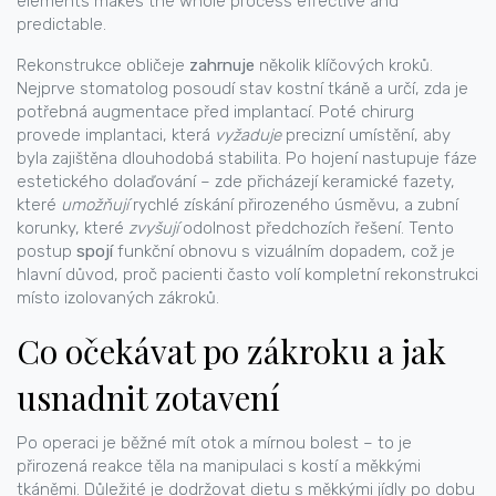
elements makes the whole process effective and
predictable.
Rekonstrukce obličeje
zahrnuje
několik klíčových kroků.
Nejprve stomatolog posoudí stav kostní tkáně a určí, zda je
potřebná augmentace před implantací. Poté chirurg
provede implantaci, která
vyžaduje
precizní umístění, aby
byla zajištěna dlouhodobá stabilita. Po hojení nastupuje fáze
estetického dolaďování – zde přicházejí keramické fazety,
které
umožňují
rychlé získání přirozeného úsměvu, a zubní
korunky, které
zvyšují
odolnost předchozích řešení. Tento
postup
spojí
funkční obnovu s vizuálním dopadem, což je
hlavní důvod, proč pacienti často volí kompletní rekonstrukci
místo izolovaných zákroků.
Co očekávat po zákroku a jak
usnadnit zotavení
Po operaci je běžné mít otok a mírnou bolest – to je
přirozená reakce těla na manipulaci s kostí a měkkými
tkáněmi. Důležité je dodržovat dietu s měkkými jídly po dobu