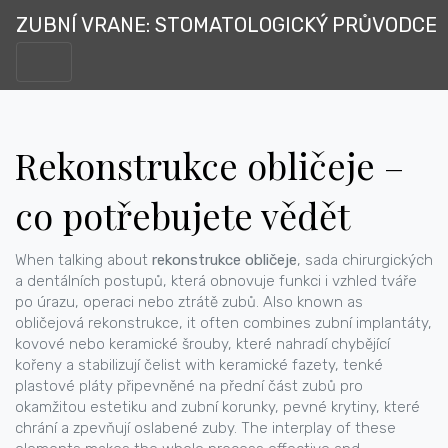
ZUBNÍ VRANE: STOMATOLOGICKÝ PRŮVODCE
Rekonstrukce obličeje –
co potřebujete vědět
When talking about
rekonstrukce obličeje
,
sada chirurgických
a dentálních postupů, která obnovuje funkci i vzhled tváře
po úrazu, operaci nebo ztrátě zubů
. Also known as
obličejová rekonstrukce
, it often combines
zubní implantáty
,
kovové nebo keramické šrouby, které nahradí chybějící
kořeny a stabilizují čelist
with
keramické fazety
,
tenké
plastové pláty připevněné na přední část zubů pro
okamžitou estetiku
and
zubní korunky
,
pevné krytiny, které
chrání a zpevňují oslabené zuby
. The interplay of these