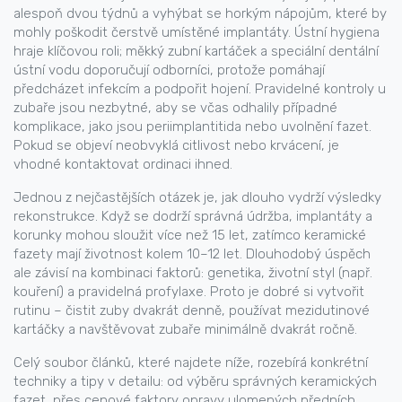
alespoň dvou týdnů a vyhýbat se horkým nápojům, které by
mohly poškodit čerstvě umístěné implantáty. Ústní hygiena
hraje klíčovou roli; měkký zubní kartáček a speciální dentální
ústní vodu doporučují odborníci, protože pomáhají
předcházet infekcím a podpořit hojení. Pravidelné kontroly u
zubaře jsou nezbytné, aby se včas odhalily případné
komplikace, jako jsou periimplantitida nebo uvolnění fazet.
Pokud se objeví neobvyklá citlivost nebo krvácení, je
vhodné kontaktovat ordinaci ihned.
Jednou z nejčastějších otázek je, jak dlouho vydrží výsledky
rekonstrukce. Když se dodrží správná údržba, implantáty a
korunky mohou sloužit více než 15 let, zatímco keramické
fazety mají životnost kolem 10–12 let. Dlouhodobý úspěch
ale závisí na kombinaci faktorů: genetika, životní styl (např.
kouření) a pravidelná profylaxe. Proto je dobré si vytvořit
rutinu – čistit zuby dvakrát denně, používat mezidutinové
kartáčky a navštěvovat zubaře minimálně dvakrát ročně.
Celý soubor článků, které najdete níže, rozebírá konkrétní
techniky a tipy v detailu: od výběru správných keramických
fazet, přes cenové faktory opravy ulomených předních