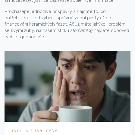
si můžete být jisti, že získáváte spolehlivé informace.
Procházejte jednotlivé příspěvky a najděte to, co
potřebujete – od výběru správné zubní pasty až po
financování keramických fazet. Ať už máte jakýkoli problém
se svými zuby, na našem štítku
stomatolog
najdete odpověď
rychle a jednoduše.
ÚSTNÍ A ZUBNÍ PÉČE