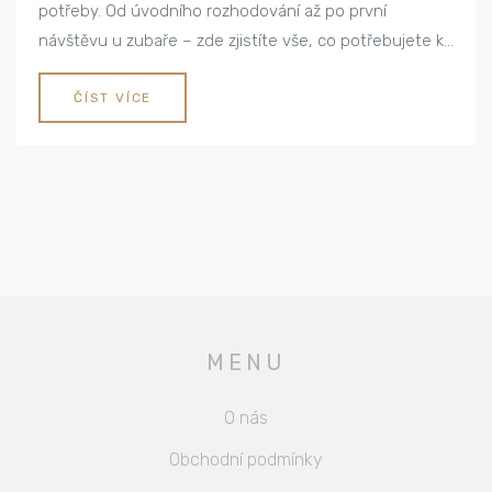
potřeby. Od úvodního rozhodování až po první
návštěvu u zubaře – zde zjistíte vše, co potřebujete k
přežití tohoto někdy stresujícího procesu. Navíc se
dozvíte, jaké jsou vaše možnosti v případě, že
ČÍST VÍCE
urgentně potřebujete zubní péči.
MENU
O nás
Obchodní podmínky