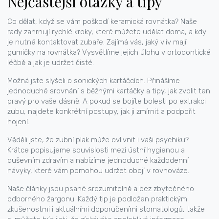
Nejčastější otázky a tipy
Co dělat, když se vám poškodí keramická rovnátka? Naše
rady zahrnují rychlé kroky, které můžete udělat doma, a kdy
je nutné kontaktovat zubaře. Zajímá vás, jaký vliv mají
gumičky na rovnátka? Vysvětlíme jejich úlohu v ortodontické
léčbě a jak je udržet čisté.
Možná jste slyšeli o sonických kartáčcích. Přinášíme
jednoduché srovnání s běžnými kartáčky a tipy, jak zvolit ten
pravý pro vaše dásně. A pokud se bojíte bolesti po extrakci
zubu, najdete konkrétní postupy, jak ji zmírnit a podpořit
hojení.
Věděli jste, že zubní plak může ovlivnit i vaši psychiku?
Krátce popisujeme souvislosti mezi ústní hygienou a
duševním zdravím a nabízíme jednoduché každodenní
návyky, které vám pomohou udržet obojí v rovnováze.
Naše články jsou psané srozumitelně a bez zbytečného
odborného žargonu. Každý tip je podložen praktickým
zkušenostmi i aktuálními doporučeními stomatologů, takže