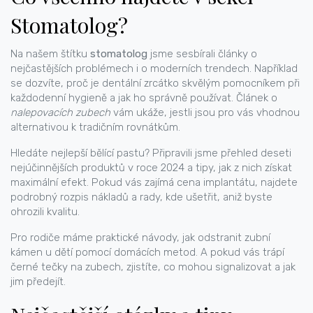
Stomatolog?
Na našem štítku
stomatolog
jsme sesbírali články o
nejčastějších problémech i o moderních trendech. Například
se dozvíte, proč je dentální zrcátko skvělým pomocníkem při
každodenní hygieně a jak ho správně používat. Článek o
nalepovacích zubech
vám ukáže, jestli jsou pro vás vhodnou
alternativou k tradičním rovnátkům.
Hledáte nejlepší bělící pastu? Připravili jsme přehled deseti
nejúčinnějších produktů v roce 2024 a tipy, jak z nich získat
maximální efekt. Pokud vás zajímá cena implantátu, najdete
podrobný rozpis nákladů a rady, kde ušetřit, aniž byste
ohrozili kvalitu.
Pro rodiče máme praktické návody, jak odstranit zubní
kámen u dětí pomocí domácích metod. A pokud vás trápí
černé tečky na zubech, zjistíte, co mohou signalizovat a jak
jim předejít.