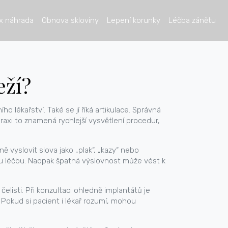
x náhrada
Obnova skloviny
Lepení korunky
Léčba zánětu
eží?
ího lékařství
. Také se jí říká
artikulace
. Správná
xi to znamená rychlejší vysvětlení procedur,
 vyslovit slova jako „plak“, „kazy“ nebo
ou léčbu. Naopak špatná výslovnost může vést k
čelisti
. Při konzultaci ohledně implantátů je
. Pokud si pacient i lékař rozumí, mohou