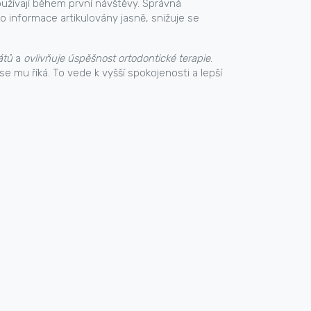
používají během první návštěvy. Správná
o informace artikulovány jasně, snižuje se
átů
a
ovlivňuje úspěšnost ortodontické terapie
.
se mu říká. To vede k vyšší spokojenosti a lepší