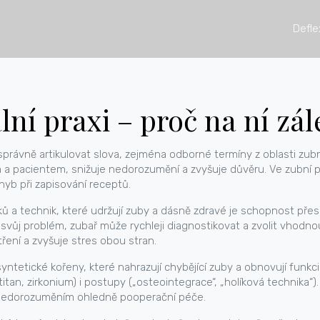
Defle
lní praxi – proč na ní zál
právně artikulovat slova, zejména odborné termíny z oblasti zubn
 pacientem, snižuje nedorozumění a zvyšuje důvěru. Ve zubní pra
yb při zapisování receptů.
ů a technik, které udržují zuby a dásně zdravé
je schopnost přesně
svůj problém, zubař může rychleji diagnostikovat a zvolit vhodn
ření a zvyšuje stres obou stran.
syntetické kořeny, které nahrazují chybějící zuby a obnovují funkci 
titan, zirkonium) i postupy („osteointegrace“, „holíková technika“)
t nedorozuměním ohledně pooperační péče.