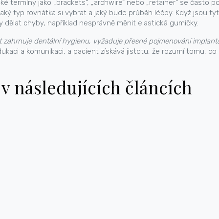
cké termíny jako „brackets“, „archwire“ nebo „retainer“ se často 
ký typ rovnátka si vybrat a jaký bude průběh léčby. Když jsou tyt
dělat chyby, například nesprávně měnit elastické gumičky.
t zahrnuje dentální hygienu
,
vyžaduje přesné pojmenování implant
ukaci a komunikaci, a pacient získává jistotu, že rozumí tomu, co 
v následujících článcích