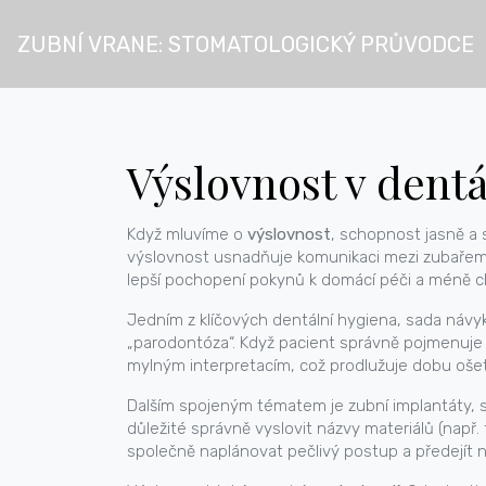
ZUBNÍ VRANE: STOMATOLOGICKÝ PRŮVODCE
Výslovnost v dentá
Když mluvíme o
výslovnost
,
schopnost jasně a s
výslovnost usnadňuje komunikaci mezi zubařem a
lepší pochopení pokynů k domácí péči a méně ch
Jedním z klíčových
dentální hygiena
,
sada návyk
„parodontóza“. Když pacient správně pojmenuje 
mylným interpretacím, což prodlužuje dobu ošet
Dalším spojeným tématem je
zubní implantáty
,
důležité správně vyslovit názvy materiálů (např. 
společně naplánovat pečlivý postup a předejí