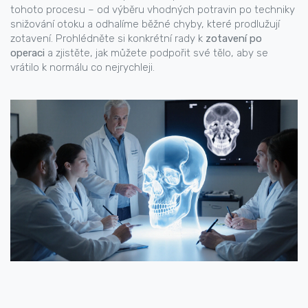
tohoto procesu – od výběru vhodných potravin po techniky
snižování otoku a odhalíme běžné chyby, které prodlužují
zotavení. Prohlédněte si konkrétní rady k
zotavení po
operaci
a zjistěte, jak můžete podpořit své tělo, aby se
vrátilo k normálu co nejrychleji.