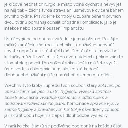
je klíčové nechat chirurgické místo volně dýchat a nevyvíjet
na něj tlak – žádná tvrdá strava ani úsměvové cvičení během
prvního týdne. Pravidelné kontroly u zubaře během prvních
dvou týdnů pomáhají odhalit případné komplikace, jako je
infekce nebo špatné osazení implantátu.
Ústní hygiena po operaci vyžaduje jemný přístup. Použijte
měkký kartáček a šetrnou techniku „krouživých pohybů“,
abyste nepoškodili srůstající tkáň. Dentální nit a mezizubní
kartáčky můžete začlenit až po dvou týdnech, pokud vám to
stomatolog povolí. Pro snížení rizika zánětu můžete využít
ústní vodu s chlorhexidinem, ale jen krátkodobě –
dlouhodobé užívání může narušit přirozenou mikroflóru.
Všechny tyto kroky kupředu tvoří soubor, který
zotavení po
operaci zahrnuje péči o ústní hygienu, výživu a kontrolu
bolesti
. Současně
vyžaduje spolupráci s odborníkem a
dodržování individuálního plánu
. Kombinace
správné výživy,
šetrné hygieny a pravidelných kontrol
je osvědčený způsob,
jak zkrátit dobu hojení a zlepšit dlouhodobé výsledky.
V naší kolekci článků se podíváme podrobně na každou část