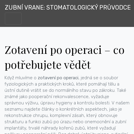
ZUBNÍ VRANE: STOMATOLOGICKÝ PRŮVODCE
Zotavení po operaci – co
potřebujete vědět
Když mluvíme o
zotavení po operaci
,
jedná se o soubor
fyziologických a praktických kroků, které pomáhají tělu a
ústní dutině vrátit se do normálního stavu po zákroku
. Také
známé jako
pooperační rekonvalescence
, vyžaduje
správnou výživu, úpravu hygieny a kontrolu bolesti. V našem
seznamu najdete články o konkrétních aspektech, jako je
rekonstrukce chrupu
,
komplexní zásah, který obnovuje
strukturu a funkci zubů po úrazu nebo onemocnění
a
zubní
implantáty
,
trvalé náhrady kořenů zubů, které vyžadují