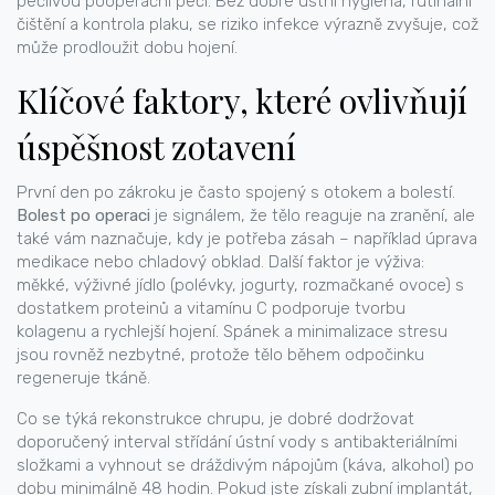
pečlivou pooperační péči
. Bez dobré
ústní hygiena
,
rutinální
čištění a kontrola plaku, se riziko infekce výrazně zvyšuje
, což
může prodloužit dobu hojení.
Klíčové faktory, které ovlivňují
úspěšnost zotavení
První den po zákroku je často spojený s otokem a bolestí.
Bolest po operaci
je signálem, že tělo reaguje na zranění, ale
také vám naznačuje, kdy je potřeba zásah – například úprava
medikace nebo chladový obklad. Další faktor je výživa:
měkké, výživné jídlo (polévky, jogurty, rozmačkané ovoce) s
dostatkem proteinů a vitamínu C podporuje tvorbu
kolagenu a rychlejší hojení. Spánek a minimalizace stresu
jsou rovněž nezbytné, protože tělo během odpočinku
regeneruje tkáně.
Co se týká
rekonstrukce chrupu
, je dobré dodržovat
doporučený interval střídání ústní vody s antibakteriálními
složkami a vyhnout se dráždivým nápojům (káva, alkohol) po
dobu minimálně 48 hodin. Pokud jste získali
zubní implantát
,