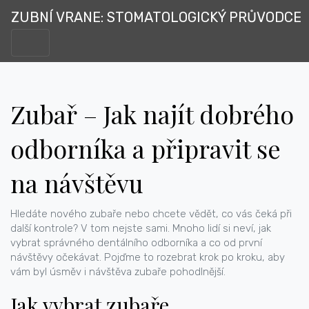
ZUBNÍ VRANE: STOMATOLOGICKÝ PRŮVODCE
Zubař – Jak najít dobrého
odborníka a připravit se
na návštěvu
Hledáte nového zubaře nebo chcete vědět, co vás čeká při
další kontrole? V tom nejste sami. Mnoho lidí si neví, jak
vybrat správného dentálního odborníka a co od první
návštěvy očekávat. Pojďme to rozebrat krok po kroku, aby
vám byl úsměv i návštěva zubaře pohodlnější.
Jak vybrat zubaře