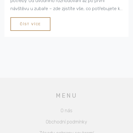
potřeby. Od úvodního rozhodování až po první
návštěvu u zubaře – zde zjistíte vše, co potřebujete k
přežití tohoto někdy stresujícího procesu. Navíc se
dozvíte, jaké jsou vaše možnosti v případě, že
ČÍST VÍCE
urgentně potřebujete zubní péči.
MENU
O nás
Obchodní podmínky