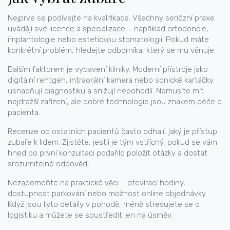
Nejprve se podívejte na kvalifikace. Všechny seriózní praxe
uvádějí své licence a specializace – například ortodoncie,
implantologie nebo estetickou stomatologii. Pokud máte
konkrétní problém, hledejte odborníka, který se mu věnuje.
Dalším faktorem je vybavení kliniky. Moderní přístroje jako
digitální rentgen, intraorální kamera nebo sonické kartáčky
usnadňují diagnostiku a snižují nepohodlí. Nemusíte mít
nejdražší zařízení, ale dobré technologie jsou znakem péče o
pacienta.
Recenze od ostatních pacientů často odhalí, jaký je přístup
zubaře k lidem. Zjistěte, jestli je tým vstřícný, pokud se vám
hned po první konzultaci podařilo položit otázky a dostat
srozumitelné odpovědi.
Nezapomeňte na praktické věci – otevírací hodiny,
dostupnost parkování nebo možnost online objednávky.
Když jsou tyto detaily v pohodě, méně stresujete se o
logistiku a můžete se soustředit jen na úsměv.