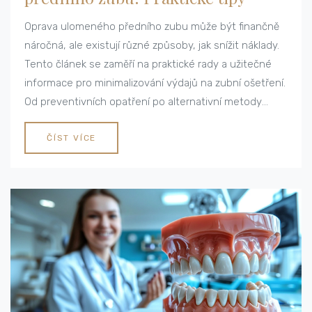
Oprava ulomeného předního zubu může být finančně
náročná, ale existují různé způsoby, jak snížit náklady.
Tento článek se zaměří na praktické rady a užitečné
informace pro minimalizování výdajů na zubní ošetření.
Od preventivních opatření po alternativní metody
léčby, zjistíte, jak udržet úsměv zdravý a krásný bez
větších finančních obětí.
ČÍST VÍCE