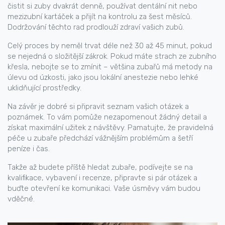
čistit si zuby dvakrát denně, používat dentální nit nebo
mezizubní kartáček a přijít na kontrolu za šest měsíců.
Dodržování těchto rad prodlouží zdraví vašich zubů.
Celý proces by neměl trvat déle než 30 až 45 minut, pokud
se nejedná o složitější zákrok. Pokud máte strach ze zubního
křesla, nebojte se to zmínit – většina zubařů má metody na
úlevu od úzkosti, jako jsou lokální anestezie nebo lehké
uklidňující prostředky.
Na závěr je dobré si připravit seznam vašich otázek a
poznámek. To vám pomůže nezapomenout žádný detail a
získat maximální užitek z návštěvy. Pamatujte, že pravidelná
péče u zubaře předchází vážnějším problémům a šetří
peníze i čas.
Takže až budete příště hledat zubaře, podívejte se na
kvalifikace, vybavení i recenze, připravte si pár otázek a
buďte otevření ke komunikaci. Vaše úsměvy vám budou
vděčné.