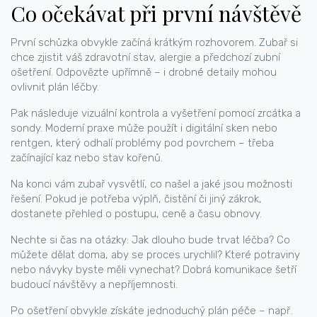
Co očekávat při první návštěvě
První schůzka obvykle začíná krátkým rozhovorem. Zubař si
chce zjistit váš zdravotní stav, alergie a předchozí zubní
ošetření. Odpovězte upřímně – i drobné detaily mohou
ovlivnit plán léčby.
Pak následuje vizuální kontrola a vyšetření pomocí zrcátka a
sondy. Moderní praxe může použít i digitální sken nebo
rentgen, který odhalí problémy pod povrchem – třeba
začínající kaz nebo stav kořenů.
Na konci vám zubař vysvětlí, co našel a jaké jsou možnosti
řešení. Pokud je potřeba výplň, čistění či jiný zákrok,
dostanete přehled o postupu, ceně a času obnovy.
Nechte si čas na otázky: Jak dlouho bude trvat léčba? Co
můžete dělat doma, aby se proces urychlil? Které potraviny
nebo návyky byste měli vynechat? Dobrá komunikace šetří
budoucí návštěvy a nepříjemnosti.
Po ošetření obvykle získáte jednoduchý plán péče – např.