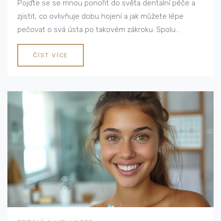
Pojďte se se mnou ponořit do světa dentalní péče a
zjistit, co ovlivňuje dobu hojení a jak můžete lépe
pečovat o svá ústa po takovém zákroku. Spolu
objevíme nejen klíčové faktory, které pomáhají tělu
lépe se zvládnout s bolestí, ale také praktické tipy pro
ČÍST VÍCE
ústní péči v těchto náročných okamžicích. Přidejte se
ke mně a učte se, jak lépe připravit své tělo na období
po vytržení zubu.