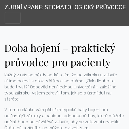
ZUBNÍ VRANE: STOMATOLOGICKÝ PRŮVODCE
Doba hojení – praktický
průvodce pro pacienty
Každý z nás se někdy setká s tím, že po zákroku u zubaře
cítíme bolest a otok. Většinou se ptáme: „Jak dlouho to
bude trvat?“ Odpověď není jednou univerzální – záleží na
typu zákroku, vašem zdraví i tom, jak se o ústní dutinu
staráte.
V tomto článku vám přiblížím typické časy hojení pro
nejčastější zákroky a nabídnu jednoduché tipy, které můžete
udělat hned po návštěvě zubaře, aby se zotavení urychlilo.
Čtěte dál a zjistíte, co můžete ovlivnit sami.