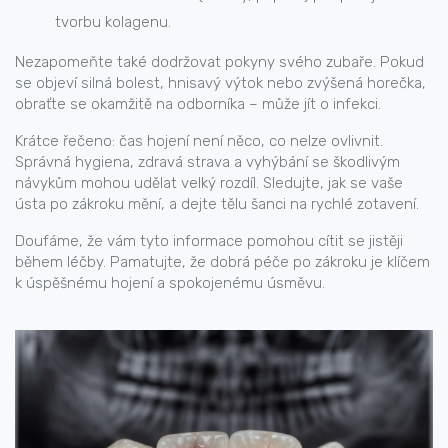
tvorbu kolagenu.
Nezapomeňte také dodržovat pokyny svého zubaře. Pokud
se objeví silná bolest, hnisavý výtok nebo zvýšená horečka,
obraťte se okamžitě na odborníka – může jít o infekci.
Krátce řečeno: čas hojení není něco, co nelze ovlivnit.
Správná hygiena, zdravá strava a vyhýbání se škodlivým
návykům mohou udělat velký rozdíl. Sledujte, jak se vaše
ústa po zákroku mění, a dejte tělu šanci na rychlé zotavení.
Doufáme, že vám tyto informace pomohou cítit se jistěji
během léčby. Pamatujte, že dobrá péče po zákroku je klíčem
k úspěšnému hojení a spokojenému úsměvu.