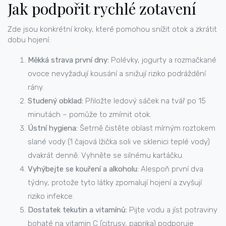
Jak podpořit rychlé zotavení
Zde jsou konkrétní kroky, které pomohou snížit otok a zkrátit
dobu hojení:
Měkká strava první dny:
Polévky, jogurty a rozmačkané
ovoce nevyžadují kousání a snižují riziko podráždění
rány.
Studený obklad:
Přiložte ledový sáček na tvář po 15
minutách – pomůže to zmírnit otok.
Ústní hygiena:
Šetrně čistěte oblast mírným roztokem
slané vody (1 čajová lžička soli ve sklenici teplé vody)
dvakrát denně. Vyhněte se silnému kartáčku.
Vyhýbejte se kouření a alkoholu:
Alespoň první dva
týdny, protože tyto látky zpomalují hojení a zvyšují
riziko infekce.
Dostatek tekutin a vitamínů:
Pijte vodu a jíst potraviny
bohaté na vitamin C (citrusy, paprika) podporuje