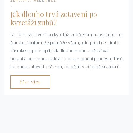
ZDRAVÍ A WELLNESS
Jak dlouho trvá zotavení po
kyretáži zubů?
Na téma zotavení po kyretáži zubů jsem napsala tento
článek. Doufám, že pomůže všem, kdo prochází tímto
zákrokem, pochopit, jak dlouho mohou očekávat
hojení a co mohou udělat pro usnadnění procesu. Také
se budu zabývat otázkou, co dělat v případě krvácení
po kyretáži a jak se ujistit, že se vše hojí správně.
Tento článek je napsán s láskou a pečlivostí, napsala
ČÍST VÍCE
jsem ho tak, jak bych ho představovala svým
nejbližším.