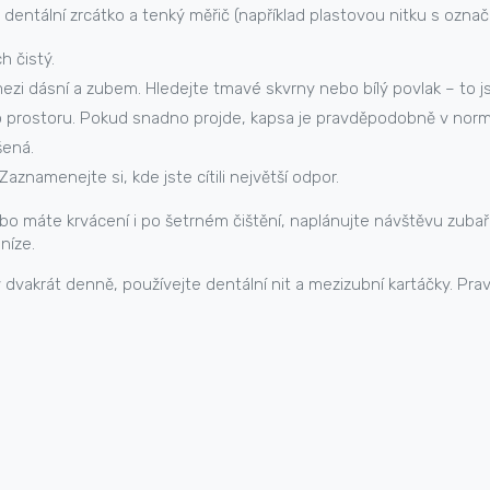
t dentální zrcátko a tenký měřič (například plastovou nitku s označ
h čistý.
ezi dásní a zubem. Hledejte tmavé skvrny nebo bílý povlak – to j
 prostoru. Pokud snadno projde, kapsa je pravděpodobně v normá
šená.
aznamenejte si, kde jste cítili největší odpor.
nebo máte krvácení i po šetrném čištění, naplánujte návštěvu zuba
níze.
 dvakrát denně, používejte dentální nit a mezizubní kartáčky. Prav