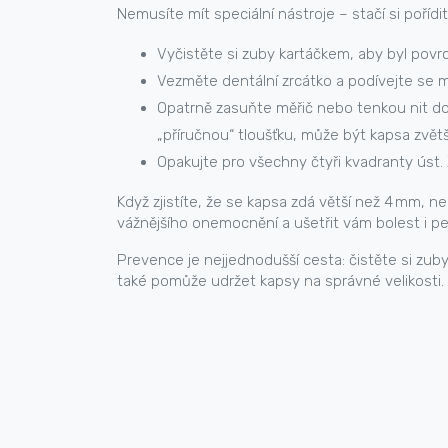
Nemusíte mít speciální nástroje – stačí si pořídi
Vyčistěte si zuby kartáčkem, aby byl povrc
Vezměte dentální zrcátko a podívejte se m
Opatrně zasuňte měřič nebo tenkou nit do
„příručnou“ tloušťku, může být kapsa zvět
Opakujte pro všechny čtyři kvadranty úst. Z
Když zjistíte, že se kapsa zdá větší než 4 mm, 
vážnějšího onemocnění a ušetřit vám bolest i pe
Prevence je nejjednodušší cesta: čistěte si zuby
také pomůže udržet kapsy na správné velikosti.