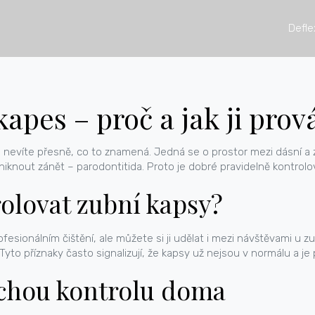
Defle
kapes – proč a jak ji pro
ale nevíte přesně, co to znamená. Jedná se o prostor mezi dásní a
niknout zánět – parodontitida. Proto je dobré pravidelně kontrolo
rolovat zubní kapsy?
fesionálním čištění, ale můžete si ji udělat i mezi návštěvami u 
Tyto příznaky často signalizují, že kapsy už nejsou v normálu a je
uchou kontrolu doma