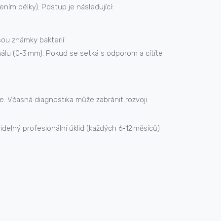
ením délky). Postup je následující:
sou známky bakterií.
lu (0‑3 mm). Pokud se setká s odporom a cítíte
ře. Včasná diagnostika může zabránit rozvoji
idelný profesionální úklid (každých 6‑12 měsíců)