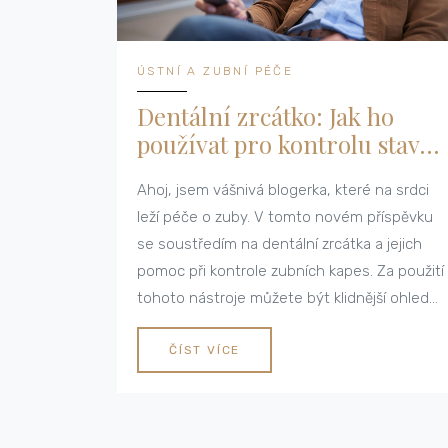
ÚSTNÍ A ZUBNÍ PÉČE
Dentální zrcátko: Jak ho
používat pro kontrolu stavu
zubních kapes
Ahoj, jsem vášnivá blogerka, které na srdci
leží péče o zuby. V tomto novém příspěvku
se soustředím na dentální zrcátka a jejich
pomoc při kontrole zubních kapes. Za použití
tohoto nástroje můžete být klidnější ohledně
svého orálního zdraví. Představím vám, jak
zrcátko správně používat a jak vám může
ČÍST VÍCE
pomoci při pravidelné kontrole vašich zubů.
Pojďme se naučit něco nového a důležitého
pro naše zubní zdraví!