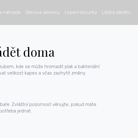
x náhrada
Obnova skloviny
Lepení korunky
Léčba zánětu
vádět doma
 zubem, kde se může hromadit plak a bakteriální
vat velikost kapes a včas zachytit změny.
zubaře. Zvláštní pozornost věnujte, pokud máte
 potřeba jednat.