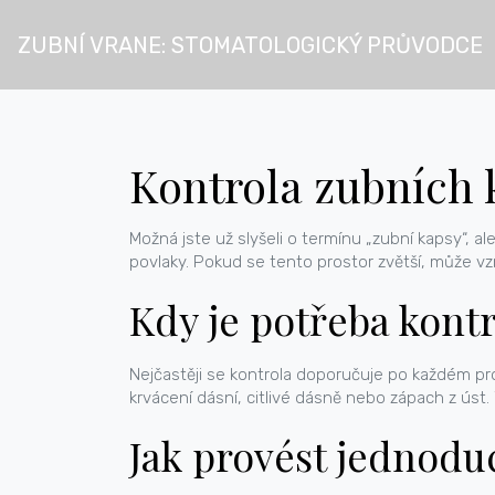
ZUBNÍ VRANE: STOMATOLOGICKÝ PRŮVODCE
Kontrola zubních 
Možná jste už slyšeli o termínu „zubní kapsy“, 
povlaky. Pokud se tento prostor zvětší, může vz
Kdy je potřeba kont
Nejčastěji se kontrola doporučuje po každém pro
krvácení dásní, citlivé dásně nebo zápach z úst. 
Jak provést jednod