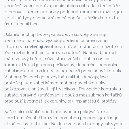
Konečně,
zubní protéza
,
odnímatelná náhrada, která může
zahrnovat i keramické prvky podobné korunkám
ukazuje, jak
se různé typy náhrad vzájemně doplňují v širším kontextu
ústní rehabilitace.
Jakmile pochopíte, že
porcelánové korunky
zahrnují
keramické materiály,
vyžadují
pečlivou přípravu zubní
struktury a
ovlivňují
životnost dalších restaurací, můžete se
lépe rozhodnout, co je pro vás nejlepší. Například, pokud
máte zdravý kořen, může stačit zeštíhlit zub a nasadit
korunku. Pokud je kořen poškozený, doporučují odborníci
zubní implantát, na který se pak položí porcelánová korunka.
V obou případech je nezbytná kvalitní
zubní hygiena
,
protože plak a zubní kámen mohou povrch korunky
poškozovat a snižovat její trvanlivost. Pravidelné kontroly u
zubaře, správné kartáčování a použití mezizubních kartáčků
prodlouží životnost jak korunky, tak implantátu či protézy.
Naše sbírka článků pod tímto úvodem pokrývá široké
spektrum témat, která vám pomohou pochopit, jak fungují
různé druhy restaurací. Najdete zde praktické tipy, jak vybrat