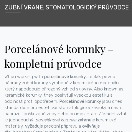
ZUBNÍ VRANE: STOMATOLOGICKÝ PRŮVODCE
Porcelánové korunky –
kompletní průvodce
When working with
porcelánové korunky
,
tenké, pevné
náhrady zubní koruny vyrobené z keramického materiálu,
který napodobuje přirozený vzhled skloviny
. Also known as
keramické korunky
, they
poskytují vysokou estetiku a
odolnost proti opotřebení
.
Porcelánové korunky
jsou dnes
standardem pro estetické stomatologické zákroky a často
nahrazují poškozené zuby nebo po implantaci. Základní vztah
je jednoduchý:
porcelánová korunka
zahrnuje
keramické
materiály
,
vyžaduje
precizní přípravu a
ovlivňuje