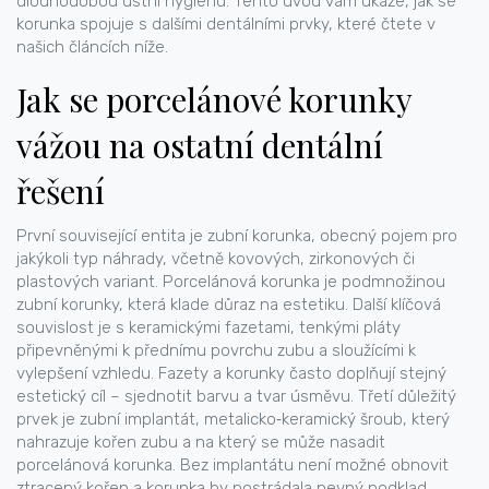
dlouhodobou ústní hygienu. Tento úvod vám ukáže, jak se
korunka spojuje s dalšími dentálními prvky, které čtete v
našich článcích níže.
Jak se porcelánové korunky
vážou na ostatní dentální
řešení
První související entita je
zubní korunka
,
obecný pojem pro
jakýkoli typ náhrady, včetně kovových, zirkonových či
plastových variant
. Porcelánová korunka je podmnožinou
zubní korunky, která klade důraz na estetiku. Další klíčová
souvislost je s
keramickými fazetami
,
tenkými pláty
připevněnými k přednímu povrchu zubu a sloužícími k
vylepšení vzhledu
. Fazety a korunky často doplňují stejný
estetický cíl – sjednotit barvu a tvar úsměvu. Třetí důležitý
prvek je
zubní implantát
,
metalicko‑keramický šroub, který
nahrazuje kořen zubu a na který se může nasadit
porcelánová korunka
. Bez implantátu není možné obnovit
ztracený kořen a korunka by postrádala pevný podklad.