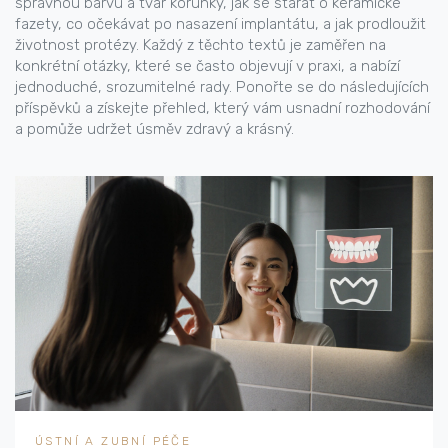
správnou barvu a tvar korunky, jak se starat o keramické
fazety, co očekávat po nasazení implantátu, a jak prodloužit
životnost protézy. Každý z těchto textů je zaměřen na
konkrétní otázky, které se často objevují v praxi, a nabízí
jednoduché, srozumitelné rady. Ponořte se do následujících
příspěvků a získejte přehled, který vám usnadní rozhodování
a pomůže udržet úsměv zdravý a krásný.
ÚSTNÍ A ZUBNÍ PÉČE