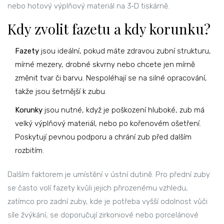
nebo hotový výplňový materiál na 3‑D tiskárně.
Kdy zvolit fazetu a kdy korunku?
Fazety
jsou ideální, pokud máte zdravou zubní strukturu,
mírné mezery, drobné skvrny nebo chcete jen mírně
změnit tvar či barvu. Nespoléhají se na silné opracování,
takže jsou šetrnější k zubu.
Korunky
jsou nutné, když je poškození hluboké, zub má
velký výplňový materiál, nebo po kořenovém ošetření.
Poskytují pevnou podporu a chrání zub před dalším
rozbitím.
Dalším faktorem je umístění v ústní dutině. Pro přední zuby
se často volí fazety kvůli jejich přirozenému vzhledu,
zatímco pro zadní zuby, kde je potřeba vyšší odolnost vůči
síle žvýkání, se doporučují zirkoniové nebo porcelánové