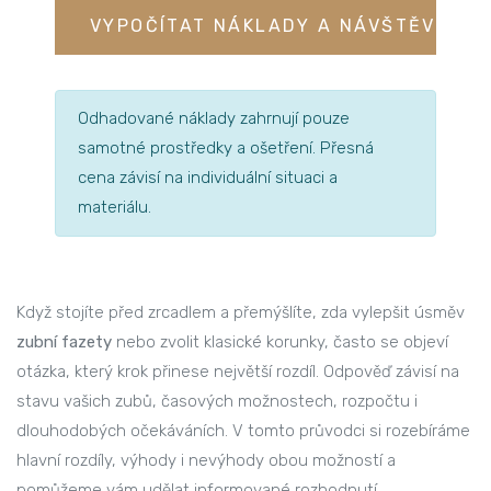
VYPOČÍTAT NÁKLADY A NÁVŠTĚVY
Odhadované náklady zahrnují pouze
samotné prostředky a ošetření. Přesná
cena závisí na individuální situaci a
materiálu.
Když stojíte před zrcadlem a přemýšlíte, zda vylepšit úsměv
zubní fazety
nebo zvolit klasické korunky, často se objeví
otázka, který krok přinese největší rozdíl. Odpověď závisí na
stavu vašich zubů, časových možnostech, rozpočtu i
dlouhodobých očekáváních. V tomto průvodci si rozebíráme
hlavní rozdíly, výhody i nevýhody obou možností a
pomůžeme vám udělat informované rozhodnutí.