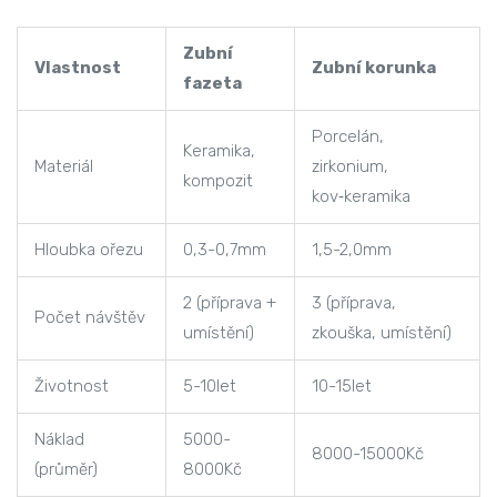
Zubní
Vlastnost
Zubní korunka
fazeta
Porcelán,
Keramika,
Materiál
zirkonium,
kompozit
kov‑keramika
Hloubka ořezu
0,3-0,7mm
1,5-2,0mm
2 (příprava +
3 (příprava,
Počet návštěv
umístění)
zkouška, umístění)
Životnost
5-10let
10-15let
Náklad
5000-
8000-15000Kč
(průměr)
8000Kč