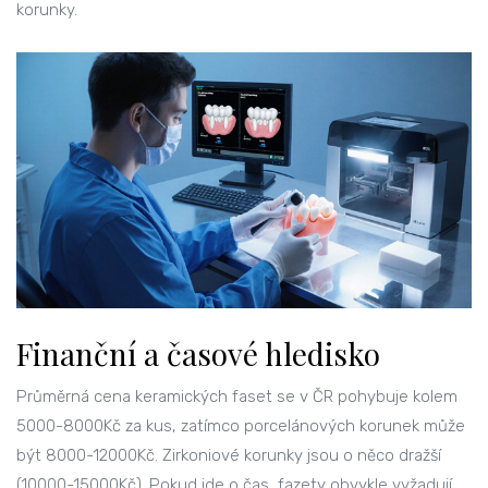
korunky.
Finanční a časové hledisko
Průměrná cena
keramických faset
se v ČR pohybuje kolem
5000-8000Kč za kus, zatímco
porcelánových korunek
může
být 8000-12000Kč. Zirkoniové korunky jsou o něco dražší
(10000-15000Kč). Pokud jde o čas, fazety obvykle vyžadují