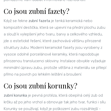
Co jsou zubní fazety?
Když se řekne
zubní fazeta
je
tenká keramická nebo
kompozitní destička, která se upevní na přední plochu zubu
a slouží k vylepšení jeho tvaru, barvy a celkového vzhledu
,
jde o estetické řešení, které zachovává většinu přirozené
struktury zubu. Moderní
keramické fasety
jsou vyrobeny z
vysoce odolné porcelánové keramiky, která napodobuje
přirozenou translucenci skloviny. Instalace obvykle vyžaduje
minimální úpravu zubu, protože většina z materiálu se přilepí
přímo na povrch po lehkém leštění a broušení.
Co jsou zubní korunky?
zubní korunka
je
pevná protéza, která obepíná celý zub od
krčku až po jeho vrchol a obnovuje tak jeho tvar, funkci i sílu
.
Korunky se používají, když je poškození zubu rozsáhlejší -