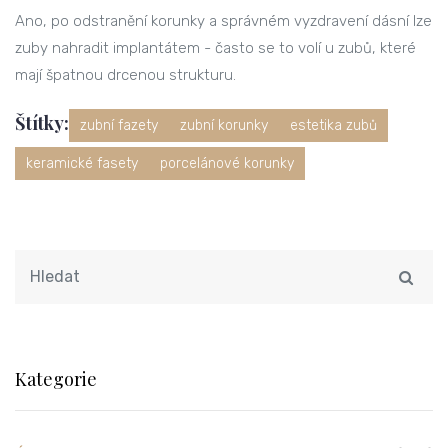
Ano, po odstranění korunky a správném vyzdravení dásní lze
zuby nahradit implantátem - často se to volí u zubů, které
mají špatnou drcenou strukturu.
Štítky:
zubní fazety
zubní korunky
estetika zubů
keramické fasety
porcelánové korunky
Kategorie