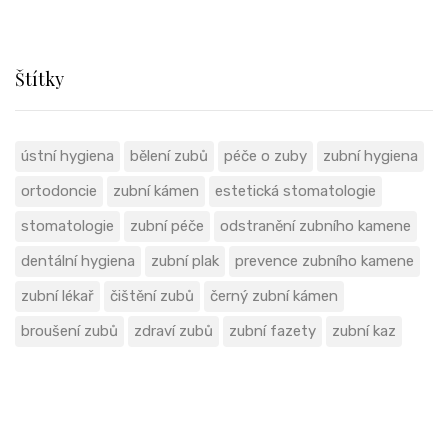
Štítky
ústní hygiena
bělení zubů
péče o zuby
zubní hygiena
ortodoncie
zubní kámen
estetická stomatologie
stomatologie
zubní péče
odstranění zubního kamene
dentální hygiena
zubní plak
prevence zubního kamene
zubní lékař
čištění zubů
černý zubní kámen
broušení zubů
zdraví zubů
zubní fazety
zubní kaz