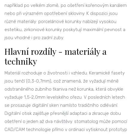
například po velkém zlomě, po ošetření kořenovým kanálem
nebo při výrazném opotřebení skloviny. K dispozici jsou
různé materiály:
porcelánové korunky
nabízejí vysokou
estetiku,
zirkoniové korunky
poskytují maximální pevnost a
jsou vhodné i pro zadní zuby.
Hlavní rozdíly - materiály a
techniky
Materiál rozhoduje o životnosti i vzhledu. Keramické fasety
jsou tenčí (0,3-0,7mm), což znamená, že vyžadují méně
odstraněného zubního tkaniva než korunka, která obvykle
vyžaduje 1,5-2,0mm levelského ořezu. V posledních letech
se prosazuje
digitální sken
namísto tradičního odlévání.
Digitální otisk zajišťuje přesnější adaptaci a zkracuje dobu
ošetření o jeden až dva návštěvy.
stomatolog
může pomocí
CAD/CAM technologie přímo v ordinaci vytisknout prototyp