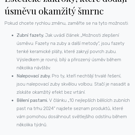
úsměvu okamžitý šmrnc
Pokud chcete rychlou změnu, zaměřte se na tyto možnosti:
Zubní fazety.
Jak uvádí článek „Možnosti zlepšení
úsměvu: Fazety na zuby a další metody“, jsou fazety
tenké keramické pláty, které zakryjí povrch zubu.
Výsledkem je rovný, bílý a přirozený úsměv během
několika návštěv.
Nalepovací zuby.
Pro ty, kteří nechtějí trvalé řešení,
jsou nalepovací zuby skvělou volbou. Stačí je nasadit a
získáte okamžitý efekt bez vrtání.
Bělení pastami.
V článku „10 nejlepších bělících zubních
past na trhu 2024“ najdete seznam produktů, které
vám pomohou dosáhnout světlejšího odstínu během
několika týdnů.