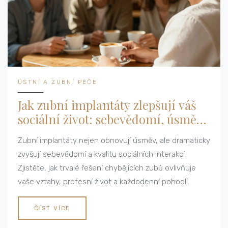
ÚSTNÍ A ZUBNÍ PÉČE
Jak zubní implantáty zlepšují váš
sociální život: sebevědomí, úsměv
a vztahy
Zubní implantáty nejen obnovují úsměv, ale dramaticky
zvyšují sebevědomí a kvalitu sociálních interakcí.
Zjistěte, jak trvalé řešení chybějících zubů ovlivňuje
vaše vztahy, profesní život a každodenní pohodlí.
ČÍST VÍCE