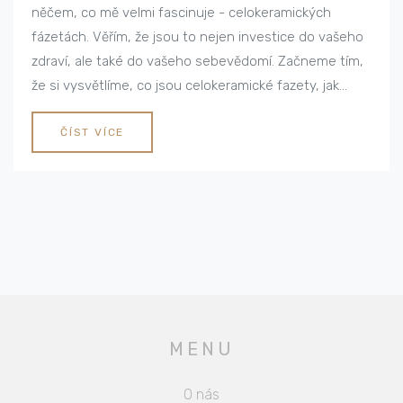
něčem, co mě velmi fascinuje - celokeramických
fázetách. Věřím, že jsou to nejen investice do vašeho
zdraví, ale také do vašeho sebevědomí. Začneme tím,
že si vysvětlíme, co jsou celokeramické fazety, jak
fungují a proč je mohou považovat za skutečnou
investici. Tento článek je určen pro každého, kdo se
ČÍST VÍCE
zajímá o estetickou stránku svého úsměvu a touží ho
ještě zlepšit.
MENU
O nás