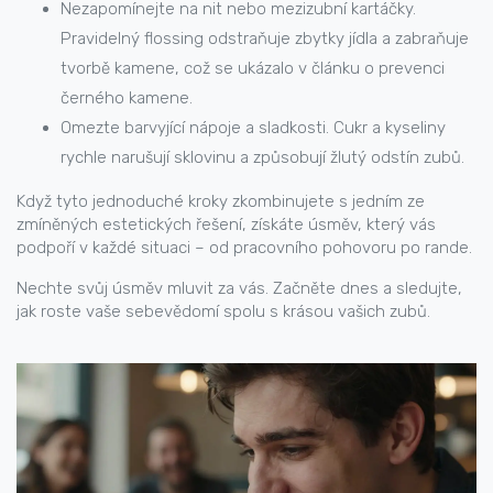
Nezapomínejte na nit nebo mezizubní kartáčky.
Pravidelný flossing odstraňuje zbytky jídla a zabraňuje
tvorbě kamene, což se ukázalo v článku o prevenci
černého kamene.
Omezte barvyjící nápoje a sladkosti. Cukr a kyseliny
rychle narušují sklovinu a způsobují žlutý odstín zubů.
Když tyto jednoduché kroky zkombinujete s jedním ze
zmíněných estetických řešení, získáte úsměv, který vás
podpoří v každé situaci – od pracovního pohovoru po rande.
Nechte svůj úsměv mluvit za vás. Začněte dnes a sledujte,
jak roste vaše sebevědomí spolu s krásou vašich zubů.