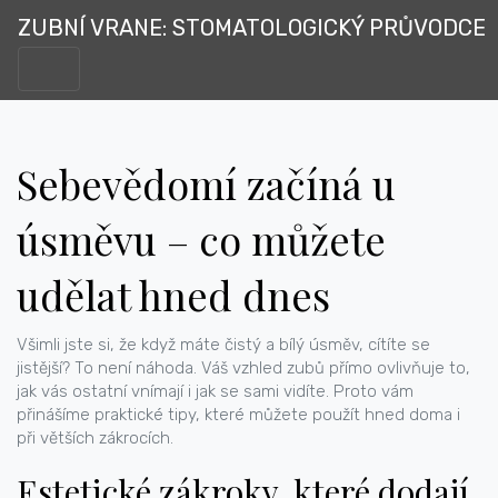
ZUBNÍ VRANE: STOMATOLOGICKÝ PRŮVODCE
Sebevědomí začíná u
úsměvu – co můžete
udělat hned dnes
Všimli jste si, že když máte čistý a bílý úsměv, cítíte se
jistější? To není náhoda. Váš vzhled zubů přímo ovlivňuje to,
jak vás ostatní vnímají i jak se sami vidíte. Proto vám
přinášíme praktické tipy, které můžete použít hned doma i
při větších zákrocích.
Estetické zákroky, které dodají