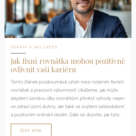
ZDRAVÍ A WELLNESS
Jak fixní rovnátka mohou pozitivně
ovlivnit vaši kariéru
Tento článek prozkoumává vztah mezi nošením fixních
rovnátek a pracovní výkonností. Ukážeme, jak může
zlepšení úsměvu díky rovnátkům přinést výhody nejen
ve zdraví ústní dutiny, ale také ve zvýšení sebevědomí
a pozitivním vnímání okolím. Dále se dozvíte, jak tyto
faktory mohou ovlivnit vaši profesní dráhu a
výkonnost v práci.
ČÍST VÍCE