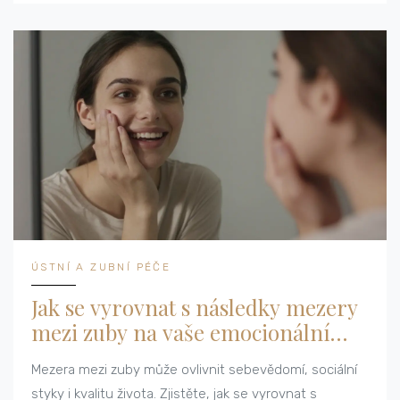
ÚSTNÍ A ZUBNÍ PÉČE
Jak se vyrovnat s následky mezery
mezi zuby na vaše emocionální
zdraví
Mezera mezi zuby může ovlivnit sebevědomí, sociální
styky i kvalitu života. Zjistěte, jak se vyrovnat s